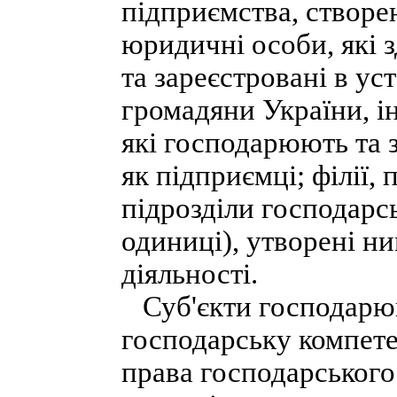
підприємства, створен
юридичні особи, які 
та зареєстровані в у
громадяни України, і
які господарюють та 
як підприємці; філії,
підрозділи господарс
одиниці), утворені н
діяльності.
Суб'єкти господарюв
господарську компете
права господарського