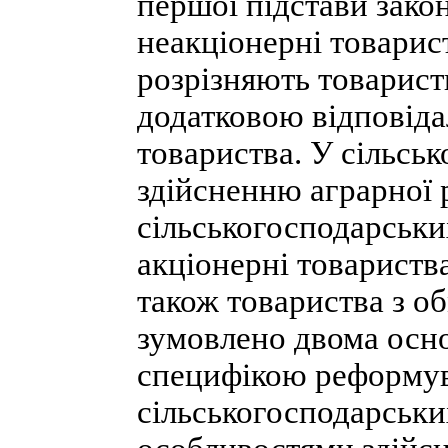
першої підстави закон
неакціонерні товарист
розрізняють товарист
додатковою відповіда
товариства. У сільськ
здійсненню аграрної 
сільськогосподарськи
акціонерні товариства
також товариства з о
зумовлено двома осн
специфікою реформув
сільськогосподарськи