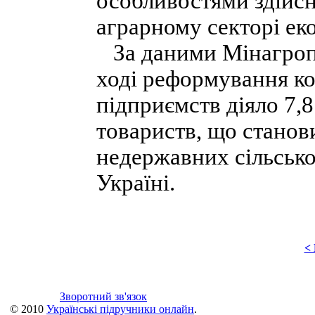
особливостями здійсн
аграрному секторі ек
За даними Мінагропол
ході реформування к
підприємств діяло 7,
товариств, що станови
недержавних сільськ
Україні.
<
Зворотний зв'язок
© 2010
Українські підручники онлайн
.