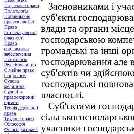
Педагогіка
Засновниками і учас
Податкове право
Політологія
суб'єкти господарюва
Порівняльне
правознавство
влади та органи місц
Право
інтелектуальної
господарською компет
власності
Право
громадські та інші орг
соціального
забезпечення
господарювання але 
Психологія
Релігієзнавство
суб'єктів чи здійсню
Сімейне право
Соціологія
Судова
господарські повнова
медицина
Судові та
власності.
правоохоронні
органи
Суб'єктами господар
Теорія держави і
права
сільськогосподарсько
Трудове право
Філософія
учасники господарськ
Філософія права