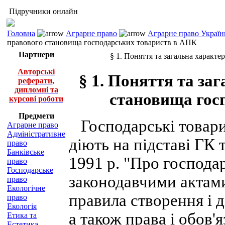
Підручники онлайн
Головна
Аграрне право
Аграрне право Україн
правового становища господарських товариств в АПК
Партнери
§ 1. Поняття та загальна харак
Авторські
§ 1. Поняття та за
реферати,
дипломні та
становища гос
курсові роботи
Предмети
Господарські товарис
Аграрне право
Адміністративне
діють на підставі ГК 
право
Банківське
1991 р. "Про господа
право
Господарське
законодавчими актами
право
Екологічне
правила створення і 
право
Екологія
а також права і обов'я
Етика та
Естетика