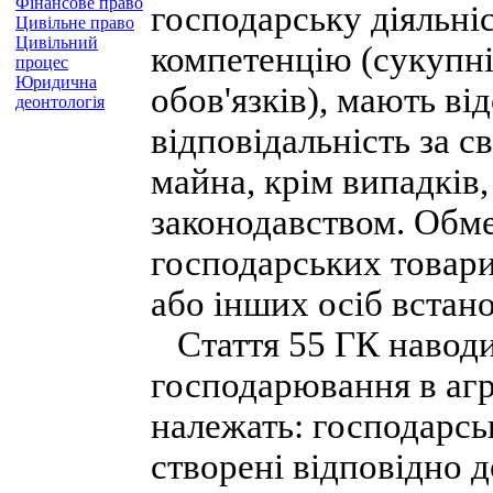
Фінансове право
господарську діяльні
Цивільне право
Цивільний
компетенцію (сукупні
процес
Юридична
обов'язків), мають ві
деонтологія
відповідальність за с
майна, крім випадків
законодавством. Обме
господарських товари
або інших осіб встан
Стаття 55 ГК наводит
господарювання в агр
належать: господарсь
створені відповідно д