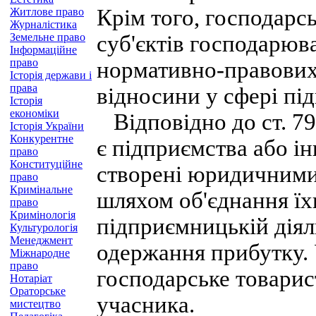
Крім того, господарсь
Житлове право
Журналістика
Земельне право
суб'єктів господарюва
Інформаційне
право
нормативно-правових
Історія держави і
права
відносини у сфері пі
Історія
економіки
Відповідно до ст. 7
Історія України
Конкурентне
є підприємства або і
право
Конституційне
створені юридичними
право
Кримінальне
шляхом об'єднання їхн
право
Кримінологія
підприємницькій діял
Культурологія
Менеджмент
одержання прибутку. 
Міжнародне
право
господарське товарис
Нотаріат
Ораторське
учасника.
мистецтво