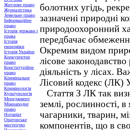
болотних угідь, рекр
Житлове право
Журналістика
Земельне право
зазначені природні к
Інформаційне
право
природоохоронний ха
Історія держави і
права
передбачає обмеження
Історія
економіки
Окремим видом природ
Історія України
Конкурентне
лісове законодавство
право
Конституційне
діяльність у лісах. В
право
Кримінальне
Лісовий кодекс (ЛК) 
право
Кримінологія
Стаття З ЛК так визн
Культурологія
Менеджмент
землі, рослинності, в
Міжнародне
право
чагарники, тварин, м
Нотаріат
Ораторське
компонентів, що в св
мистецтво