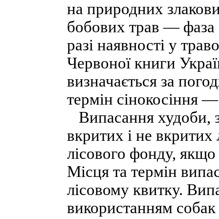
на природних злакових
бобових трав — фаза 
разі наявності у трав
Червоної книги Україн
визначається за пого
термін сінокосіння —
Випасання худоби, за
вкритих і не вкритих
лісового фонду, якщо
Місця та термін випа
лісовому квитку. Випа
використанням собак 