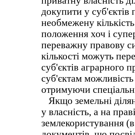
приватну власність д
докупити у суб'єктів 
необмежену кількість
положення хоч і супер
переважну правову си
кількості можуть пер
суб'єктів аграрного п
суб'єктам можливість
отримуючи спеціальни
Якщо земельні ділян
у власність, а на пра
землекористування (в 
документів, що посві