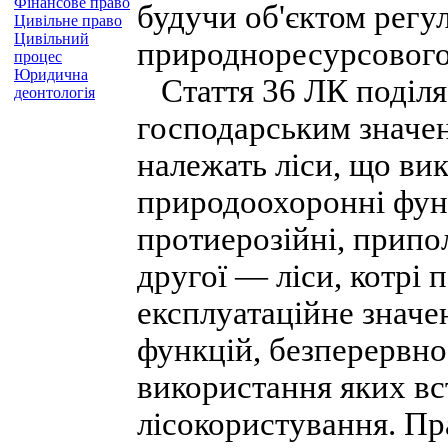
Фінансове право
будучи об'єктом регу
Цивільне право
Цивільний
природноресурсового
процес
Юридична
Стаття 36 ЛК поділяє
деонтологія
господарським значен
належать ліси, що в
природоохоронні функ
протиерозійні, припо
другої — ліси, котрі 
експлуатаційне значе
функцій, безперервно
використання яких в
лісокористування. Пр