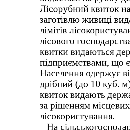
Лісорубний квиток на
заготівлю живиці вид
лімітів лісокористув
лісового господарства
квитки видаються де
підприємствами, що є
Населення одержує ві
дрібний (до 10 куб. м
квиток видають держа
за рішенням місцевих
лісокористування.
На сільськогосподарс