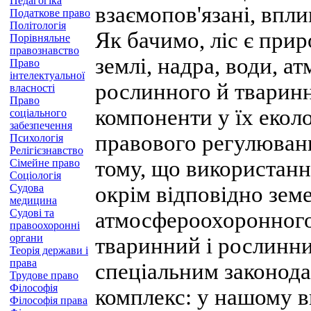
Педагогіка
взаємопов'язані, впли
Податкове право
Політологія
Як бачимо, ліс є при
Порівняльне
правознавство
землі, надра, води, а
Право
інтелектуальної
рослинного й тваринн
власності
Право
компоненти у їх екол
соціального
забезпечення
правового регулюванн
Психологія
Релігієзнавство
тому, що використанн
Сімейне право
Соціологія
Судова
окрім відповідно земе
медицина
Судові та
атмосфероохоронного 
правоохоронні
органи
тваринний і рослинни
Теорія держави і
права
спеціальним законод
Трудове право
Філософія
комплекс: у нашому в
Філософія права