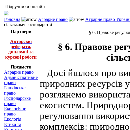
Підручники онлайн
Головна
Аграрне право
Аграрне право Україн
сільському господарстві
Партнери
§ 6. Правове регулю
Авторські
§ 6. Правове ре
реферати,
дипломні та
сільс
курсові роботи
Предмети
Досі йшлося про вик
Аграрне право
Адміністративне
природних ресурсів у
право
Банківське
розглянемо використа
право
Господарське
екосистем. Природно
право
Екологічне
регулювання викорис
право
Екологія
комплексів: природно
Етика та
Естетика