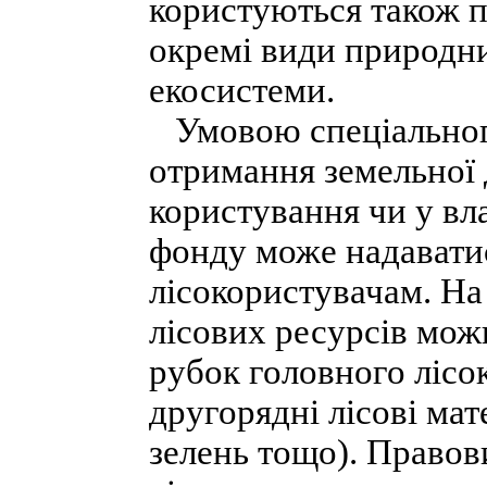
користуються також 
окремі види природни
екосистеми.
Умовою спеціального
отримання земельної 
користування чи у вла
фонду може надавати
лісокористувачам. На
лісових ресурсів мож
рубок головного лісо
другорядні лісові мат
зелень тощо). Правов