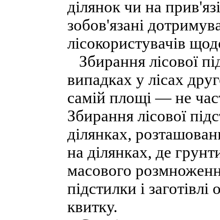
ділянок чи на прив'яз
зобов'язані дотримув
лісокористувачів щод
Збирання лісової пі
випадках у лісах друг
самій площі — не част
Збирання лісової під
ділянках, розташован
на ділянках, де грунти
масового розмноження
підстилки і заготівлі
квитку.