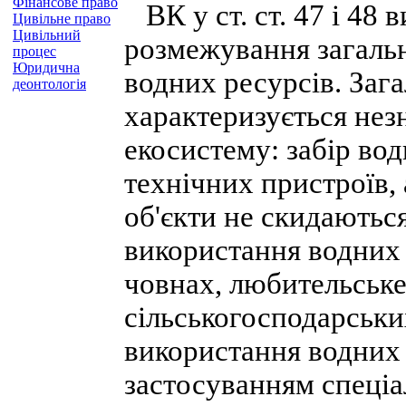
Фінансове право
ВК у ст. ст. 47 і 48 
Цивільне право
Цивільний
розмежування загальн
процес
Юридична
водних ресурсів. Заг
деонтологія
характеризується не
екосистему: забір вод
технічних пристроїв,
об'єкти не скидаютьс
використання водних 
човнах, любительське
сільськогосподарськи
використання водних 
застосуванням спеціа