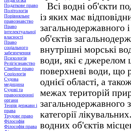
Педагогіка
Всі водні об'єкти под
Податкове право
Політологія
із яких має відповідн
Порівняльне
правознавство
загальнодержавного і
Право
інтелектуальної
об'єктів загальнодер
власності
Право
внутрішні морські вод
соціального
забезпечення
води, які є джерелом
Психологія
Релігієзнавство
поверхневі води, що р
Сімейне право
Соціологія
Судова
однієї області, а тако
медицина
Судові та
межах територій при
правоохоронні
органи
загальнодержавного з
Теорія держави і
права
категорії лікувальних
Трудове право
Філософія
водних об'єктів місце
Філософія права