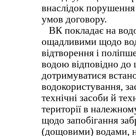
внаслідок порушення
умов договору.
ВК покладає на водок
ощадливими щодо водн
відтворення і поліпше
водою відповідно до ц
дотримуватися встан
водокористування, за
технічні засоби й тех
території в належному
щодо запобігання заб
(дощовими) водами, 