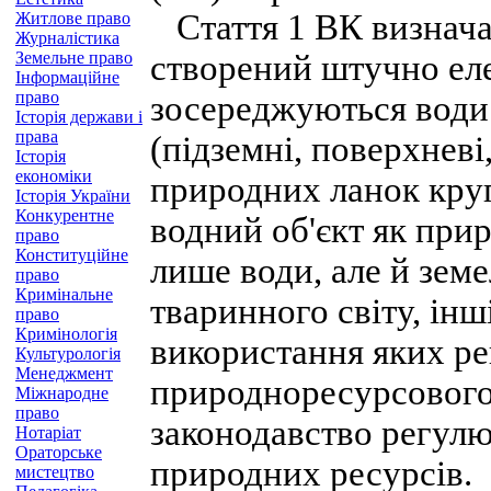
Стаття 1 ВК визначає
Житлове право
Журналістика
Земельне право
створений штучно еле
Інформаційне
право
зосереджуються води.
Історія держави і
права
(підземні, поверхневі
Історія
економіки
природних ланок круг
Історія України
Конкурентне
водний об'єкт як при
право
Конституційне
лише води, але й земе
право
Кримінальне
тваринного світу, інш
право
Кримінологія
використання яких р
Культурологія
Менеджмент
природноресурсового
Міжнародне
право
законодавство регулю
Нотаріат
Ораторське
природних ресурсів.
мистецтво