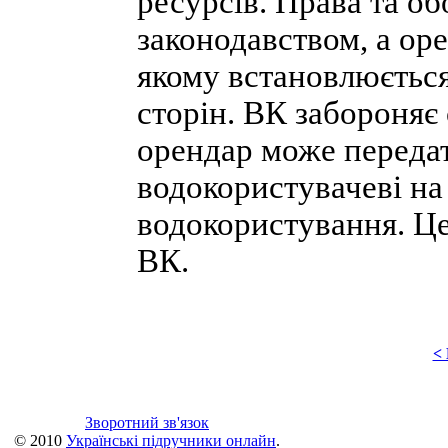
ресурсів. Права та об
законодавством, а ор
якому встановлюється
сторін. ВК забороняє 
орендар може передат
водокористувачеві на
водокористування. Це 
ВК.
<
Зворотний зв'язок
© 2010
Українські підручники онлайн
.