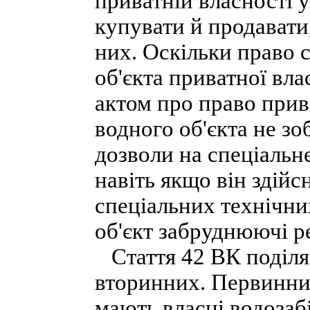
приватній власності 
купувати й продавати
них. Оскільки право 
об'єкта приватної вл
актом про право прив
водного об'єкта не зо
дозволи на спеціальн
навіть якщо він здійс
спеціальних технічни
об'єкт забруднюючі р
Стаття 42 ВК поділяє
вторинних. Первинни
мають власні водозабі