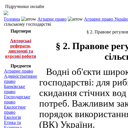
Підручники онлайн
Головна
Аграрне право
Аграрне право Україн
сільському господарстві
Партнери
§ 2. Правове регулю
Авторські
§ 2. Правове ре
реферати,
дипломні та
сільс
курсові роботи
Предмети
Водні об'єкти широк
Аграрне право
Адміністративне
господарстві: для риб
право
Банківське
скидання стічних вод
право
Господарське
потреб. Важливим за
право
Екологічне
порядок використання
право
Екологія
(ВК) України.
Етика та
Естетика