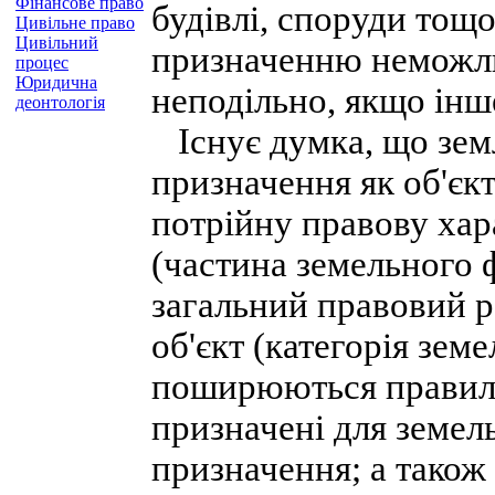
Фінансове право
будівлі, споруди тощо
Цивільне право
Цивільний
призначенню неможли
процес
Юридична
неподільно, якщо інш
деонтологія
Існує думка, що земл
призначення як об'єк
потрійну правову хар
(частина земельного 
загальний правовий р
об'єкт (категорія зем
поширюються правила
призначені для земел
призначення; а також 