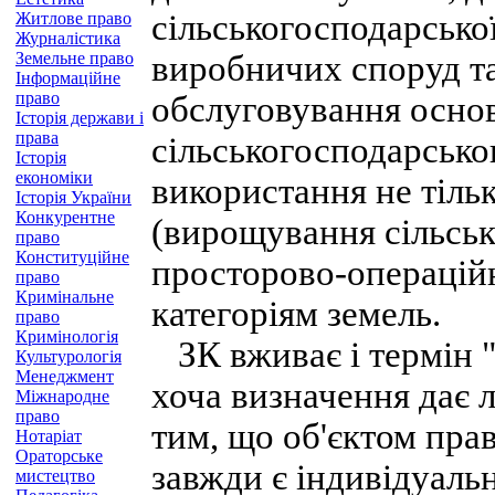
сільськогосподарської
Житлове право
Журналістика
Земельне право
виробничих споруд та
Інформаційне
право
обслуговування основ
Історія держави і
права
сільськогосподарсько
Історія
економіки
використання не тіль
Історія України
Конкурентне
(вирощування сільсько
право
Конституційне
просторово-операційн
право
Кримінальне
категоріям земель.
право
Кримінологія
ЗК вживає і термін "з
Культурологія
Менеджмент
хоча визначення дає 
Міжнародне
право
тим, що об'єктом пра
Нотаріат
Ораторське
завжди є індивідуальн
мистецтво