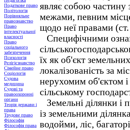
Педагогіка
являє собою частину 
Податкове право
Політологія
межами, певним місц
Порівняльне
правознавство
щодо неї правами (ст.
Право
інтелектуальної
Специфічними ознак
власності
Право
сільськогосподарсько
соціального
забезпечення
їх як об'єкт земельни
Психологія
Релігієзнавство
локалізованість за мі
Сімейне право
Соціологія
Судова
нерухомим об'єктом 
медицина
Судові та
сільському господарст
правоохоронні
органи
Земельні ділянки і пр
Теорія держави і
права
із земельними ділянка
Трудове право
Філософія
водойми, ліс, багатор
Філософія права