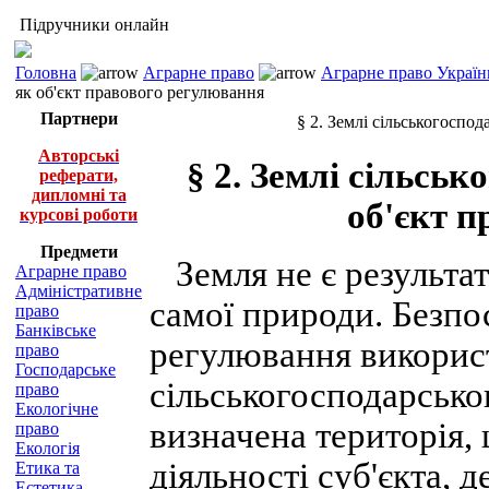
Підручники онлайн
Головна
Аграрне право
Аграрне право Україн
як об'єкт правового регулювання
Партнери
§ 2. Землі сільськогоспо
Авторські
§ 2. Землі сільсь
реферати,
дипломні та
об'єкт 
курсові роботи
Предмети
Земля не є результат
Аграрне право
Адміністративне
самої природи. Безпо
право
Банківське
регулювання викорис
право
Господарське
сільськогосподарсько
право
Екологічне
визначена територія
право
Екологія
діяльності суб'єкта,
Етика та
Естетика