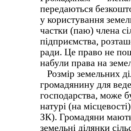
передаються безкошто
у користування земель
частки (паю) члена с
підприємства, розташо
ради. Це право не по
набули права на земел
Розмір земельних діл
громадянину для веде
господарства, може б
натурі (на місцевості)
ЗК). Громадяни мают
земельні ділянки сіл