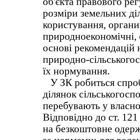
об'єкта правового ре
розміри земельних діл
користування, органи
природноекономічні, е
основі рекомендацій 
природно-сільськогос
їх нормування.
У ЗК робиться спро
ділянок сільськогосп
перебувають у власно
Відповідно до ст. 12
на безкоштовне одерж