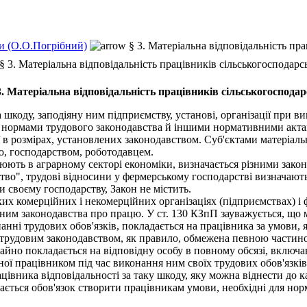
и (О.О.Погрібний)
§ 3. Матеріальна відповідальність пр
§ 3. Матеріальна відповідальність працівників сільськогосподар
3. Матеріальна відповідальність працівників сільськогоспода
шкоду, заподіяну ним підприємству, установі, організації при в
 нормами трудового законодавства й іншими нормативними актам
ї в розмірах, установлених законодавством. Суб'єктами матеріаль
ю, господарством, роботодавцем.
юють в аграрному секторі економіки, визначається різними зак
во", трудові відносини у фермерському господарстві визначают
и своєму господарству, Закон не містить.
х комерційних і некомерційних організаціях (підприємствах) і 
нним законодавства про працю. У ст. 130 КЗпП зауважується, що м
нанні трудових обов'язків, покладається на працівника за умови,
трудовим законодавством, як правило, обмежена певною частиною
йно покладається на відповідну особу в повному обсязі, включаю
яної працівником під час виконання ним своїх трудових обов'язків
івника відповідальності за таку шкоду, яку можна віднести до 
ється обов'язок створити працівникам умови, необхідні для норм