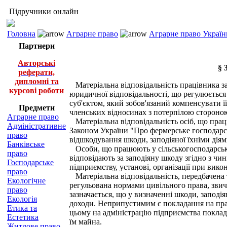
Підручники онлайн
Головна
Аграрне право
Аграрне право Україн
Партнери
Авторські
§ 
реферати,
дипломні та
Матеріальна відповідальність працівника за 
курсові роботи
юридичної відповідальності, що регулюється
суб'єктом, який зобов'язаний компенсувати ї
Предмети
членських відносинах з потерпілою стороно
Аграрне право
Матеріальна відповідальність осіб, що прац
Адміністративне
Законом України "Про фермерське господарст
право
відшкодування шкоди, заподіяної їхніми діям
Банківське
Особи, що працюють у сільськогосподарськи
право
відповідають за заподіяну шкоду згідно з чи
Господарське
підприємству, установі, організації при вико
право
Матеріальна відповідальність, передбачена 
Екологічне
регульована нормами цивільного права, звича
право
зазначається, що у визначенні шкоди, заподі
Екологія
доходи. Неприпустимим є покладання на прац
Етика та
цьому на адміністрацію підприємства поклада
Естетика
їм майна.
Житлове право