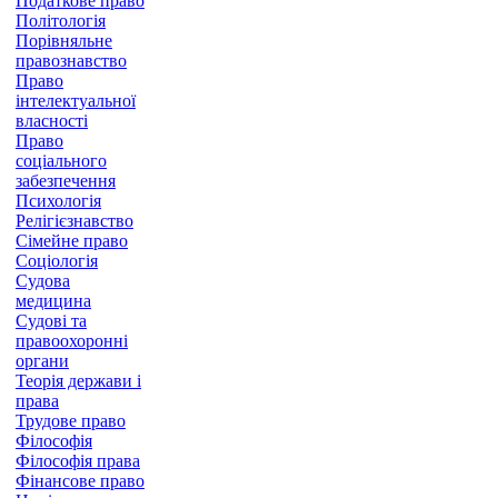
Податкове право
Політологія
Порівняльне
правознавство
Право
інтелектуальної
власності
Право
соціального
забезпечення
Психологія
Релігієзнавство
Сімейне право
Соціологія
Судова
медицина
Судові та
правоохоронні
органи
Теорія держави і
права
Трудове право
Філософія
Філософія права
Фінансове право