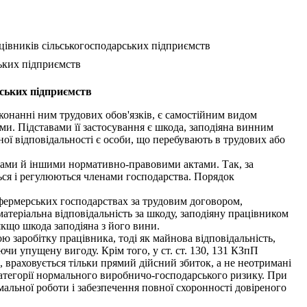
ацівників сільськогосподарських підприємств
ських підприємств
рських підприємств
иконанні ним трудових обов'язків, є самостійним видом
и. Підставами її застосування є шкода, заподіяна винним
ної відповідальності є особи, що перебувають в трудових або
онами й іншими нормативно-правовими актами. Так, за
ься і регулюються членами господарства. Порядок
фермерських господарствах за трудовим договором,
атеріальна відповідальність за шкоду, заподіяну працівником
 якщо шкода заподіяна з його вини.
 заробітку працівника, тоді як майнова відповідальність,
чи упущену вигоду. Крім того, у ст. ст. 130, 131 КЗпП
, враховується тільки прямий дійсний збиток, а не неотримані
категорії нормального виробничо-господарського ризику. При
альної роботи і забезпечення повної схоронності довіреного