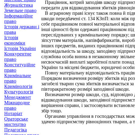
Працівник, котрий заподіяв шкоду підприємст
Журналістика
передати для відшкодування збитків рівноці
Земельне право
В аграрному праві існує також повна й підв
Інформаційне
шкоди передбачені ст. 134 КЗпП: коли між пр
право
себе працівником повної матеріальної відпов
Історія держави і
інші цінності були одержані працівником під
права
переслідуваних у кримінальному порядку; ш
Історія
зіпсуттям матеріалів, напівфабрикатів, вироб
економіки
інших предметів, виданих працівникові підп
Історія України
відповідальність за шкоду, заподіяну підприє
Конкурентне
службова особа винна в незаконному звільнен
право
несвоєчасній виплаті заробітної плати понад
Конституційне
України та місцеві бюджети, юридичні особи
право
Повну матеріальну відповідальність працівн
Кримінальне
Порядком визначення розміру збитків від розк
право
загибелі тварин сума збитків визначається за
Кримінологія
півторакратному розмірі заподіяної шкоди.
Культурологія
Визначаючи розмір шкоди, суд, відповідно д
Менеджмент
відшкодування шкоди, заподіяної підприємства
Міжнародне
вирішення справи, і застосовувати встановле
право
збір тощо.
Нотаріат
Органами управління в господарствах може бу
Ораторське
здачею підприємству рівноцінних тварин, а т
мистецтво
Педагогіка