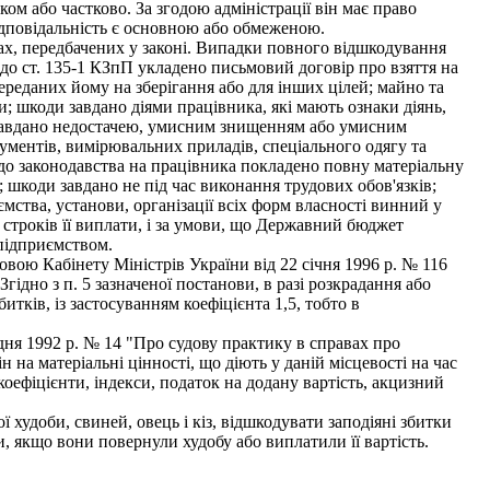
ом або частково. За згодою адміністрації він має право
ідповідальність є основною або обмеженою.
ах, передбачених у законі. Випадки повного відшкодування
до ст. 135-1 КЗпП укладено письмовий договір про взяття на
переданих йому на зберігання або для інших цілей; майно та
; шкоди завдано діями працівника, які мають ознаки діянь,
 завдано недостачею, умисним знищенням або умисним
струментів, вимірювальних приладів, спеціального одягу та
 до законодавства на працівника покладено повну матеріальну
в; шкоди завдано не під час виконання трудових обов'язків;
мства, установи, організації всіх форм власності винний у
 строків її виплати, і за умови, що Державний бюджет
підприємством.
вою Кабінету Міністрів України від 22 січня 1996 р. № 116
гідно з п. 5 зазначеної постанови, в разі розкрадання або
тків, із застосуванням коефіцієнта 1,5, тобто в
ня 1992 р. № 14 "Про судову практику в справах про
 на матеріальні цінності, що діють у даній місцевості на час
оефіцієнти, індекси, податок на додану вартість, акцизний
худоби, свиней, овець і кіз, відшкодувати заподіяні збитки
, якщо вони повернули худобу або виплатили її вартість.