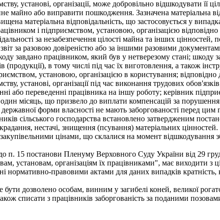
ву, установі, організації, може добровільно відшкодувати її цілк
нне майно або виправити пошкодження. Зазначена матеріальна в
ищена матеріальна відповідальність, що застосовується у випадк
ацівником і підприємством, установою, організацією відповідно 
ідальності за незабезпечення цілості майна та інших цінностей, 
 звіт за разовою довіреністю або за іншими разовими документами
коду завдано працівником, який був у нетверезому стані; шкоду
ів (продукції), в тому числі під час їх виготовлення, а також ін
риємством, установою, організацією в користування; відповідно
мству, установі, організації під час виконання трудових обов'язкі
ні або переведенні працівника на іншу роботу; керівник підприє
 один місяць, що призвело до виплати компенсацій за порушення
 державної форми власності не мають заборгованості перед цим 
иків сільського господарства встановлено затвердженим постано
радання, нестачі, знищення (псування) матеріальних цінностей. З
 закупівельними цінами, що склалися на момент відшкодування зби
о п. 15 постанови Пленуму Верховного Суду України від 29 груд
м, установам, організаціям їх працівниками", має виходити з цін
ні нормативно-правовими актами для даних випадків кратність, к
ти дозволено особам, винним у загибелі коней, великої рогатої 
акож списати з працівників заборгованість за поданими позовами