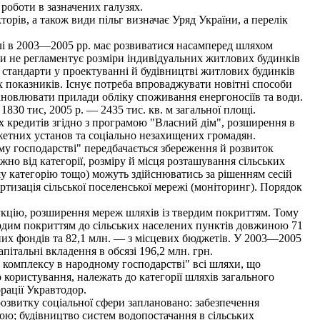
 роботи в зазначених галузях.
рів, а також види пільг визначає Уряд України, а перелік
лі в 2003—2005 рр. має розвиватися насамперед шляхом
и не регламентує розміри індивідуальних житлових будинків
а стандарти у проектуванні й будівництві житлових будинків
х показників. Існує потреба впроваджувати новітні способи
тановлювати прилади обліку споживання енергоносіїв та води.
830 тис, 2005 р. — 2435 тис. кв. м загальної площі.
кредитів згідно з програмою "Власний дім", розширення в
жетних установ та соціально незахищених громадян.
у господарстві" передбачається збереження й розвиток
жно від категорії, розміру й місця розташування сільських
шу категорію тощо) можуть здійснюватись за рішенням сесій
тизація сільської поселенської мережі (моніторинг). Порядок
укцію, розширення мереж шляхів із твердим покриттям. Тому
вердим покриттям до сільських населених пунктів довжиною 71
жних фондів та 82,1 млн. — з місцевих бюджетів. У 2003—2005
пітальні вкладення в обсязі 196,2 млн. грн.
о комплексу в народному господарстві" всі шляхи, що
о користування, належать до категорії шляхів загального
рації Укравтодор.
звитку соціальної сфери заплановано: забезпечення
ою; будівництво систем водопостачання в сільських