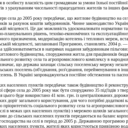
я в особисту власність цим громадянам за умови їхньої постійної
 з урахуванням чисельності працездатних жителів та інших факто
ри села до 2005 року передбачає, що житлове будівництво на се
ів за рахунок коштів забудовників. Чинне законодавство Україн
ській місцевості. Це дає можливість удосконалювати нормативи т
но-планувальних рішень, техніко-економічних та експлуатаційни
урного призначення, модернізацію котелень і теплових мереж, вс
ській місцевості, заплановані Програмою, становлять: 2004 р. — 1
здійснюватиметься в напрямах надання забудовникам пільгових 
житлового будівництва, спорудження житла для працівників бюд
льного розвитку села та агропромислового комплексу в народном
зазначає, що держава захищає сільську поселенську мережу незале
льських поселень (об'єднання, роз'єднання, перейменування в ін
елень. В Україні запроваджуються постійне обстеження та паспор
их населених пунктів передбачає також будівництво й реконстр
 сфери села до 2005 року має бути споруджено 35 під'їздів з т
ля цього буде використано 41 млн. грн. із централізованих доро
ких доріг загального користування, для чого потрібні додаткові ка
ро пріоритетність соціального розвитку села та агропромисловог
числі в межах цих населених пунктів) з мережею шляхів загальног
хами до сільських населених пунктів передаються на баланс корпо
сподарства на селі в період до 2005 р. Державною програмою ро
ких населених пункти, жителі яких користуються привізною вод