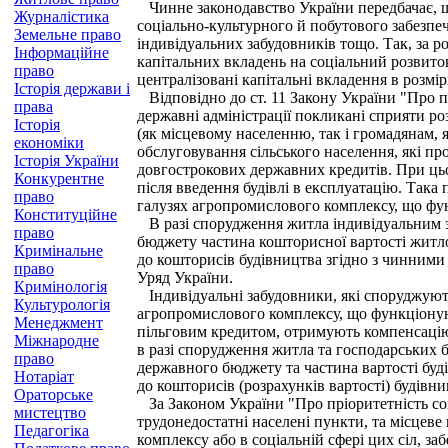
Чинне законодавство України передбачає, що
Журналістика
соціально-культурного й побутового забезпе
Земельне право
індивідуальних забудовників тощо. Так, за 
Інформаційне
капітальних вкладень на соціальний розвиток
право
централізовані капітальні вкладення в розмі
Історія держави і
Відповідно до ст. 11 Закону України "Про п
права
державні адміністрації покликані сприяти р
Історія
(як місцевому населенню, так і громадянам, 
економіки
обслуговування сільського населення, які пр
Історія України
довгострокових державних кредитів. При цьо
Конкурентне
після введення будівлі в експлуатацію. Така
право
галузях агропромислового комплексу, що функ
Конституційне
В разі спорудження житла індивідуальним за
право
бюджету частина кошторисної вартості житло
Кримінальне
до кошторисів будівництва згідно з чинними
право
Уряд України.
Кримінологія
Індивідуальні забудовники, які споруджують
Культурологія
агропромислового комплексу, що функціонують
Менеджмент
пільговим кредитом, отримують компенсацію з
Міжнародне
в разі спорудження житла та господарських 
право
державного бюджету та частина вартості буд
Нотаріат
до кошторисів (розрахунків вартості) будівн
Ораторське
За Законом України "Про пріоритетність соц
мистецтво
трудонедостатні населені пункти, та місцеве
Педагогіка
комплексу або в соціальній сфері цих сіл, з