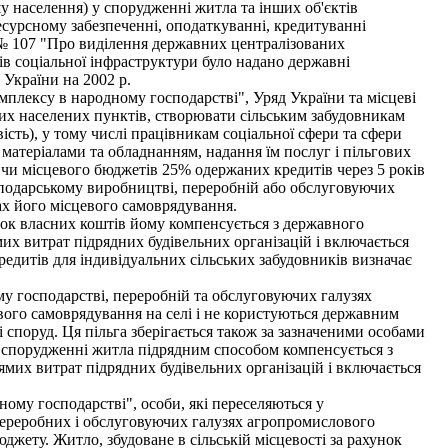
у населення) у спорудженні житла та інших об'єктів
есурсному забезпеченні, оподаткуванні, кредитуванні
. № 107 "Про виділення державних централізованих
тів соціальної інфраструктури було надано державні
 України на 2002 р.
мплексу в народному господарстві", Уряд України та місцеві
ких населених пунктів, створювати сільським забудовникам
ість), у тому числі працівникам соціальної сфери та сфери
 матеріалами та обладнанням, надання їм послуг і пільгових
чи місцевого бюджетів 25% одержаних кредитів через 5 років
господарському виробництві, переробній або обслуговуючих
нах його місцевого самоврядування.
нок власних коштів йому компенсується з державного
их витрат підрядних будівельних організацій і включається
дитів для індивідуальних сільських забудовників визначає
у господарстві, переробній та обслуговуючих галузях
евого самоврядування на селі і не користуються державним
 споруд. Ця пільга зберігається також за зазначеними особами
и спорудженні житла підрядним способом компенсується з
ямих витрат підрядних будівельних організацій і включається
ому господарстві", особи, які переселяються у
, переробних і обслуговуючих галузях агропромислового
джету. Житло, збудоване в сільській місцевості за рахунок