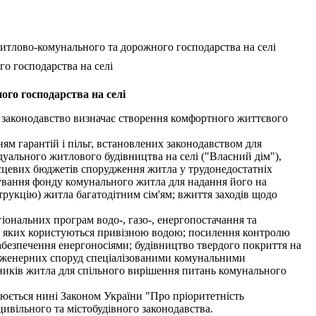
итлово-комунального та дорожного господарства на селі
о господарства на селі
го господарства на селі
е законодавство визначає створення комфортного життєвого
м гарантій і пільг, встановлених законодавством для
дуального житлового будівництва на селі ("Власний дім"),
сцевих бюджетів спорудження житла у трудонедостатніх
ування фонду комунального житла для надання його на
рукцію) житла багатодітним сім'ям; вжиття заходів щодо
іональних програм водо-, газо-, енергопостачання та
лі яких користуються привізною водою; посилення контролю
забезпечення енергоносіями; будівництво твердого покриття на
 інженерних споруд спеціалізованими комунальними
сників житла для спільного вирішення питань комунального
нюється нині Законом України "Про пріоритетність
ивільного та містобудівного законодавства.