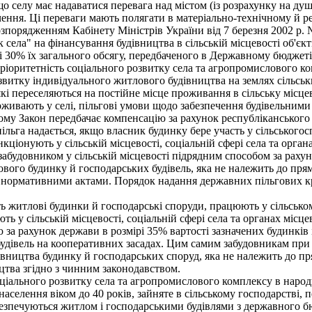
 селу має надаватися перевага над містом (із розрахунку на душ
чення. Ці переваги мають полягати в матеріально-технічному й р
розпорядженням Кабінету Міністрів України від 7 березня 2002 р
 села" на фінансування будівництва в сільській місцевості об'єк
рі 30% їх загального обсягу, передбаченого в Державному бюджеті
ріоритетність соціального розвитку села та агропромислового ко
озвитку індивідуального житлового будівництва на землях сільсь
які переселяються на постійне місце проживання в сільську місцев
оживають у селі, пільгові умови щодо забезпечення будівельними
му Закон передбачає компенсацію за рахунок республіканського 
 пільга надається, якщо власник будинку бере участь у сільсько
ціонують у сільській місцевості, соціальній сфері села та орга
будовником у сільській місцевості підрядним способом за раху
вого будинку й господарських будівель, яка не належить до прям
 нормативними актами. Порядок надання державних пільгових кре
 житлові будинки й господарські споруди, працюють у сільськом
 у сільській місцевості, соціальній сфері села та органах місц
а рахунок держави в розмірі 35% вартості зазначених будинків і
будівель на кооперативних засадах. Цим самим забудовникам пр
івництва будинку й господарських споруд, яка не належить до пр
ицтва згідно з чинним законодавством.
іального розвитку села та агропромислового комплексу в народн
 населення віком до 40 років, зайняте в сільському господарстві
абезпечуються житлом і господарськими будівлями з державного бю