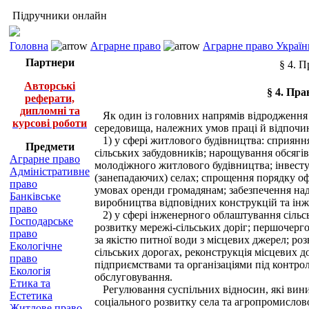
Підручники онлайн
Головна
Аграрне право
Аграрне право Україн
Партнери
§ 4. 
Авторські
§ 4. Пр
реферати,
дипломні та
Як один із головних напрямів відродження с
курсові роботи
середовища, належних умов праці й відпочин
1) у сфері житлового будівництва: сприяння
Предмети
сільських забудовників; нарощування обсягів
Аграрне право
молодіжного житлового будівництва; інвест
Адміністративне
(занепадаючих) селах; спрощення порядку о
право
умовах оренди громадянам; забезпечення над
Банківське
виробництва відповідних конструкцій та інж
право
2) у сфері інженерного облаштування сільськ
Господарське
розвитку мережі-сільських доріг; першочер
право
за якістю питної води з місцевих джерел; ро
Екологічне
сільських дорогах, реконструкція місцевих 
право
підприємствами та організаціями під контро
Екологія
обслуговування.
Етика та
Регулювання суспільних відносин, які виник
Естетика
соціального розвитку села та агропромислов
Житлове право