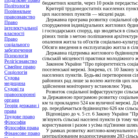
Податкове право
бюджетних коштів, через 10 років передаєтьс
Політологія
Критерії трудонедостатніх населених пунктів
Порівняльне
цих населених пунктів — місцеві ради.
правознавство
Державна програма розвитку соціальної сфе
Право
спорудження індивідуальних житлових будинк
інтелектуальної
і господарських споруд, що зводяться в сіль
власності
різних типів з метою поліпшення архітектур
Право
опалення житла та об'єктів соціально-культ
соціального
Обсяги введення в експлуатацію житла в сіль
забезпечення
Державна підтримка житлового будівництва 
Психологія
сільській місцевості практики молодіжного 
Релігієзнавство
Законом України "Про пріоритетність соціа
Сімейне право
поселенської мережі. Зокрема, ст. 10 Закону 
Соціологія
населених пунктів. Будь-які перетворення сі
Судова
районних рад лише за волею жителів цих пос
медицина
здійснення моніторингу встановлює Уряд.
Судові та
Розвиток соціальної інфраструктури сільськ
правоохоронні
за Державною програмою розвитку соціальної
органи
км та прокладено 524 км вуличної мережі. Д
Теорія держави і
рр. передбачається будівництво 626 км сільсь
права
Відповідно до ч. 5 ст. 6 Закону України "П
Трудове право
зв'язують сільські населені пункти (в тому 
Філософія
користування і разом з усіма під'їзними шля
Філософія права
У рамках розвитку житлово-комунального го
Фінансове право
централізованим водопостачанням 283 сільсь