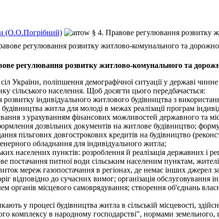
и (О.О.Погрібний)
§ 4. Правове регулювання розвитку ж
Правове регулювання розвитку житлово-комунального та дорожног
авове регулювання розвитку житлово-комунального та дорожно
іл України, поліпшення демографічної ситуації у державі чинн
ку сільського населення. Щоб досягти цього передбачається:
 розвитку індивідуального житлового будівництва з використання
 будівництва житла для молоді в межах реалізації програм індиві
ування з урахуванням фінансових можливостей державного та мі
формлення дозвільних документів на житлове будівництво; форм
ання пільгових довгострокових кредитів на будівництво (реконст
енерного обладнання для індивідуального житла;
их населених пунктів: розроблення й реалізація державних і рег
гове постачання питної води сільським населеним пунктам, жите
звиток мереж газопостачання в регіонах, де немає інших джерел 
доріг відповідно до сучасних вимог; організація обслуговування
лем органів місцевого самоврядування; створення об'єднань вла
ають у процесі будівництва житла в сільській місцевості, здійс
ого комплексу в народному господарстві", нормами земельного, ц