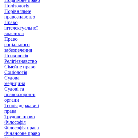
Податкове право
Політологія
Порівняльне
правознавство
Право
інтелектуальної
власності
Право
соціального
забезпечення
Психологія
Релігієзнавство
Сімейне право
Соціологія
Судова
медицина
Судові та
правоохоронні
органи
Теорія держави і
права
Трудове право
Філософія
Філософія права
Фінансове право