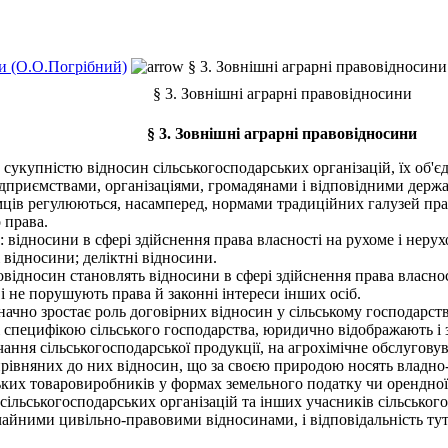
и (О.О.Погрібний)
§ 3. Зовнішні аграрні правовідносини
§ 3. Зовнішні аграрні правовідносини
§ 3. Зовнішні аграрні правовідносини
укупністю відносин сільськогосподарських організацій, їх об'єд
ідприємствами, організаціями, громадянами і відповідними держ
ємців регулюються, насамперед, нормами традиційних галузей пра
 права.
 відносини в сфері здійснення права власності на рухоме і неру
 відносини; деліктні відносини.
дносин становлять відносини в сфері здійснення права власності
 і не порушують права й законні інтереси інших осіб.
чно зростає роль договірних відносин у сільському господарстві
 специфікою сільського господарства, юридично відображають і 
ачання сільськогосподарської продукції, на агрохімічне обслугов
івняних до них відносин, що за своєю природою носять владно-о
ьких товаровиробників у формах земельного податку чи орендної
ільськогосподарських організацій та інших учасників сільсько
ичайними цивільно-правовими відносинами, і відповідальність тут