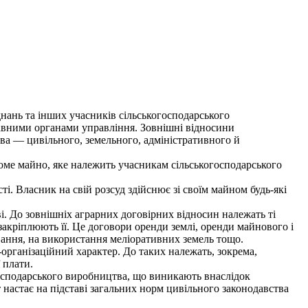
нань та інших учасників сільськогосподарського
авними органами управління. Зовнішні відносини
ва — цивільного, земельного, адміністративного й
хоме майно, яке належить учасникам сільськогосподарського
. Власник на свій розсуд здійснює зі своїм майном будь-які
. До зовнішніх аграрних договірних відносин належать ті
закріплюють її. Це договори оренди землі, оренди майнового і
ування, на використання меліоративних земель тощо.
рганізаційний характер. До таких належать, зокрема,
 плати.
господарського виробництва, що виникають внаслідок
 настає на підставі загальних норм цивільного законодавства