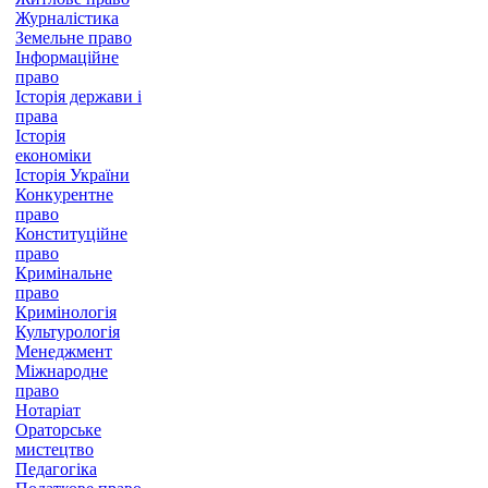
Журналістика
Земельне право
Інформаційне
право
Історія держави і
права
Історія
економіки
Історія України
Конкурентне
право
Конституційне
право
Кримінальне
право
Кримінологія
Культурологія
Менеджмент
Міжнародне
право
Нотаріат
Ораторське
мистецтво
Педагогіка