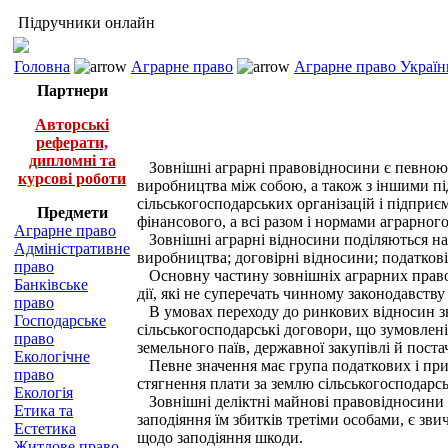
Підручники онлайн
Головна
Аграрне право
Аграрне право Україн
Партнери
Авторські
реферати,
дипломні та
Зовнішні аграрні правовідносини є певною с
курсові роботи
виробництва між собою, а також з іншими п
сільськогосподарських організацій і підпри
Предмети
фінансового, а всі разом і нормами аграрного
Аграрне право
Зовнішні аграрні відносини поділяються на:
Адміністративне
виробництва; договірні відносини; податкові
право
Основну частину зовнішніх аграрних правові
Банківське
дії, які не суперечать чинному законодавству
право
В умовах переходу до ринкових відносин зна
Господарське
сільськогосподарські договори, що зумовлені
право
земельного паїв, державної закупівлі й пост
Екологічне
Певне значення має група податкових і прир
право
стягнення плати за землю сільськогосподарс
Екологія
Зовнішні деліктні майнові правовідносини с
Етика та
заподіяння їм збитків третіми особами, є зв
Естетика
щодо заподіяння шкоди.
Житлове право