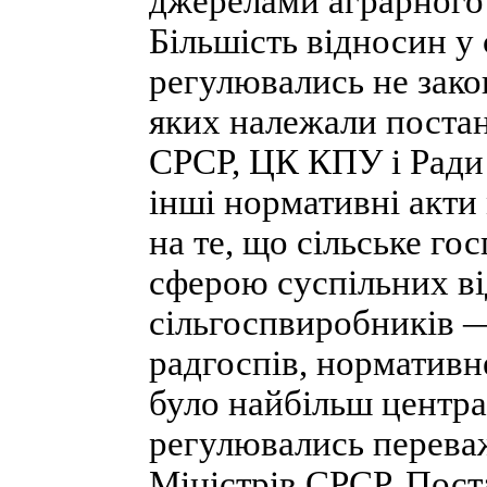
джерелами аграрного 
Більшість відносин у 
регулювались не зако
яких належали поста
СРСР, ЦК КПУ і Ради 
інші нормативні акти
на те, що сільське г
сферою суспільних в
сільгоспвиробників —
радгоспів, нормативн
було найбільш центра
регулювались перева
Міністрів СРСР. Пос