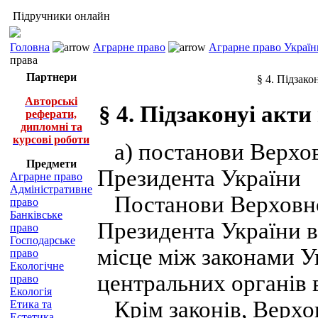
Підручники онлайн
Головна
Аграрне право
Аграрне право Україн
права
Партнери
§ 4. Підзако
Авторські
§ 4. Підзаконyі акти
реферати,
дипломні та
курсові роботи
а) постанови Верховн
Предмети
Президента України
Аграрне право
Адміністративне
Постанови Верховної
право
Банківське
Президента України в
право
Господарське
місце між законами У
право
Екологічне
центральних органів 
право
Екологія
Крім законів, Верхов
Етика та
Естетика