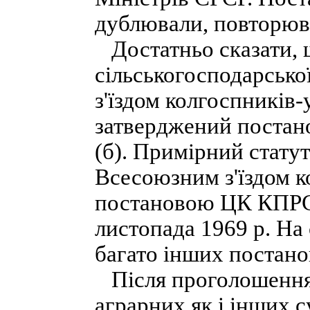
дублювали, повторюв
Достатньо сказати, 
сільськогосподарсько
з'їздом колгоспників-
затверджений поста
(б). Примірний статут
Всесоюзним з'їздом к
постановою ЦК КПРС 
листопада 1969 р. На
багато інших постано
Після проголошення 
аграрних як і інших 