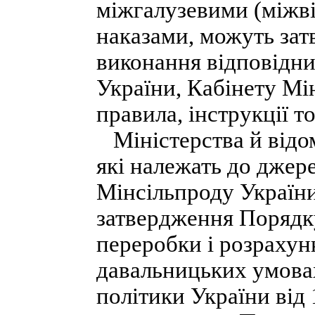
міжгалузевими (міжв
наказами, можуть за
виконання відповідни
України, Кабінету Мі
правила, інструкції т
Міністерства й відом
які належать до джере
Мінсільпроду України
затвердження Порядку
переробки і розрахун
давальницьких умовах
політики України від