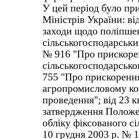
У цей період було пр
Міністрів України: ві
заходи щодо поліпше
сільськогосподарських
№ 916 "Про прискорен
сільськогосподарсько
755 "Про прискорення
агропромисловому ко
проведення"; від 23 к
затвердження Положе
обліку фіксованого сі
10 грудня 2003 р. № 