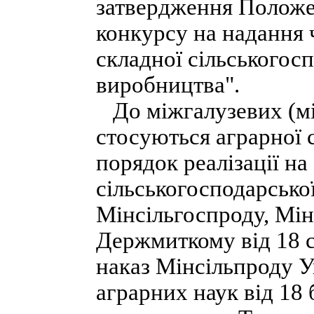
затвердження Положе
конкурсу на надання ч
складної сільськогосп
виробництва".
До міжгалузевих (мі
стосуються аграрної 
порядок реалізації н
сільськогосподарської
Мінсільгоспроду, Мі
Держмиткому від 18 с
наказ Мінсільпроду Ук
аграрних наук від 18 