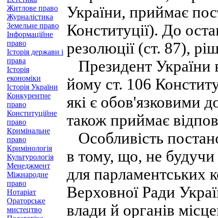
України, приймає пост
Житлове право
Журналістика
Земельне право
Конституції). До оста
Інформаційне
право
резолюції (ст. 87), рі
Історія держави і
права
Президент України в
Історія
економіки
йому ст. 106 Конститу
Історія України
Конкурентне
які є обов'язковими д
право
Конституційне
також приймає відпов
право
Кримінальне
Особливість постано
право
Кримінологія
в тому, що, не будучи
Культурологія
Менеджмент
для парламентських к
Міжнародне
право
Верховної Ради Україн
Нотаріат
Ораторське
влади й органів місц
мистецтво