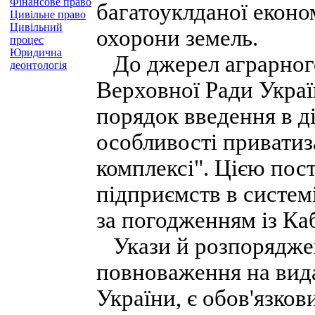
Фінансове право
багатоуклданої еконо
Цивільне право
Цивільний
охорони земель.
процес
Юридична
До джерел аграрного
деонтологія
Верховної Ради Украї
порядок введення в д
особливості приватиз
комплексі". Цією пос
підприємств в систем
за погодженням із Ка
Укази й розпоряджен
повноваження на вид
України, є обов'язков