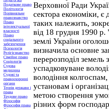
Педагогіка
Верховної Ради Украї
Податкове право
Політологія
сектора економіки, є
Порівняльне
правознавство
таких належить, зокр
Право
інтелектуальної
від 18 грудня 1990 р.
власності
Право
землі України оголош
соціального
забезпечення
визначила основне за
Психологія
Релігієзнавство
перерозподіл земель 
Сімейне право
Соціологія
Судова
успадковуване володі
медицина
Судові та
володіння колгоспам,
правоохоронні
органи
установам і організац
Теорія держави і
права
метою створення умо
Трудове право
Філософія
різних форм господа
Філософія права