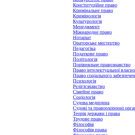
Конституційне право
Кримінальне право
Кримінологія
Культурологія
Менеджмент
Міжнародне право
Нотаріат
Ораторське мистецтво
Педагогіка
Податкове право
Політологія
Порівняльне правознавство
Право інтелектуальної власно
Право соціального забезпече
Психологія
Релігієзнавство
Сімейне право
Соціологія
Судова медицина
Судові та правоохоронні орг
Теорія держави і права
Трудове право
Філософія
Філософія права