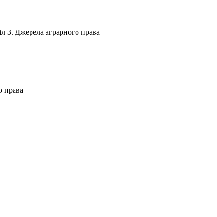
іл З. Джерела аграрного права
о права