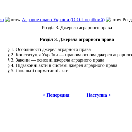
во
Аграрне право України (О.О.Погрібний)
Розд
Розділ З. Джерела аграрного права
Розділ З. Джерела аграрного права
§ 1. Особливості джерел аграрного права
§ 2. Конституція України — правова основа джерел аграрног
§ 3. Закони — основні джерела аграрного права
§ 4. Підзаконні акти в системі джерел аграрного права
§ 5. Локальні нормативні акти
< Попередня
Наступна >