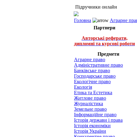
Підручники онлайн
Головна
Аграрне пра
Партнери
Авторські реферати,
дипломні та курсові роботи
Предмети
Аграрне право
Адміністративне право
Банківське право
Господарське право
Екологічне право
Екологія
Етика та Естетика
Житлове право
Журналістика
Земельне право
Інформаційне право
Історія держави і права
Історія економіки
Історія України
Конкурентне право