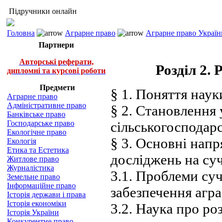
Підручники онлайн
Головна
Аграрне право
Аграрне право Україн
Партнери
Авторські реферати,
Розділ 2.
дипломні та курсові роботи
Предмети
§ 1. Поняття наук
Аграрне право
Адміністративне право
§ 2. Становлення 
Банківське право
Господарське право
сільськогосподарс
Екологічне право
§ 3. Основні нап
Екологія
Етика та Естетика
досліджень на су
Житлове право
Журналістика
3.1. Проблеми су
Земельне право
Інформаційне право
забезпечення агра
Історія держави і права
Історія економіки
3.2. Наука про ро
Історія України
Конкурентне право