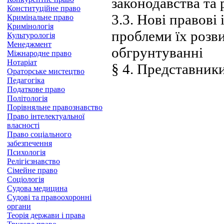
законодавства та 
Конституційне право
3.3. Нові правові
Кримінальне право
Кримінологія
проблеми їх розви
Культурологія
Менеджмент
обгрунтуванні
Міжнародне право
Нотаріат
§ 4. Представник
Ораторське мистецтво
Педагогіка
Податкове право
Політологія
Порівняльне правознавство
Право інтелектуальної
власності
Право соціального
забезпечення
Психологія
Релігієзнавство
Сімейне право
Соціологія
Судова медицина
Судові та правоохоронні
органи
Теорія держави і права