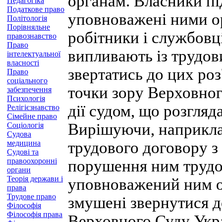
органам. Власники під
Педагогіка
Податкове право
уповноважені ними ор
Політологія
Порівняльне
робітники і службовц
правознавство
Право
випливають із трудов
інтелектуальної
власності
звертатись до цих роз
Право
соціального
точки зору Верховног
забезпечення
Психологія
дії судом, що розгляд
Релігієзнавство
Сімейне право
Вирішуючи, наприкла
Соціологія
Судова
медицина
трудового договору з
Судові та
правоохоронні
порушення ним трудов
органи
Теорія держави і
уповноважений ним о
права
Трудове право
змушені звернутися д
Філософія
Філософія права
Верховного Суду Укра