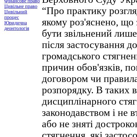
Фінансове право
Цивільне право
“Про практику розгля
Цивільний
процес
якому роз'яснено, що
Юридична
деонтологія
бути звільнений лише
після застосування д
громадського стягнен
причин обов'язків, п
договором чи правил
розпорядку. В таких 
дисциплінарного стяг
законодавством і не в
або не зняті достроков
стягнення, які засто