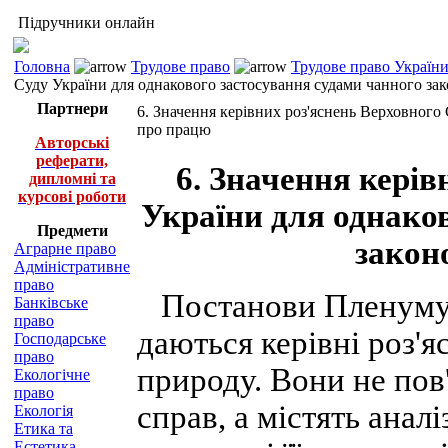
Підручники онлайн
Головна
Трудове право
Трудове право України
Суду України для однакового застосування судами чанного за
Партнери
6. Значення керівних роз'яснень Верховного
про працю
Авторські
реферати,
6. Значення керів
дипломні та
курсові роботи
України для однако
Предмети
закон
Аграрне право
Адміністративне
право
Постанови Пленуму 
Банківське
право
даються керівні роз'
Господарське
право
природу. Вони не пов
Екологічне
право
справ, а містять анал
Екологія
Етика та
Естетика