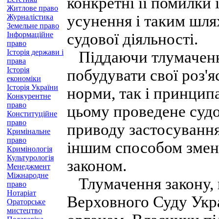
конкретні її помилки 
Житлове право
усунення і таким шл
Журналістика
Земельне право
Інформаційне
судової діяльності.
право
Історія держави і
Піддаючи тлумаченню
права
Історія
побудувати свої роз'
економіки
Історія України
норми, так і принципа
Конкурентне
право
цьому проведене судо
Конституційне
право
приводу застосуванн
Кримінальне
право
іншим способом змен
Кримінологія
Культурологія
законом.
Менеджмент
Міжнародне
Тлумачення закону, 
право
Нотаріат
Верховного Суду Укра
Ораторське
мистецтво