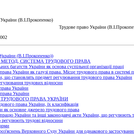
України (В.І.Прокопенко)
Трудове право України (В.І.Прокопе
002
України (В.І.Прокопенко))
Т, МЕТОД, СИСТЕМА ТРУДОВОГО ПРАВА
ьних багатств України як основа суспільної організації праці
права України як галузі права. Місце трудового права в системі 
ни, що становлять предмет регулювання трудового права України
егулювання трудових відносин
 права України
 права України
А ТРУДОВОГО ПРАВА УКРАЇНИ
дового права України, їх класифікація
ни як основне джерело трудового права
 працю України та інші законодавчі акти України, що регулюють 
що регулюють трудові відносини
норми
 роз'яснень Верховного Суду України для однакового застосуван