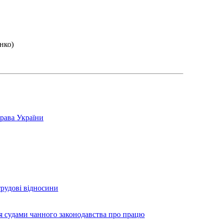
нко)
права України
трудові відносини
ня судами чанного законодавства про працю