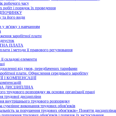
ік робочого часу
 робіт і порядок їх проведення
ВІДПОЧИНКУ
у та його види
и у зв'язку з навчанням
и
еження заробітної плати
ідпусток
ІТНА ПЛАТА
 плати і методи її правового регулювання
 її складові елементи
аці
відхиленні від умов, передбачених тарифами
аробітної плати. Обчислення середнього заробітку
ІЇ І КОМПЕНСАЦІЇ
 компенсацій
ОВА ДИСЦИПЛІНА
го трудового розпорядку як основи організації праці
ня трудової дисципліни
ня внутрішнього трудового розпорядку
за сумлінне виконання трудових обов'язків
альність за порушення трудових обов'язків» Поняття дисциплін
а порушення трудових обов'язків і порядок їх застосування