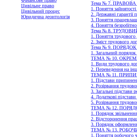
Фінансове право
Тема № 7. ПРАВО
Цивільне право
1. Поняття зайнятост
Цивільний процес
2. Державні гарантії 
Юридична деонтологія
3. Поняття працевлаш
4. Поняття безробітн
Тема № 8. ТРУДОВ
1. Поняття трудового
2. Зміст трудового до
Тема № 9. ПОРЯД
1. Загальний порядок
ТЕМА № 10. ОКРЕ
1. Види трудового до
2. Переведення на ін
ТЕМА № 11. ПРИП
1. Підстави припинен
2. Розірвання трудово
3. Загальні підстави
4. Додаткові підстав
5. Розірвання трудов
ТЕМА № 12. ПОРЯД
1. Порядок звільнення
2. Відсторонення пра
3. Порядок оформленн
ТЕМА № 13. РОБОЧ
1. Поняття робочого 