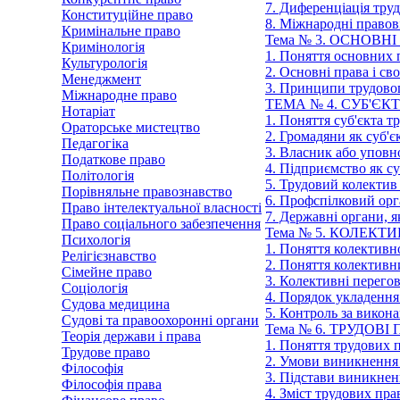
7. Диференціація тру
Конституційне право
8. Міжнародні правов
Кримінальне право
Тема № 3. ОСНОВ
Кримінологія
1. Поняття основних 
Культурологія
2. Основні права і с
Менеджмент
3. Принципи трудовог
Міжнародне право
ТЕМА № 4. СУБ'ЄК
Нотаріат
1. Поняття суб'єкта т
Ораторське мистецтво
2. Громадяни як суб'є
Педагогіка
3. Власник або уповн
Податкове право
4. Підприємство як су
Політологія
5. Трудовий колектив 
Порівняльне правознавство
6. Профспілковий орг
Право інтелектуальної власності
7. Державні органи, 
Право соціального забезпечення
Тема № 5. КОЛЕКТ
Психологія
1. Поняття колективн
Релігієзнавство
2. Поняття колективни
Сімейне право
3. Колективні перего
Соціологія
4. Порядок укладення
Судова медицина
5. Контроль за викон
Судові та правоохоронні органи
Тема № 6. ТРУДОВ
Теорія держави і права
1. Поняття трудових 
Трудове право
2. Умови виникнення
Філософія
3. Підстави виникнен
Філософія права
4. Зміст трудових пр