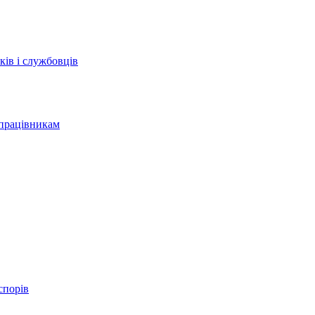
ків і службовців
у працівникам
спорів