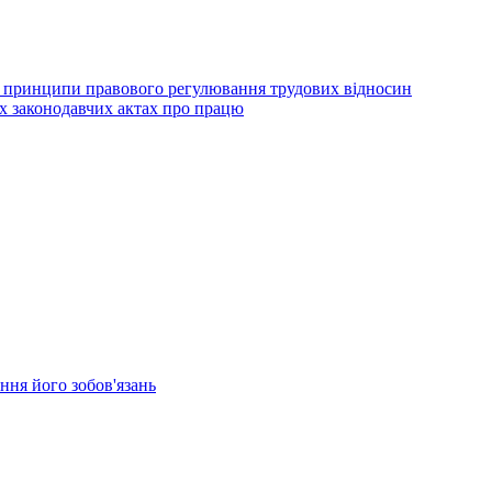
ють принципи правового регулювання трудових відносин
их законодавчих актах про працю
ння його зобов'язань