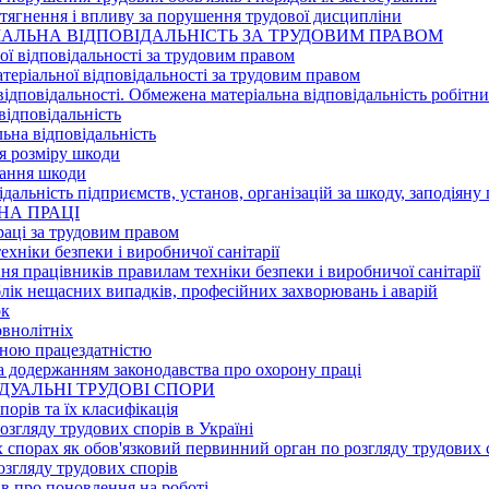
 стягнення і впливу за порушення трудової дисципліни
РІАЛЬНА ВІДПОВІДАЛЬНІСТЬ ЗА ТРУДОВИМ ПРАВОМ
ої відповідальності за трудовим правом
атеріальної відповідальності за трудовим правом
відповідальності. Обмежена матеріальна відповідальність робітни
відповідальність
ьна відповідальність
я розміру шкоди
вання шкоди
ідальність підприємств, установ, організацій за шкоду, заподіян
НА ПРАЦІ
раці за трудовим правом
техніки безпеки і виробничої санітарії
ння працівників правилам техніки безпеки і виробничої санітарії
блік нещасних випадків, професійних захворювань і аварій
ок
овнолітніх
женою працездатністю
 за додержанням законодавства про охорону праці
ІДУАЛЬНІ ТРУДОВІ СПОРИ
порів та їх класифікація
озгляду трудових спорів в Україні
их спорах як обов'язковий первинний орган по розгляду трудових 
озгляду трудових спорів
ів про поновлення на роботі