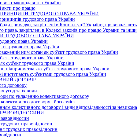
дового законодавства України
і акти про працю
НІ ПРИНЦИПИ ТРУДОВОГО ПРАВА УКРАЇНИ
принципів трудового права України
вободи громадян, закріплені в Конституції України, що визнача
о права, закріплені в Кодексі законів про працю України та інш
ТИ ТРУДОВОГО ПРАВА УКРАЇНИ
рудового права України
кти трудового права України
оважений ним орган як суб'єкт трудового права України
б'єкт трудового права України
як суб'єкт трудового права України
ан підприємства як суб'єкт трудового права України
які виступають суб'єктами трудового права України
ИВНИЙ ДОГОВІР
ого договору
х угод та їх види
вори по укладенню колективного договору
 колективного договору і його зміст
анням колективного договору і види відповідальності за невикона
І ПРАВОВІДНОСИНИ
правовідносин
 трудових правовідносин
ня трудових правовідносин
авовідносин