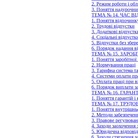
2. Режим роботи і обл
3. Поняття надурочних
ТЕМА № 14. ЧАС 
1. Поняття відпочинк
2. Трудові відпустки
3. Додаткові відпустк
4. Соціальні відпустк
5. Відпустки без збер
6. Порядок надання в
ТЕМА № 15. ЗАРОБ
1. Поняття заробітної
2. Нормування праці
3. Тарифна система та
4. Системи оплати пр
5. Оплата праці при 
6. Порядок виплати з
ТЕМА № 16. ГАРАНТ
1. Поняття гарантій і
ТЕМА № 17. ТРУД
1. Поняття внутрішньо
2. Методи забезпечен
3. Правове регулюван
4. Заходи заохочення 
5. Юридична відповід
6. Заходи стягнення з