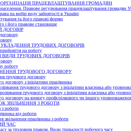
ВА ОРГАНІЗАЦІЯ ПРАЦЕВЛАШТУВАННЯ ГРОМАДЯН
і населення. Правове регулювання працевлаштування громадян У
права на вибір виду зайнятості в Україні
тування та його правові форми
ого і його правове становище
ИЙ ДОГОВІР
 договору
говору
ОК УКЛАДЕННЯ ТРУДОВИХ ДОГОВОРІВ
 прийняття на роботу
МІ ВИДИ ТРУДОВИХ ДОГОВОРІВ
говору
шу роботу
ИНЕННЯ ТРУДОВОГО ДОГОВОРУ
ня трудового договору
го договору з ініціативи працівника
 розірвання трудового договору з ініціативи власника або уповно
и розірвання трудового договору з ініціативи власника або упов
ого договору на вимогу профспілкового чи іншого уповноважено
ОК ЗВІЛЬНЕННЯ З РОБОТИ
 з роботи
цівника від роботи
я звільнення працівника з роботи
ИЙ ЧАС
часу за трудовим правом. Види тривалості робочого часу