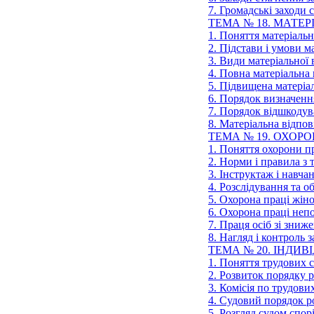
7. Громадські заходи
ТЕМА № 18. МАТЕ
1. Поняття матеріальн
2. Підстави і умови м
3. Види матеріальної 
4. Повна матеріальна 
5. Підвищена матеріал
6. Порядок визначенн
7. Порядок відшкоду
8. Матеріальна відпов
ТЕМА № 19. ОХОРО
1. Поняття охорони п
2. Норми і правила з 
3. Інструктаж і навча
4. Розслідування та о
5. Охорона праці жін
6. Охорона праці неп
7. Праця осіб зі зни
8. Нагляд і контроль
ТЕМА № 20. ІНДИВ
1. Поняття трудових с
2. Розвиток порядку р
3. Комісія по трудов
4. Судовий порядок р
5. Розгляд судом спор