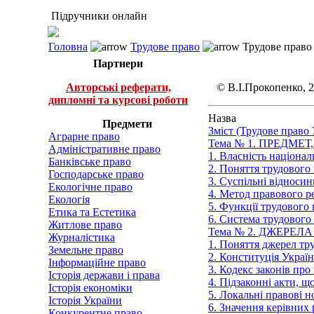
Підручники онлайн
Головна
Трудове право
Трудове право 
Партнери
Авторські реферати,
©
В.І.Прокопенко,
2
дипломні та курсові роботи
Назва
Предмети
Зміст (Трудове право 
Аграрне право
Тема № 1. ПРЕДМЕ
Адміністративне право
1. Власність націонал
Банківське право
2. Поняття трудового 
Господарське право
3. Суспільні відноси
Екологічне право
4. Метод правового р
Екологія
5. Функції трудового
Етика та Естетика
6. Система трудового
Житлове право
Тема № 2. ДЖЕРЕЛ
Журналістика
1. Поняття джерел тру
Земельне право
2. Конституція Украї
Інформаційне право
3. Кодекс законів про
Історія держави і права
4. Підзаконні акти, 
Історія економіки
5. Локальні правові 
Історія України
6. Значення керівних
Конкурентне право