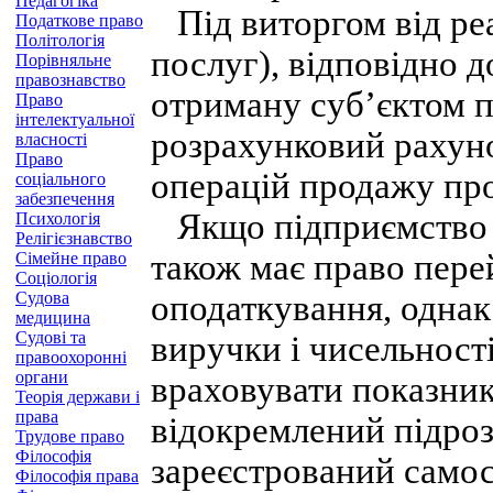
Педагогіка
Під виторгом від реал
Податкове право
Політологія
послуг), відповідно д
Порівняльне
правознавство
отриману суб’єктом п
Право
інтелектуальної
розрахунковий рахунок
власності
Право
операцій продажу прод
соціального
забезпечення
Якщо підприємство м
Психологія
Релігієзнавство
також має право пере
Сімейне право
Соціологія
Судова
оподаткування, однак
медицина
Судові та
виручки і чисельност
правоохоронні
органи
враховувати показники
Теорія держави і
права
відокремлений підроз
Трудове право
Філософія
зареєстрований самос
Філософія права