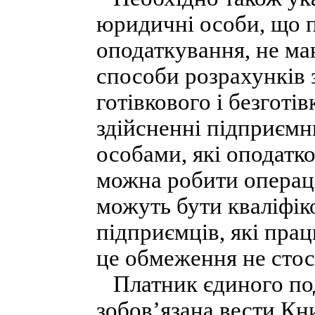
юридичні особи, що 
оподаткування, не ма
способи розрахунків 
готівкового і безготі
здійсненні підприєм
особами, які оподатк
можна робити операц
можуть бути кваліфіко
підприємців, які пра
це обмеження не стос
Платник єдиного по
зобов’язана вести Кни