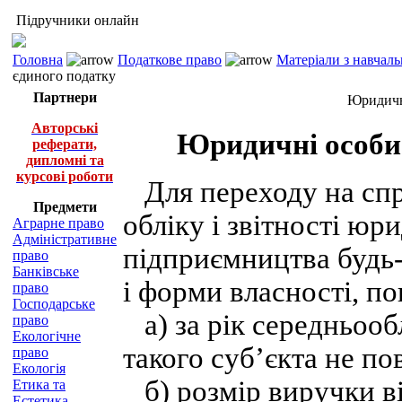
Підручники онлайн
Головна
Податкове право
Матеріали з навчал
єдиного податку
Партнери
Юридичн
Авторські
Юридичні особи 
реферати,
дипломні та
курсові роботи
Для переходу на спр
Предмети
обліку і звітності ю
Аграрне право
Адміністративне
підприємництва будь-
право
Банківське
і форми власності, по
право
Господарське
а) за рік середньооб
право
Екологічне
такого суб’єкта не п
право
Екологія
б) розмір виручки від
Етика та
Естетика