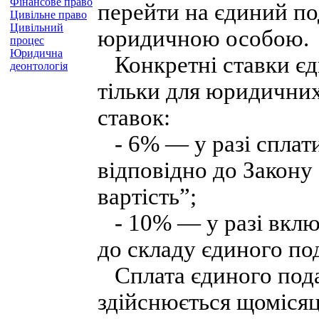
Фінансове право
перейти на єдиний по
Цивільне право
Цивільний
юридичною особою.
процес
Юридична
Конкретні ставки єд
деонтологія
тільки для юридичних
ставок:
- 6% — у разі сплати
відповідно до Закону
вартість”;
- 10% — у разі включ
до складу єдиного под
Сплата єдиного под
здійснюється щомісяц