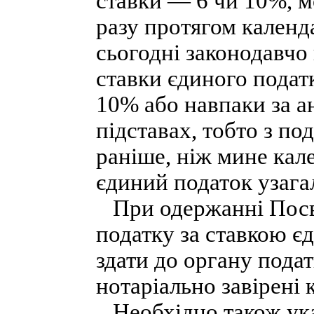
ставки — 6 чи 10%, м
разу протягом календ
сьогодні законодавчо
ставки єдиного податк
10% або навпаки за а
підставах, тобто з по
раніше, ніж мине кал
єдиний податок узагал
При одержанні Посві
податку за ставкою є
здати до органу подат
нотаріально завірені
Необхідно також указа