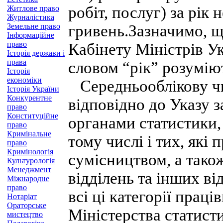
робіт, послуг) за рік
Житлове право
Журналістика
Земельне право
гривень.Зазначимо, щ
Інформаційне
право
Кабінету Міністрів Ук
Історія держави і
права
словом “рік” розумію
Історія
економіки
Середньооблікову ч
Історія України
Конкурентне
відповідно до Указу 
право
Конституційне
органами статистики, 
право
Кримінальне
тому числі і тих, які
право
Кримінологія
сумісництвом, а також
Культурологія
Менеджмент
відділень та інших ві
Міжнародне
право
всі ці категорії праці
Нотаріат
Ораторське
Міністерства статист
мистецтво