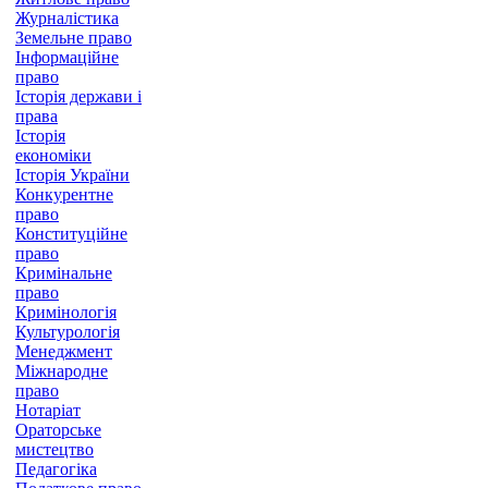
Журналістика
Земельне право
Інформаційне
право
Історія держави і
права
Історія
економіки
Історія України
Конкурентне
право
Конституційне
право
Кримінальне
право
Кримінологія
Культурологія
Менеджмент
Міжнародне
право
Нотаріат
Ораторське
мистецтво
Педагогіка