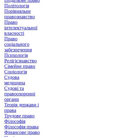
Податкове право
Політологія
Порівняльне
правознавство
Право
інтелектуальної
власності
Право
соціального
забезпечення
Психологія
Релігієзнавство
Сімейне право
Соціологія
Судова
медицина
Судові та
правоохоронні
органи
Теорія держави і
права
Трудове право
Філософія
Філософія права
Фінансове право