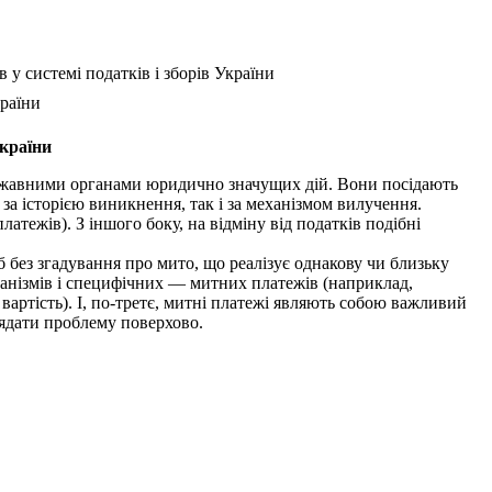
у системі податків і зборів України
країни
України
ержавними органами юридично значущих дій. Вони посідають
за історією виникнення, так і за механізмом вилучення.
тежів). З іншого боку, на відміну від податків подібні
б без згадування про мито, що реалізує однакову чи близьку
еханізмів і специфічних — митних платежів (наприклад,
артість). І, по-третє, митні платежі являють собою важливий
лядати проблему поверхово.