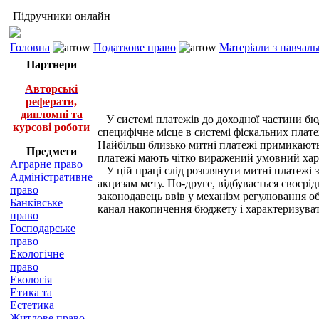
Підручники онлайн
Головна
Податкове право
Матеріали з навчал
Партнери
Авторські
реферати,
дипломні та
У системі платежів до доходної частини бю
курсові роботи
специфічне місце в системі фіскальних плате
Найбільш близько митні платежі примикають д
Предмети
платежі мають чітко виражений умовний хар
Аграрне право
У цій праці слід розглянути митні платежі з
Адміністративне
акцизам мету. По-друге, відбувається своєрі
право
законодавець ввів у механізм регулювання об
Банківське
канал накопичення бюджету і характеризуват
право
Господарське
право
Екологічне
право
Екологія
Етика та
Естетика
Житлове право