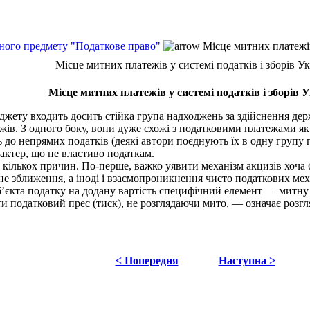
ьного предмету "Податкове право"
Місце митних платежів 
Місце митних платежів у системі податків і зборів У
Місце митних платежів у системі податків і зборів 
джету входить досить стійка група надходжень за здійснення д
жів. З одного боку, вони дуже схожі з податковими платежами як 
о непрямих податків (деякі автори поєднують їх в одну групу пла
актер, що не властиво податкам.
 кількох причин. По-перше, важко уявити механізм акцизів хоча 
дне зближення, а іноді і взаємопроникнення чисто податкових м
’єкта податку на додану вартість специфічний елемент — митну в
и податковий прес (тиск), не розглядаючи мито, — означає розг
< Попередня
Наступна >