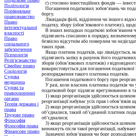
Податкове право
ґ) стосовно інвестиційних фондів — інвест
Політологія
Погашення податкових зобов’язань чи податк
Порівняльне
боргу.
правознавство
Ліквідація філії, відділення чи іншого відо
Право
податку, збору (обов’язкового платежу), щодо
інтелектуальної
В інших випадках податкові зобов’язання чи
власності
підлягають списанню в порядку, визначеному
Право
безвісно відсутнім або померлим чи недієзда
соціального
таких прав.
забезпечення
Якщо платник податків, що ліквідується, має
Психологія
підлягають заліку в рахунок його податкови
Релігієзнавство
зборів (обов’язкових платежів) з відповідн
Сімейне право
використовується для погашення податкової 
Соціологія
розпорядження такого платника податків.
Судова
Погашення податкового боргу при реорганіз
медицина
У разі, коли власник платника податків чи 
Судові та
податковий борг підлягає врегулюванню в т
правоохоронні
1) якщо реорганізація здійснюється шляхом з
органи
реорганізації набуває усіх прав і обов’язків
Теорія держави і
2) якщо реорганізація здійснюється шляхом о
права
об’єдналися, такий об’єднаний платник подат
Трудове право
об’єдналися;
Філософія
3) якщо реорганізація здійснюється шляхом р
Філософія права
виникнуть після такої реорганізації, набуваю
Фінансове право
Зазначені зобов’язання чи борг розподіляют