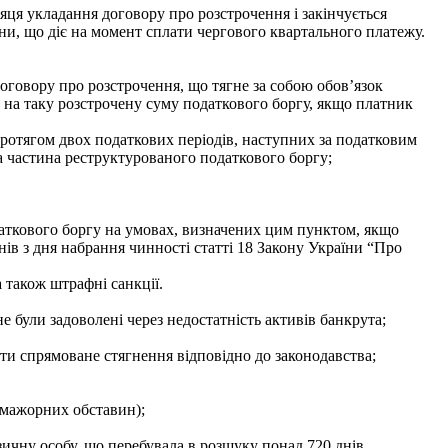
сяця укладання договору про розстрочення і закінчується
ни, що діє на момент сплати чергового квартального платежу.
говору про розстрочення, що тягне за собою обов’язок
х на таку розстрочену суму податкового боргу, якщо платник
ротягом двох податкових періодів, наступних за податковим
а частина реструктурованого податкового боргу;
аткового боргу на умовах, визначених цим пунктом, якщо
ів з дня набрання чинності статті 18 Закону України “Про
 також штрафні санкції.
були задоволені через недостатність активів банкрута;
ути спрямоване стягнення відповідно до законодавства;
-мажорних обставин);
ичну особу, що перебувала в розшуку понад 720 днів,