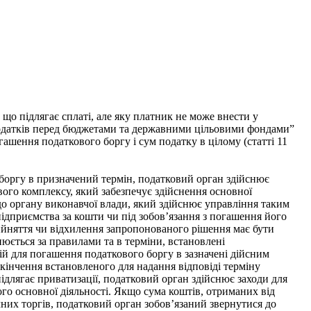
о підлягає сплаті, але яку платник не може внести у
податків перед бюджетами та державними цільовими фондами”
гашення податкового боргу і сум податку в цілому (статті 11
боргу в призначений термін, податковий орган здійснює
вого комплексу, який забезпечує здійснення основної
до органу виконавчої влади, який здійснює управління таким
ідприємства за кошти чи під зобов’язання з погашення його
ийняття чи відхилення запропонованого рішення має бути
юється за правилами та в терміни, встановлені
й для погашення податкового боргу в зазначені дійсним
акінчення встановленого для надання відповіді терміну
ідлягає приватизації, податковий орган здійснює заходи для
ого основної діяльності. Якщо сума коштів, отриманих від
чних торгів, податковий орган зобов’язаний звернутися до