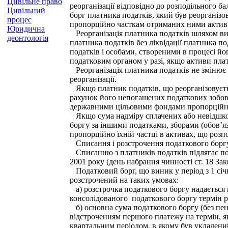
Цивільне право
реорганізації відповідно до розподільного б
Цивільний
борг платника податків, який був реорганізо
процес
пропорційно часткам отриманих ними активів,
Юридична
Реорганізація платника податків шляхом вид
деонтологія
платника податків без ліквідації платника п
податків і особами, створеними в процесі йо
податковим органом у разі, якщо активи плат
Реорганізація платника податків не змінює 
реорганізації.
Якщо платник податків, що реорганізовується
рахунок його непогашених податкових зобов’я
державними цільовими фондами пропорційно 
Якщо сума надміру сплачених або невідшкодо
боргу за іншими податками, зборами (обов’
пропорційно їхній частці в активах, що розп
Списання і розстрочення податкового борг
Списанню з платників податків підлягає под
2001 року (день набрання чинності ст. 18 З
Податковий борг, що виник у період з 1 січн
розстрочений на таких умовах:
а) розстрочка податкового боргу надається 
консолідованого податкового боргу термін р
б) основна сума податкового боргу (без пені
відстроченням першого платежу на термін, я
квартальним періодом, в якому був укладени