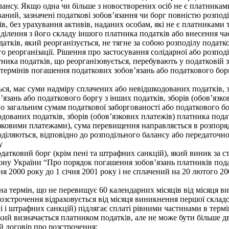
алансу. Якщо одна чи більше з новостворених осіб не є платника
ваний, зазначені податкові зобов’язання чи борг повністю розпод
 без урахування активів, наданих особам, які не є платниками т
ілення з його складу іншого платника податків або внесення ча
одатків, який реорганізується, не тягне за собою розподілу пода
го реорганізації. Рішення про застосування солідарної або розпо
ника податків, що реорганізовується, перебувають у податковій 
термінів погашення податкових зобов’язань або податкового борг
, має суми надміру сплачених або невідшкодованих податків, збо
зань або податкового боргу з інших податків, зборів (обов’язко
загальним сумам податкової заборгованості або податкового бор
ваних податків, зборів (обов’язкових платежів) платника пода
язковими платежами), сума перевищення направляється в розпоря
оділяються, відповідно до розподільного балансу або передаточно
у
атковий борг (крім пені та штрафних санкцій), який виник за ст
акону України “Про порядок погашення зобов’язань платників п
я 2000 року до 1 січня 2001 року і не сплачений на 20 лютого 2
на термін, що не перевищує 60 календарних місяців від місяця в
озстрочення відраховується від місяця виникнення першої складо
 і штрафних санкцій) підлягає сплаті рівними частинами в термін
кий визначається платником податків, але не може бути більше д
й договір про розстрочення;