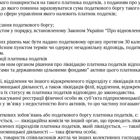
якого поширюється на такого платника податків, з поданням про
до якого повинна зараховуватися сума податкового боргу такого 
до сфери управління якого належить платник податків;
сання податкового боргу;
утом у порядку, встановленому Законом України “Про відновле
их рішень має бути надано податковому органу протягом 30 кал
йсним пунктом термін чи одержує незадовільну відповідь, податк
м.
ції платника податків
ним органом рішення про ліквідацію платника податків відпов
тами та державними цільовими фондами” активи цього платника 
, відділення чи іншого відокремленого підрозділу є ліквідація
мницької діяльності, а також ліквідація філії, відділення, відокр
та їх статусу як платника податків відповідно до законодавства.
асуванні реєстрації фізичної особи як суб’єкта підприємницької
 зв’язку з недостатністю його активів, то цю частину погашают
ових зобов’язань або податкового боргу платника податків, є:
ється, — ліквідаційна комісія чи інший орган, що проводить лікв
млених підрозділів платника податків, який ліквідується, — таки
ємницької діяльності — така фізична особа;
, товариств співвласників житла чи інших колективних господар