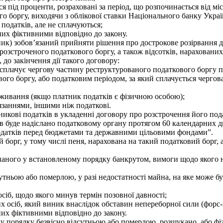
 під проценти, розраховані за період, що розпочинається від мі
о боргу, виходячи з облікової ставки Національного банку Украї
податків, але не сплачуються;
их фіктивними відповідно до закону.
к) зобов’язаний прийняти рішення про дострокове розірвання до
розстроченого податкового боргу, а також відсотків, нараховани
 до закінчення дії такого договору:
плачує чергову частину реструктурованого податкового боргу п
ого боргу, або податковим періодом, за який сплачується чергов
оживання (якщо платник податків є фізичною особою);
заннями, іншими ніж податкові.
кові податків в укладенні договору про розстрочення його под
в буде надіслано податковому органу протягом 60 календарних дн
одатків перед бюджетами та державними цільовими фондами”.
орг, у тому числі пеня, нарахована на такий податковий борг, а
аного у встановленому порядку банкрутом, вимоги щодо якого не 
тньою або померлою, у разі недостатності майна, на яке може б
іб, щодо якого минув термін позовної давності;
 осіб, який виник внаслідок обставин непереборної сили (форс
их фіктивними відповідно до закону.
 порядку безвісно відсутньою або померлою, розшукано, або фіз