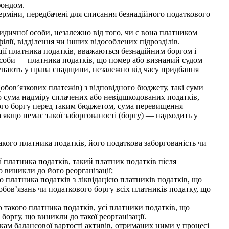
фондом.
рміни, передбачені для списання безнадійного податкового
идичної особи, незалежно від того, чи є вона платником
ілії, відділення чи інших відособлених підрозділів.
ії платника податків, вважаються безнадійним боргом і
 особи — платника податків, що помер або визнаний судом
тупають у права спадщини, незалежно від часу придбання
обов’язкових платежів) з відповідного бюджету, такі суми
о сума надміру сплачених або невідшкодованих податків,
вого боргу перед таким бюджетом, сума перевищення
 якщо немає такої заборгованості (боргу) — надходить у
ого платника податків, його податкова заборгованість чи
ї платника податків, такий платник податків після
о виникли до його реорганізації;
о платника податків з ліквідацією платників податків, що
обов’язань чи податкового боргу всіх платників податку, що
 такого платника податків, усі платники податків, що
боргу, що виникли до такої реорганізації.
ам балансової вартості активів, отриманих ними у процесі