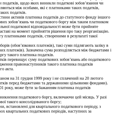
ми податків, щодо яких виникли податкові зобов’язання чи
іляються між особами, які є платниками таких податків,
аких податків.
стини активів платника податків до статутного фонду іншого
ткових зобов’язань чи податкового боргу між таким платником
дільної податкової відповідальності може бути прийняте
заставі на момент прийняття рішення про таку реорганізацію.
у платниками податків, створеними в результаті такої
рів (обов’язкових платежів), такі суми підлягають заліку в
вих платежів). Зазначена сума розподіляється між бюджетами і
гу такого платника податків.
тків перевищує суму податкових зобов’язань або податкового
дження правонаступників такого платника податків
го акта.
аном на 31 грудня 1999 року і не сплачений на 20 лютого
одатків перед бюджетами та державними цільовими фондами).
001 року, може бути за бажанням платника податків
иникнення податкового боргу, включаючи цей місяць. У разі
вої такого консолідованого боргу;
и, встановлені для квартального податкового періоду, з
вох квартальних податкових періодів, наступних за