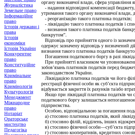
органу виконавчої влади, сфера управління 
Журналістика
- надання відповідної компенсації бюджету, 
Земельне право
утримання такого органу виконавчої влади, 
Інформаційне
- реорганізацію такого платника податків;
право
- ліквідацію такого платника податків і спи
Історія держави і
- визнання такого платника податків банкр
права
банкрутом”.
Історія
Відповідь про прийняття одного із зазначен
економіки
одержує зазначену відповідь у визначений ді
Історія України
визнання такого платника податків банкруто
Конкурентне
Погашення податкового боргу в разі ліквіда
право
При прийнятті власником чи уповноваженим 
Конституційне
зобов’язань платників податків перед бюдже
право
законодавством України.
Кримінальне
Ліквідацією платника податків чи його філії
право
реєстрації фізичної особи як суб’єкта підприє
Кримінологія
відбувається закриття їх рахунків та/або втра
Культурологія
Якщо при ліквідації платника податків чи ск
Менеджмент
податкового боргу залишається непогашеною у
Міжнародне
підприємства.
право
Особою, відповідальною за погашення податк
Нотаріат
а) стосовно платника податків, який ліквіду
Ораторське
б) стосовно філій, відділень, інших відокре
мистецтво
в) стосовно фізичної особи—суб’єкта підпри
Педагогіка
г) стосовно кооперативів, кредитних союзів