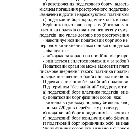
в) розстрочення податкового боргу надається
місяцем погашення розстроченого податковог
Зазначені відсотки нараховуються платником 
г) податковий борг юридичних осіб, визнан
Керівник податкового органу (його заступни
платника податків сплатити невнесену суму 
податків, що уклав договір про розстрочення,
- накопичує новий податковий борг або не с
періодом виникнення такого нового податков
- ліквідується;
- виїжджає за кордон на постійне місце пр
- визнається неплатоспроможним за зобов’я
Податковий орган не може відмовити платни
письмове звернення такого платника податкі
порядок погашення зобов’язань платників п
Підлягає списанню безнадійний податковий б
Під терміном “безнадійний” слід розуміти:
а) податковий борг платника податків, визн
б) податковий борг фізичної особи, яка:
- визнана в судовому порядку безвісно відсу
- понад 720 днів перебуває у розшуку;
в) податковий борг юридичних і фізичних ос
г) податковий борг юридичних або фізичних
ґ) податковий борг юридичних осіб, визнан
Якщо фізичну особу, яку визнано в судовому