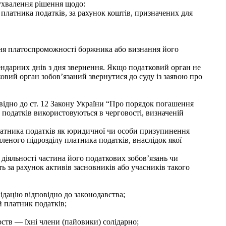
 ухвалення рішення щодо:
платника податків, за рахунок коштів, призначених для
ння платоспроможності боржника або визнання його
ендарних днів з дня звернення. Якщо податковий орган не
овий орган зобов’язаний звернутися до суду із заявою про
ідно до ст. 12 Закону України “Про порядок погашення
податків використовуються в черговості, визначеній
 платника податків як юридичної чи особи призупинення
емленого підрозділу платника податків, внаслідок якої
 діяльності частина його податкових зобов’язань чи
ь за рахунок активів засновників або учасників такого
ідацію відповідно до законодавства;
й платник податків;
ств — їхні члени (пайовики) солідарно;