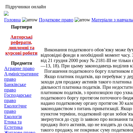
Підручники онлайн
Головна
Податкове право
Матеріали з навчал
Партнери
Авторські
реферати,
дипломні та
Виконання податкового обов’язку може бути 
курсові роботи
відповідні фонди в необхідний момент часу
від 21 грудня 2000 року № 2181-ІІІ не тільки
Предмети
—13, 18). При цьому законодавець виділив кі
Аграрне право
Погашення податкового боргу платником под
Адміністративне
Якщо платник податків, що перебуває у держ
право
заходи для продажу активів такого платника
Банківське
діяльності платника податків. При недостат
право
платником податків, з пропозицією про ухва
Господарське
податкового боргу протягом поточного бюдж
право
надано податковому органу протягом 30 кален
Екологічне
законодавством з питань приватизації. Якщо
право
пунктом терміни, податковий орган зобов’яза
Екологія
звернутися до суду із заявою про визнання 
Етика та
продажу його активів, що не входять до скла
Естетика
такого продажу, не покриває суму податковог
Житлове право