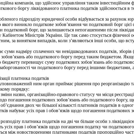
иційна компанія, що здійснює управління таким інвестиційним 
ового боргу ліквідованого платника податків здійснюється в те
собленого підрозділу юридичної особи відбувається за рахунок юр
 якого виникло податкове зобов’язання чи податковий борг цієї ф
 податковий борг, що залишаються непогашеними після ліквідац
 Кабінетом Міністрів України. Це так само стосується фізичної
тним, за винятком випадків, коли з’являються інші особи, що вс
 суми надміру сплачених чи невідшкодованих податків, зборів (
х зобов’язань або податкового боргу перед таким бюджетом. Якщ
ого бюджету перевищує суму податкових зобов’язань або податко
заборгованості чи податкового боргу перед іншими бюджетами, а
ації платника податків
уповноважений ним орган приймає рішення про реорганізацію так
акому порядку:
міни назви, організаційно-правового статусу чи місця реєстраці
 щодо погашення податкових зобов’язань або податкового боргу, щ
б’єднання двох чи більшої кількості платників податків в одног
ків набуває усіх прав і обов’язків щодо погашення податкових з
озподілу платника податків на дві чи більше особи з ліквідацією
ть усіх прав і обов’язків щодо погашення податку чи податкового 
ься між новоствореними платниками податків пропорційно частк