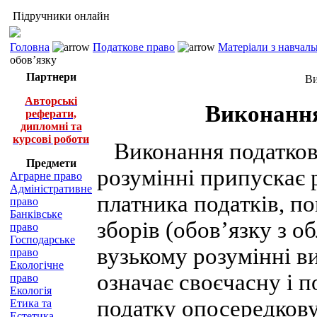
Підручники онлайн
Головна
Податкове право
Матеріали з навчал
обов’язку
Партнери
Ви
Авторські
Виконання
реферати,
дипломні та
курсові роботи
Виконання податково
Предмети
розумінні припускає р
Аграрне право
Адміністративне
платника податків, по
право
Банківське
зборів (обов’язку з обл
право
Господарське
вузькому розумінні в
право
Екологічне
означає своєчасну і п
право
Екологія
податку опосередковує
Етика та
Естетика