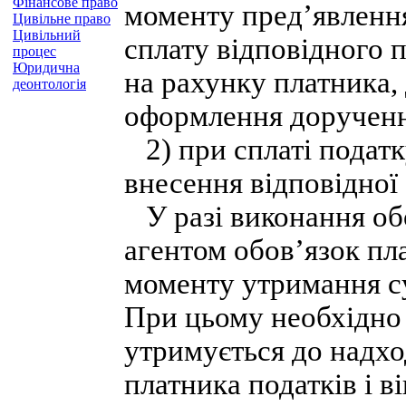
Фінансове право
моменту пред’явлення
Цивільне право
Цивільний
сплату відповідного 
процес
Юридична
на рахунку платника, 
деонтологія
оформлення доручен
2) при сплаті подат
внесення відповідної 
У разі виконання обо
агентом обов’язок пл
моменту утримання с
При цьому необхідно 
утримується до надх
платника податків і 