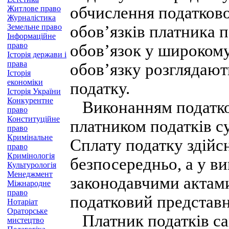
обчислення податково
Житлове право
Журналістика
Земельне право
обов’язків платника 
Інформаційне
право
обов’язок у широкому
Історія держави і
права
обов’язку розглядают
Історія
економіки
податку.
Історія України
Конкурентне
Виконанням податков
право
Конституційне
платником податків с
право
Кримінальне
Сплату податку здійс
право
Кримінологія
безпосередньо, а у в
Культурологія
Менеджмент
законодавчими актами
Міжнародне
право
податковий представн
Нотаріат
Ораторське
Платник податків са
мистецтво