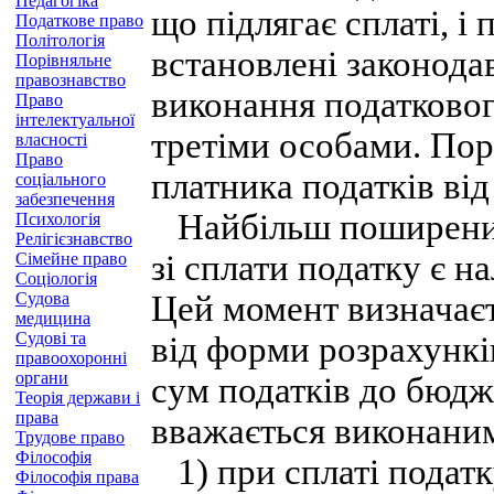
Педагогіка
що підлягає сплаті, і 
Податкове право
Політологія
встановлені законода
Порівняльне
правознавство
виконання податковог
Право
інтелектуальної
третіми особами. Пор
власності
Право
платника податків від
соціального
забезпечення
Найбільш поширеним
Психологія
Релігієзнавство
зі сплати податку є н
Сімейне право
Соціологія
Судова
Цей момент визначає
медицина
Судові та
від форми розрахункі
правоохоронні
органи
сум податків до бюдже
Теорія держави і
права
вважається виконани
Трудове право
Філософія
1) при сплаті податк
Філософія права