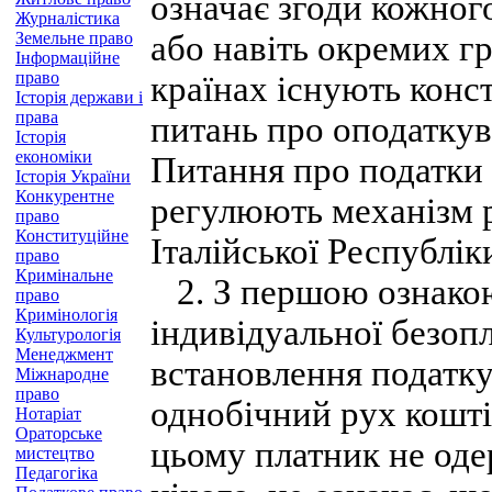
означає згоди кожног
Журналістика
Земельне право
або навіть окремих гр
Інформаційне
право
країнах існують конс
Історія держави і
права
питань про оподатку
Історія
економіки
Питання про податки 
Історія України
Конкурентне
регулюють механізм 
право
Конституційне
Італійської Республіки,
право
Кримінальне
2. З першою ознакою
право
Кримінологія
індивідуальної безоп
Культурологія
Менеджмент
встановлення податку
Міжнародне
право
однобічний рух кошті
Нотаріат
Ораторське
цьому платник не оде
мистецтво
Педагогіка