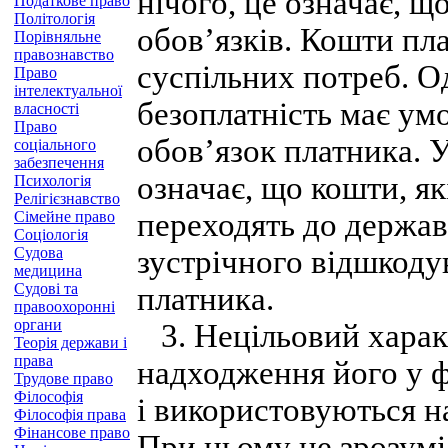
нічого, це означає, щ
Податкове право
Політологія
обов’язків. Кошти пл
Порівняльне
правознавство
суспільних потреб. О
Право
інтелектуальної
безоплатність має ум
власності
Право
обов’язок платника. 
соціального
забезпечення
означає, що кошти, як
Психологія
Релігієзнавство
переходять до держа
Сімейне право
Соціологія
Судова
зустрічного відшкоду
медицина
Судові та
платника.
правоохоронні
органи
3. Нецільовий харак
Теорія держави і
права
надходження його у 
Трудове право
Філософія
і використовуються н
Філософія права
Фінансове право
При цьому не зрозумі