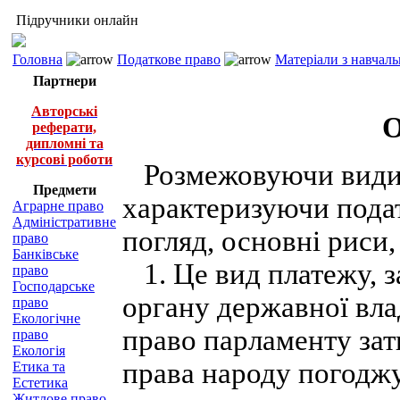
Підручники онлайн
Головна
Податкове право
Матеріали з навчал
Партнери
Авторські
О
реферати,
дипломні та
курсові роботи
Розмежовуючи види 
Предмети
характеризуючи подат
Аграрне право
Адміністративне
погляд, основні риси,
право
Банківське
1. Це вид платежу, з
право
Господарське
органу державної вла
право
Екологічне
право парламенту за
право
Екологія
права народу погоджу
Етика та
Естетика
Житлове право