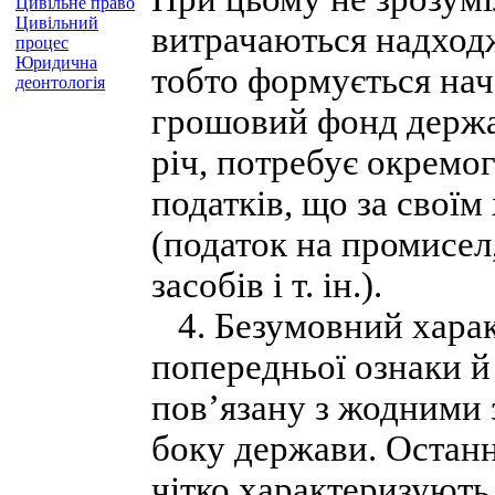
Цивільне право
Цивільний
витрачаються надходж
процес
Юридична
тобто формується нач
деонтологія
грошовий фонд держа
річ, потребує окремо
податків, що за своїм
(податок на промисел
засобів і т. ін.).
4. Безумовний харак
попередньої ознаки й 
пов’язану з жодними 
боку держави. Останн
чітко характеризують 