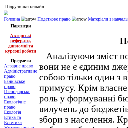
Підручники онлайн
Головна
Податкове право
Матеріали з навчал
Партнери
Авторські
П
реферати,
дипломні та
курсові роботи
Аналізуючи зміст под
Предмети
вони не є єдиним дже
Аграрне право
Адміністративне
собою тільки один з 
право
Банківське
примусу. Крім власне
право
Господарське
роль у формуванні бю
право
Екологічне
вилучень до бюджетів:
право
Екологія
збори з населення. Кр
Етика та
Естетика
Житлове право