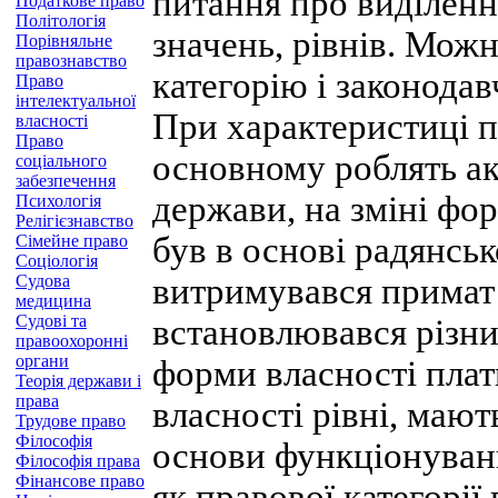
питання про виділенн
Податкове право
Політологія
значень, рівнів. Мож
Порівняльне
правознавство
категорію і законодав
Право
інтелектуальної
При характеристиці по
власності
Право
основному роблять ак
соціального
забезпечення
держави, на зміні фор
Психологія
Релігієзнавство
був в основі радянськ
Сімейне право
Соціологія
Судова
витримувався примат 
медицина
Судові та
встановлювався різни
правоохоронні
органи
форми власності плат
Теорія держави і
права
власності рівні, мают
Трудове право
Філософія
основи функціонуванн
Філософія права
Фінансове право
як правової категорії