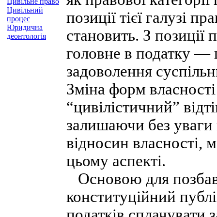
Цивільне право
Цивільний
позиції тієї галузі пр
процес
Юридична
становить. З позиції 
деонтологія
головне в податку — 
задоволення суспільн
Зміна форм власності
“цивілістичний” відтін
залишаючи без уваги
відносин власності, 
цьому аспекті.
Основою для позбавл
конституційний публі
податків сплачувати 