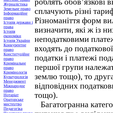
роблять обов’язкові 
Журналістика
Земельне право
сплачують різні тариф
Інформаційне
право
Різноманіття форм ви
Історія держави і
права
визначити, які ж із н
Історія
економіки
неподатковими плате
Історія України
Конкурентне
входять до податково
право
Конституційне
податки і платежі по
право
Кримінальне
першої групи належат
право
Кримінологія
землю тощо), то друга
Культурологія
Менеджмент
відповідних податков
Міжнародне
право
тощо).
Нотаріат
Ораторське
Багатогранна катего
мистецтво
Педагогіка