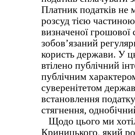
Платник податків не 
розсуд тією частиною
визначеної грошової 
зобов’язаний регуляр
користь держави. У ц
втілено публічний інт
публічним характером
суверенітетом держав
встановлення податку,
стягнення, однобічни
Щодо цього ми хотіли
Криницького, який ро