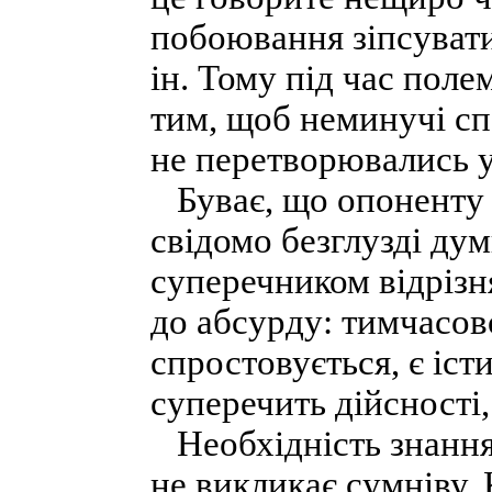
побоювання зіпсувати
ін. Тому під час поле
тим, щоб неминучі с
не перетворювались у
Буває, що опоненту 
свідомо безглузді ду
суперечником відрізн
до абсурду: тимчасово
спростовується, є іст
суперечить дійсності,
Необхідність знання
не викликає сумніву. 