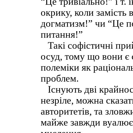
“Це тривіально!” і т. 
окрику, коли замість 
догматизм!” чи “Це п
питання!”
Такі софістичні при
осуд, тому що вони є
полеміки як раціонал
проблем.
Існують дві крайност
незріле, можна сказа
авторитетів, та злов
майже завжди вуалює 