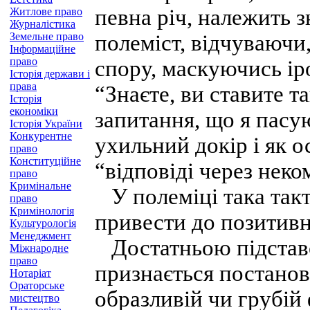
певна річ, належить з
Житлове право
Журналістика
Земельне право
полеміст, відчуваючи,
Інформаційне
право
спору, маскуючись ір
Історія держави і
права
“Знаєте, ви ставите та
Історія
економіки
запитання, що я пасу
Історія України
Конкурентне
ухильний докір і як о
право
Конституційне
“відповіді через неко
право
Кримінальне
У полеміці така такт
право
Кримінологія
привести до позитивн
Культурологія
Менеджмент
Достатньою підставою
Міжнародне
право
признається постанов
Нотаріат
Ораторське
образливій чи грубій
мистецтво