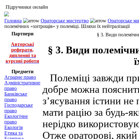
Підручники онлайн
Головна
Ораторське мистецтво
Ораторське ми
полемічних «хитрощів» у полеміці. Шляхи їх нейтралізації
Партнери
§ 3. Види полемічни
Авторські
§ 3. Види полемічн
реферати,
дипломні та
ї
курсові роботи
Предмети
Полеміці завжди при
Аграрне право
Адміністративне
добре можна пояснити
право
Банківське
з’ясування істини не
право
Господарське
мати рацію за будь-я
право
Екологічне
нерідко використовую
право
Екологія
Отже ораторові, який 
Етика та
Естетика