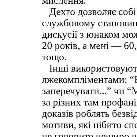
мислення.
Дехто дозволяє собі в
службовому становищі
дискусії з юнаком мож
20 років, а мені — 60
тощо.
Інші використовуют
лжекомпліментами: “В
заперечувати...” чи 
за різних там профані
доказів роблять безві
мотиви, які нібито с
це говорите нещиро чи