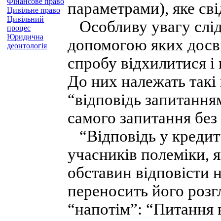
Фінансове право
параметрами), яке св
Цивільне право
Цивільний
Особливу увагу слід 
процес
Юридична
допомогою яких досві
деонтологія
спробу відхилитися і 
До них належать такі 
“відповідь запитання
самого запитання без р
“Відповідь у кредит”
учасників полеміки, 
обставин відповісти 
переносить його розг
“напотім”: “Питання н