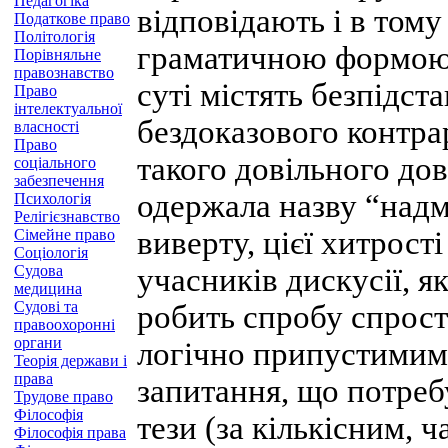
Педагогіка
відповідають і в тому
Податкове право
Політологія
граматичною формою 
Порівняльне
правознавство
суті містять безпідст
Право
інтелектуальної
бездоказового контра
власності
Право
такого довільного дов
соціального
забезпечення
одержала назву “надм
Психологія
Релігієзнавство
виверту, цієї хитрості
Сімейне право
Соціологія
Судова
учасників дискусії, я
медицина
Судові та
робить спробу спрост
правоохоронні
органи
логічно припустимим
Теорія держави і
права
запитання, що потреб
Трудове право
Філософія
тези (за кількісним,
Філософія права