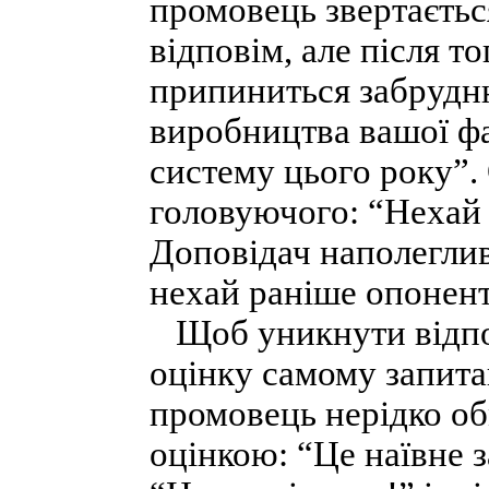
промовець звертаєтьс
відповім, але після то
припиниться забрудн
виробництва вашої ф
систему цього року”.
головуючого: “Нехай 
Доповідач наполеглив
нехай раніше опонент 
Щоб уникнути відпов
оцінку самому запита
промовець нерідко об
оцінкою: “Це наївне 