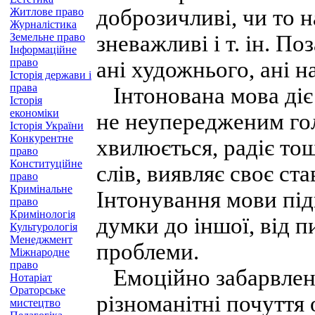
доброзичливі, чи то на
Житлове право
Журналістика
Земельне право
зневажливі і т. ін. П
Інформаційне
право
ані художнього, ані н
Історія держави і
права
Інтонована мова діє
Історія
економіки
не неупередженим голо
Історія України
Конкурентне
хвилюється, радіє то
право
Конституційне
слів, виявляє своє ст
право
Кримінальне
Інтонування мови під
право
Кримінологія
думки до іншої, від п
Культурологія
Менеджмент
проблеми.
Міжнародне
право
Емоційно забарвлені
Нотаріат
Ораторське
різноманітні почуття 
мистецтво