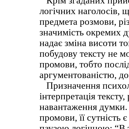
Крім згаданих прийом
логічних наголосів, 
предмета розмови, різ
значимість окремих д
надає зміна висоти то
побудову тексту не м
промови, тобто послі
аргументованістю, до
Призначення психоло
інтерпретація тексту,
навантаження думки. 
промови, її сутність 
паузою логічною: “В т