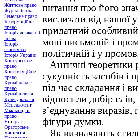
питання про його зна
Житлове право
Журналістика
Земельне право
вислизати від нашої 
Інформаційне
право
придатний особливий с
Історія держави і
права
мові письмовій і пром
Історія
економіки
політичній і у промов
Історія України
Конкурентне
Античні теоретики р
право
Конституційне
сукупність засобів і 
право
Кримінальне
під час складання і 
право
Кримінологія
відносили добір слів, 
Культурологія
Менеджмент
з’єднування виразів, 
Міжнародне
право
фігури думки.
Нотаріат
Ораторське
Як визначають стиль
мистецтво