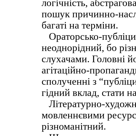
логічність, абстрагова
пошук причинно-наслі
багаті на терміни.
Ораторсько-публіци
неоднорідний, бо різн
слухачами. Головні й
агітаційно-пропаганд
сполученні з “публіц
гідний вклад, стати н
Літературно-художні
мовленнєвими ресурс
різноманітний.