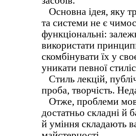
засобів.
Основна ідея, яку тр
та системи не є чимо
функціональні: залеж
використати принципи
скомбінувати їх у сво
уникати певної стилі
Стиль лекцій, публі
проба, творчість. Не
Отже, проблеми мови
достатньо складні й б
й уміння складають в
майстерності.