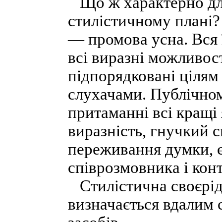
Що ж характерно для
стилістичному плані?
— промова усна. Вся ї
всі виразні можливос
підпорядковані цілям
слухачами. Публічно
притаманні всі кращі 
виразність, гнучкий 
переживання думки, єд
співрозмовника і конт
Стилістична своєрід
визначається вдалим