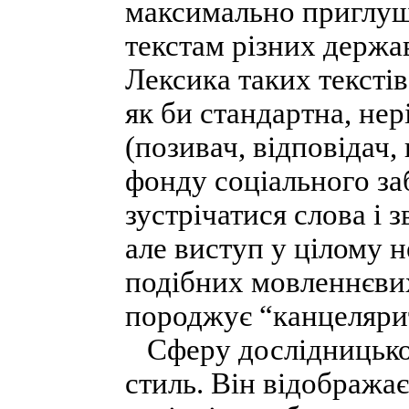
максимально приглуш
текстам різних держав
Лексика таких тексті
як би стандартна, нер
(позивач, відповідач,
фонду соціального заб
зустрічатися слова і 
але виступ у цілому 
подібних мовленнєви
породжує “канцеляри
Сферу дослідницької
стиль. Він відобража