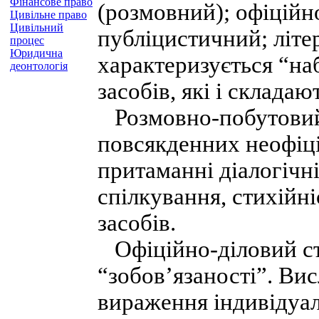
Фінансове право
(розмовний); офіційн
Цивільне право
Цивільний
публіцистичний; літе
процес
Юридична
характеризується “н
деонтологія
засобів, які і складаю
Розмовно-побутовий 
повсякденних неофіц
притаманні діалогічні
спілкування, стихійн
засобів.
Офіційно-діловий ст
“зобов’язаності”. Ви
вираження індивідуа