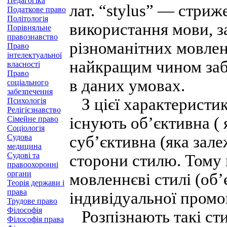
Педагогіка
лат. “stylus” — стриж
Податкове право
Політологія
використання мови, з
Порівняльне
правознавство
різноманітних мовленн
Право
інтелектуальної
найкращим чином заб
власності
Право
в даних умовах.
соціального
забезпечення
З цієї характеристи
Психологія
Релігієзнавство
існують об’єктивна ( 
Сімейне право
Соціологія
Судова
суб’єктивна (яка зале
медицина
Судові та
сторони стилю. Тому
правоохоронні
органи
мовленнєві стилі (об’
Теорія держави і
права
індивідуальної промо
Трудове право
Філософія
Розпізнають такі ст
Філософія права