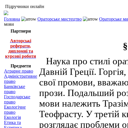
Підручники онлайн
Головна
Ораторське мистецтво
Ораторське ми
мови
Партнери
Авторські
§
реферати,
дипломні та
курсові роботи
Наука про стилі ора
Предмети
Давній Греції. Горгі
Аграрне право
Адміністративне
свої промови, вважаю
право
Банківське
прози. Подальший роз
право
Господарське
мови належить Тразім
право
Екологічне
Теофрасту. У третій 
право
Екологія
розглядає проблеми о
Етика та
Естетика