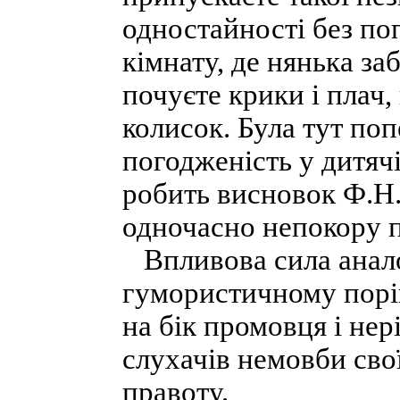
одностайності без поп
кімнату, де нянька за
почуєте крики і плач,
колисок. Була тут по
погодженість у дитячі
робить висновок Ф.Н
одночасно непокору п
Впливова сила аналог
гумористичному порі
на бік промовця і не
слухачів немовби сво
правоту.