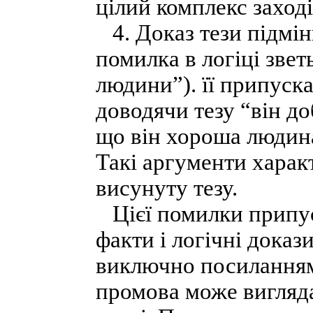
цілий комплекс заході
4. Доказ тези підмін
помилка в логіці зве
людини”). її припуска
доводячи тезу “він до
що він хороша людина
Такі аргументи харак
висунуту тезу.
Цієї помилки припуск
факти і логічні дока
виключно посиланнями
промова може вигляда