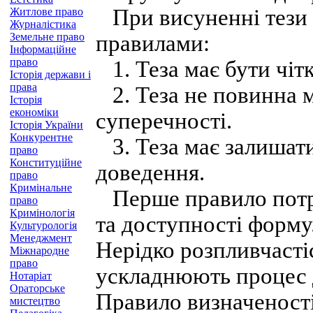
При висуненні тези 
Житлове право
Журналістика
Земельне право
правилами:
Інформаційне
право
1. Теза має бути чіт
Історія держави і
права
2. Теза не повинна мі
Історія
економіки
суперечності.
Історія України
Конкурентне
3. Теза має залишат
право
Конституційне
доведення.
право
Кримінальне
Перше правило потре
право
Кримінологія
та доступності форму
Культурологія
Менеджмент
Нерідко розпливчастіс
Міжнародне
право
ускладнюють процес д
Нотаріат
Ораторське
Правило визначеності
мистецтво