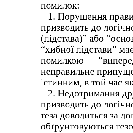
помилок:
1. Порушення правил
призводить до логічн
(підстава)” або “осн
“хибної підстави” ма
помилкою — “виперед
неправильне припущен
істинним, в той час я
2. Недотримання дру
призводить до логічн
теза доводиться за д
обґрунтовуються тезо