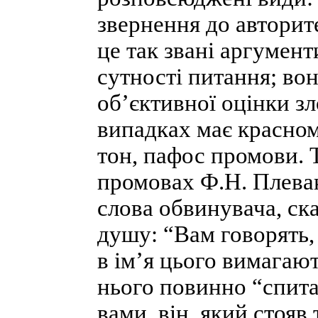
звернення до авторите
це так звані аргументи
сутності питання; во
об’єктивної оцінки з
випадках має красном
тон, пафос промови. 
промовах Ф.Н. Плевак
слова обвинувача, ска
душу: “Вам говорять, 
в ім’я цього вимагаю
нього повинно “спитат
вами, він, який стояв