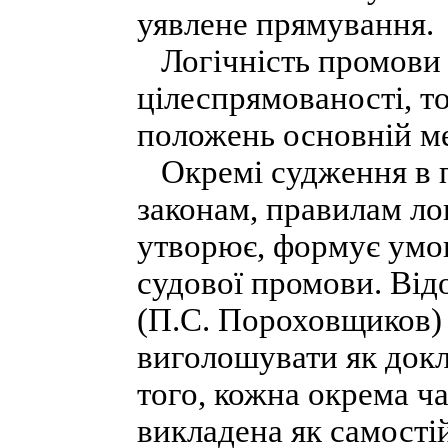
уявлене прямування.
Логічність промови 
цілеспрямованості, т
положень основній ме
Окремі судження в п
законам, правилам ло
утворює, формує умов
судової промови. Від
(П.С. Пороховщиков) 
виголошувати як докл
того, кожна окрема ч
викладена як самостій