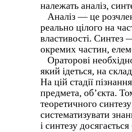
належать аналіз, синте
Аналіз — це розчлен
реально цілого на ча
властивості. Синтез 
окремих частин, елеме
Ораторові необхідно 
який ідеться, на скла
На цій стадії пізнанн
предмета, об’єкта. То
теоретичного синтезу 
систематизувати знан
і синтезу досягаєтьс