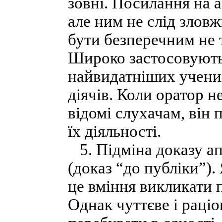
зовні. Посилання на 
але ним не слід злов
бути безперечним не т
Широко застосовують
найвидатніших учених
діячів. Коли оратор н
відомі слухачам, він
їх діяльності.
5. Підміна доказу ап
(доказ “до публіки”)
це вміння викликати п
Однак чуттєве і раціо