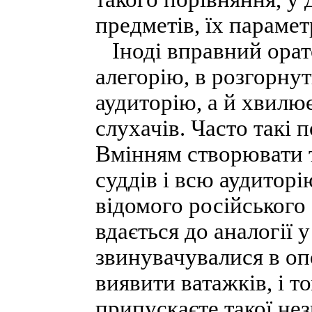
предметів, їх парамет
Іноді вправний орат
алегорію, в розгорнут
аудиторію, а й хвилює
слухачів. Часто такі 
Вмінням створювати т
суддів і всю аудиторі
відомого російського
вдається до аналогії 
звинувачувалися в оп
виявити ватажків, і т
припускаєте такої нез