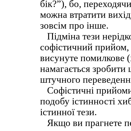
бік?”), бо, переходяч
можна втратити вихід
зовсім про інше.
Підміна тези нерідк
софістичний прийом, 
висунуте помилкове (
намагається зробити 
штучного переведення
Софістичні прийоми 
подобу істинності хиб
істинної тези.
Якщо ви прагнете пе