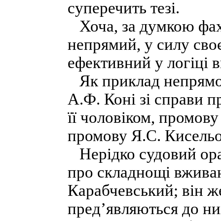
суперечить тезі.
Хоча, за думкою фахі
непрямий, у силу сво
ефективний у логіці 
Як приклад непрямог
А.Ф. Коні зі справи 
її чоловіком, промову
промову Я.С. Кисельо
Нерідко судовий ора
про складнощі вжива
Карабчевський; він ж
пред’являються до них