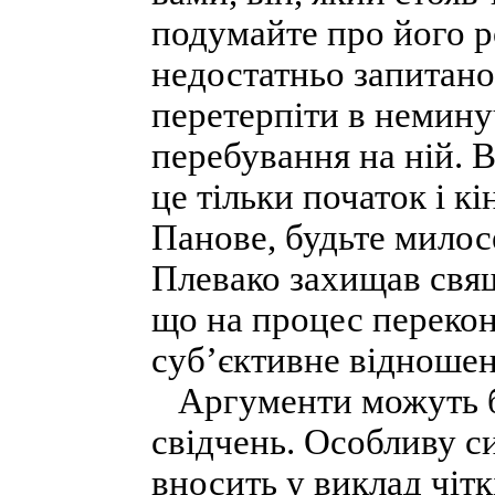
подумайте про його р
недостатньо запитано
перетерпіти в неминуч
перебування на ній. В
це тільки початок і к
Панове, будьте милосе
Плевако захищав свя
що на процес переко
суб’єктивне відношен
Аргументи можуть бу
свідчень. Особливу с
вносить у виклад чітк