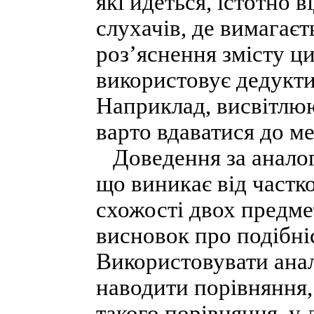
які йдеться, істотно 
слухачів, де вимагає
роз’яснення змісту ц
використовує дедукти
Наприклад, висвітлю
варто вдаватися до ме
Доведення за аналог
що виникає від частко
схожості двох предме
висновок про подібні
Використовувати ана
наводити порівняння,
такого порівняння, у 