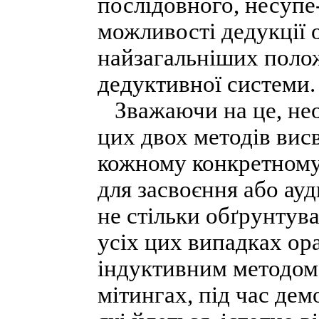
послідовного, несупе
можливості дедукції
найзагальніших полож
дедуктивної системи.
Зважаючи на це, необ
цих двох методів вис
кожному конкретному
для засвоєння або ауд
не стільки обґрунтува
усіх цих випадках ора
індуктивним методом 
мітингах, під час дем