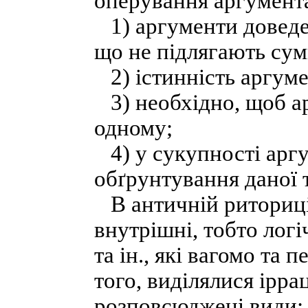
оперування аргумента
1) аргументи доведе
що не підлягають сум
2) істинність аргуме
3) необхідно, щоб а
одному;
4) у сукупності аргу
обґрунтування даної 
В античній риториці
внутрішні, тобто логі
та ін., які вагомо та 
того, виділялися ірра
розповсюджені види: 