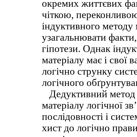
окремих життєвих фак
чіткою, переконливою
індуктивного методу 
узагальнювати факти,
гіпотези. Однак інду
матеріалу має і свої 
логічно струнку сист
логічного обґрунтува
Дедуктивний метод 
матеріалу логічної зв
послідовності і сист
хист до логічно прав