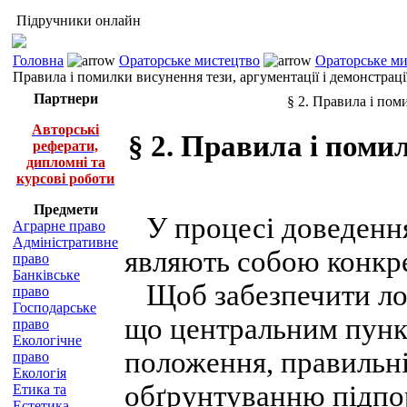
Підручники онлайн
Головна
Ораторське мистецтво
Ораторське ми
Правила і помилки висунення тези, аргументації і демонстраці
Партнери
§ 2. Правила і пом
Авторські
§ 2. Правила і поми
реферати,
дипломні та
курсові роботи
Предмети
У процесі доведення 
Аграрне право
Адміністративне
являють собою конкре
право
Банківське
Щоб забезпечити логі
право
Господарське
що центральним пунк
право
Екологічне
положення, правильні
право
Екологія
обґрунтуванню підпо
Етика та
Естетика