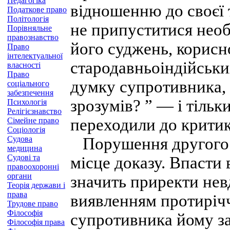
Педагогіка
відношенню до своєї 
Податкове право
Політологія
не припуститися необ
Порівняльне
правознавство
його суджень, корисн
Право
інтелектуальної
стародавньоіндійськи
власності
Право
думку супротивника, 
соціального
забезпечення
зрозумів? ” — і тільк
Психологія
Релігієзнавство
переходили до критик
Сімейне право
Соціологія
Судова
Порушення другого 
медицина
Судові та
місце доказу. Впасти
правоохоронні
органи
значить приректи невд
Теорія держави і
права
виявленням протирічч
Трудове право
Філософія
супротивника йому за
Філософія права