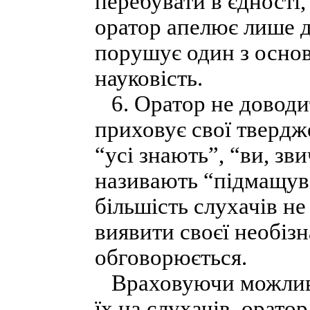
перебувати в єдності,
оратор апелює лише д
порушує один з осно
науковість.
6. Оратор не доводит
приховує свої твердж
“усі знають”, “ви, зв
називають “підмащува
більшість слухачів н
виявити своєї необізн
обговорюється.
Враховуючи можливі 
їх на слухачів, орато