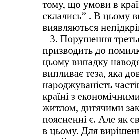
тому, що умови в краї
склались” . В цьому в
виявляються непідкрі
3. Порушення третьо
призводить до помилк
цьому випадку наводя
випливає теза, яка д
народжуваність часті
країні з економічним
житлом, дитячими зак
поясненні є. Але як с
в цьому. Для вирішен