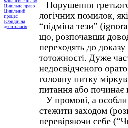
Фінансове право
Порушення третього 
Цивільне право
Цивільний
логічних помилок, які
процес
Юридична
“підміна тези” (ignora
деонтологія
що, розпочавши довод
переходять до доказу
тотожності. Дуже час
недосвідченого орато
головну нитку міркув
питання або починає 
У промові, а особлив
стежити заходом (роз
перевіряючи себе (“Чи