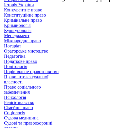
Історія України
Конкурентне право
Конституційне право
Кримінальне право
Кримінологія
Культурологія
Менеджмент
Міжнародне право
Нотаріат
Ораторське мистецтво
Педагогіка
Податкове право
Політологія
Порівняльне правознавство
Право інтелектуальної
власності
Право соціального
забезпечення
Психологія
Релігієзнавство
Сімейне право
Соціологія
Судова медицина
Судові та правоохоронні