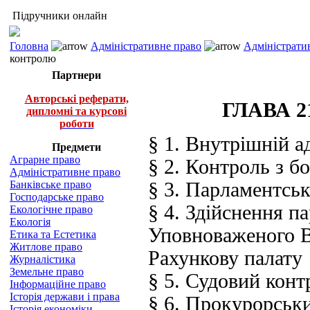
Підручники онлайн
Головна
Адміністративне право
Адміністратив
контролю
Партнери
Авторські реферати,
ГЛАВА 21
дипломні та курсові
роботи
§ 1. Внутрішній а
Предмети
Аграрне право
§ 2. Контроль з б
Адміністративне право
Банківське право
§ 3. Парламентсь
Господарське право
§ 4. Здійснення п
Екологічне право
Екологія
Уповноваженого В
Етика та Естетика
Житлове право
Рахункову палату
Журналістика
Земельне право
§ 5. Судовий конт
Інформаційне право
Історія держави і права
§ 6. Прокурорськ
Історія економіки