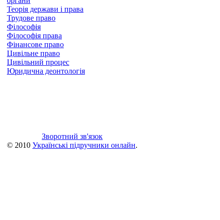
органи
Теорія держави і права
Трудове право
Філософія
Філософія права
Фінансове право
Цивільне право
Цивільний процес
Юридична деонтологія
Зворотний зв'язок
© 2010
Українські підручники онлайн
.