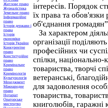
інтересів. Порядок с
Житлове право
Журналістика
Земельне право
їх права та обов'язк
Інформаційне
право
об'єднання громадян”
Історія держави і
права
За характером діяльн
Історія
економіки
організації поділяють
Історія України
Конкурентне
професійних чи суспі
право
Конституційне
спілки, національно-к
право
Кримінальне
товариства, творчі спі
право
Кримінологія
ветеранські, благодійн
Культурологія
Менеджмент
для задоволення осо
Міжнародне
право
товариства, товариств
Нотаріат
Ораторське
книголюбів, гаражні 
мистецтво