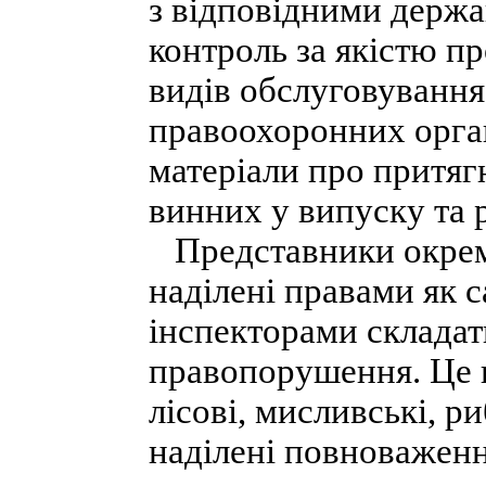
з відповідними держ
контроль за якістю пр
видів обслуговування
правоохоронних орган
матеріали про притягн
винних у випуску та р
Представники окреми
наділені правами як с
інспекторами складат
правопорушення. Це 
лісові, мисливські, р
наділені повноважен