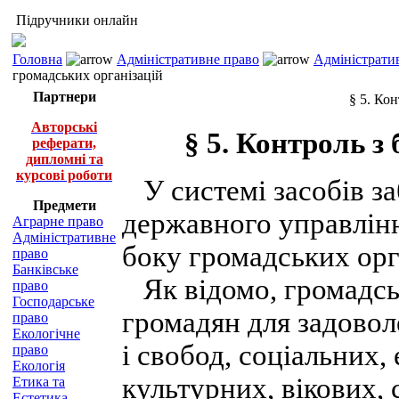
Підручники онлайн
Головна
Адміністративне право
Адміністратив
громадських організацій
Партнери
§ 5. Ко
Авторські
§ 5. Контроль з
реферати,
дипломні та
курсові роботи
У системі засобів за
Предмети
державного управлінн
Аграрне право
Адміністративне
боку громадських орг
право
Банківське
Як відомо, громадськ
право
Господарське
громадян для задовол
право
Екологічне
і свобод, соціальних,
право
Екологія
культурних, вікових,
Етика та
Естетика