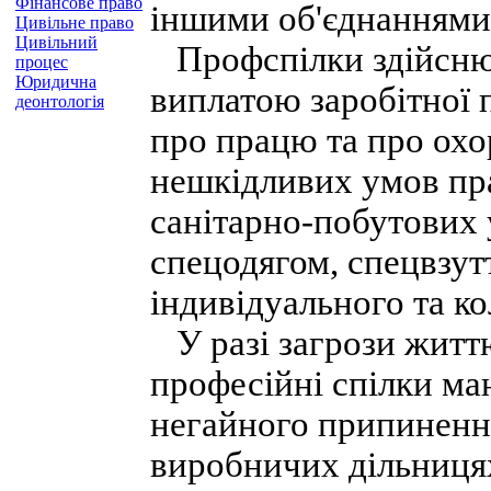
Фінансове право
іншими об'єднаннями
Цивільне право
Цивільний
Профспілки здійснюю
процес
Юридична
виплатою заробітної 
деонтологія
про працю та про охо
нешкідливих умов пр
санітарно-побутових 
спецодягом, спецвзут
індивідуального та ко
У разі загрози життю
професійні спілки ма
негайного припинення
виробничих дільницях