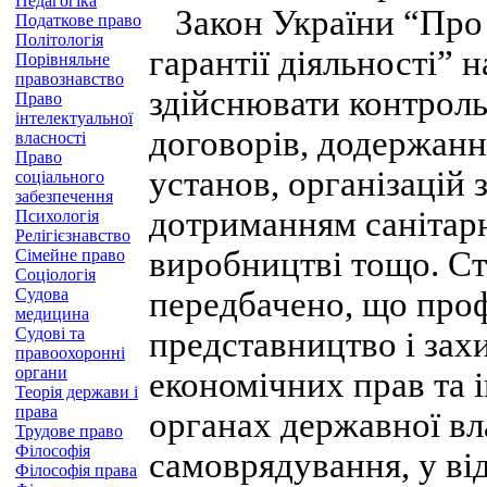
Педагогіка
Закон України “Про п
Податкове право
Політологія
гарантії діяльності” 
Порівняльне
правознавство
здійснювати контроль
Право
інтелектуальної
договорів, додержанн
власності
Право
установ, організацій 
соціального
забезпечення
дотриманням санітарн
Психологія
Релігієзнавство
виробництві тощо. Ст
Сімейне право
Соціологія
Судова
передбачено, що проф
медицина
Судові та
представництво і захи
правоохоронні
органи
економічних прав та і
Теорія держави і
права
органах державної вл
Трудове право
Філософія
самоврядування, у ві
Філософія права