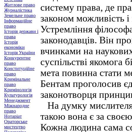
систему права, де пра
Житлове право
Журналістика
Земельне право
законом можливість і 
Інформаційне
право
Устремління філософа
Історія держави і
права
законодавців. Він пр
Історія
економіки
вчинками на наукових
Історія України
Конкурентне
суспільстві якомога 
право
Конституційне
мета повинна стати м
право
Кримінальне
Бентам проголосив є
право
Кримінологія
законотворця принцип
Культурологія
Менеджмент
На думку мислителя,
Міжнародне
право
такою вона є за своє
Нотаріат
Ораторське
Кожна людина сама со
мистецтво