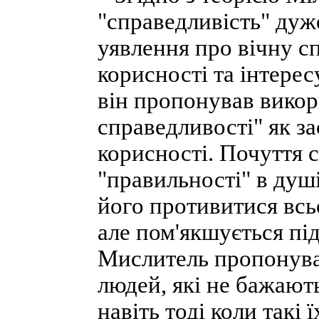
"справедливість" дуж
уявлення про вічну с
корисності та інтере
він пропонував викор
справедливості" як з
корисності. Почуття 
"правильності" в душі
його противитися вс
але пом'якшується пі
Мислитель пропонува
людей, які не бажають
навіть тоді коли такі 