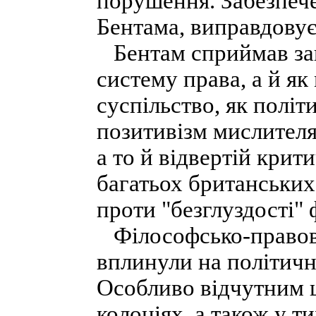
порушення. Забезпече
Бентама, виправдовує
Бентам сприймав зак
систему права, а й як
суспільство, як полі
позитивізм мислителя
а то й відвертій крит
багатьох британських 
проти "безглуздості"
Філософсько-правові
вплинули на політичн
Особливо відчутним це
колоніях, а також у ти