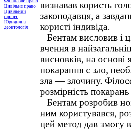
Фінансове право
визнавав користь гол
Цивільне право
Цивільний
законодавця, а завда
процес
Юридична
користі індивіда.
деонтологія
Бентам висловив і цік
вчення в найзагальні
висновків, на основі
покарання є зло, нео
зла — злочину. Філос
розмірність покарань 
Бентам розробив нов
ним користувався, ро
цей метод дав змогу 