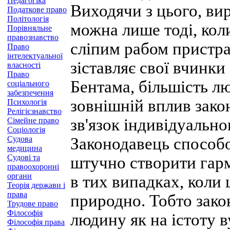
Педагогіка
Виходячи з цього, ви
Податкове право
Політологія
можна лише тоді, кол
Порівняльне
правознавство
сліпим рабом пристрас
Право
інтелектуальної
зіставляє свої вчинки
власності
Право
Бентама, більшість лю
соціального
забезпечення
зовнішній вплив зако
Психологія
Релігієзнавство
зв'язок індивідуально
Сімейне право
Соціологія
Судова
Законодавець способ
медицина
Судові та
штучно створити гарм
правоохоронні
органи
в тих випадках, коли
Теорія держави і
права
природно. Тобто зако
Трудове право
Філософія
людину як на істоту 
Філософія права