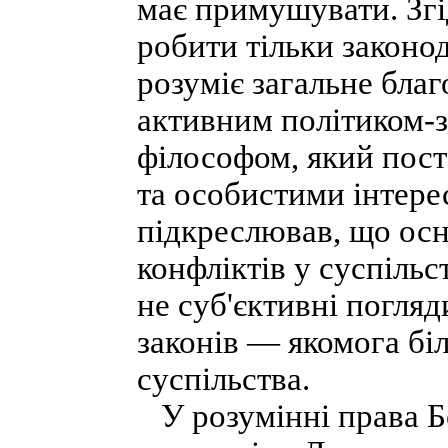
має примушувати. Згі
робити тільки законо
розуміє загальне бла
активним політиком-з
філософом, який пост
та особистими інтере
підкреслював, що ос
конфліктів у суспільс
не суб'єктивні погляд
законів — якомога бі
суспільства.
У розумінні права 