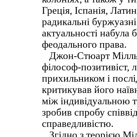
Греція, Іспанія, Лати
радикальні буржуазні
актуальності набула 
феодального права.
Джон-Стюарт Мілль 
філософ-позитивіст, ло
прихильником і послі
критикував його наївн
між індивідуальною т
зробив спробу співвід
справедливістю.
Згідно з теорією Міл