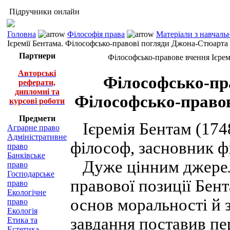
Підручники онлайн
Головна
Філософія права
Матеріали з навчаль
Ієремії Бентама. Філософсько-правові погляди Джона-Стюарта
Партнери
Філософсько-правове вчення Ієрем
Авторські
Філософсько-пра
реферати,
дипломні та
Філософсько-право
курсові роботи
Предмети
Ієремія Бентам (174
Аграрне право
Адміністративне
філософ, засновник фі
право
Банківське
Дуже цінним джерело
право
Господарське
правової позиції Бен
право
Екологічне
основ моральності й 
право
Екологія
завдання поставив п
Етика та
Естетика