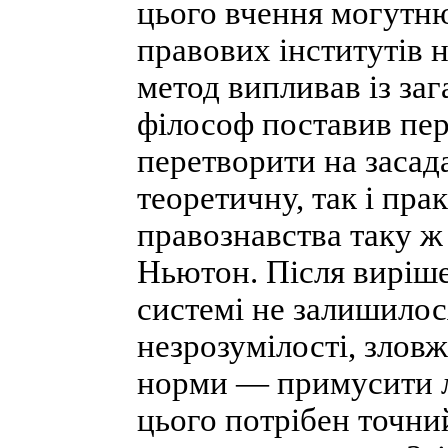
цього вчення могутню
правових інститутів 
метод випливав із заг
філософ поставив пер
перетворити на засад
теоретичну, так і пра
правознавства таку ж 
Ньютон. Після виріше
системі не залишилося
незрозумілості, злов
норми — примусити л
цього потрібен точний