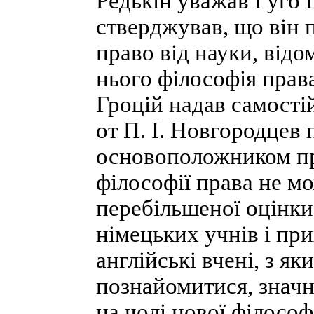
Редькін уважав Гуго Г
стверджував, що він
право від науки, відо
нього філософія прав
Гроцій надав самостій
от П. І. Новгородцев 
основоположником при
філософії права не мо
перебільшеної оцінки
німецьких учнів і при
англійські вчені, з я
познайомитися, знач
на чолі нової філософ