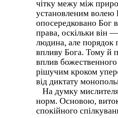
чітку межу між приро
установленим волею 
опосередковано Бог в
права, оскільки він 
людина, але порядок
впливу Бога. Тому й 
вплив божественного 
рішучим кроком упере
від диктату монополь
На думку мислителя,
норм. Основою, виток
спокійного спілкуван