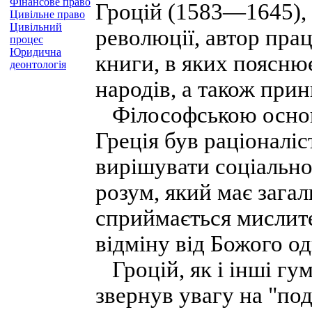
Фінансове право
Гроцій (1583—1645), 
Цивільне право
Цивільний
революції, автор прац
процес
Юридична
книги, в яких поясню
деонтологія
народів, а також при
Філософською осново
Греція був раціоналіс
вирішувати соціально
розум, який має зага
сприймається мислите
відміну від Божого о
Гроцій, як і інші гум
звернув увагу на "под