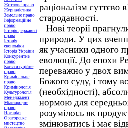
раціоналізм суттєво в
Житлове право
Журналістика
Земельне право
стародавності.
Інформаційне
право
Нові теорії прагнули
Історія держави і
права
природи. У цих вченн
Історія
економіки
як учасники одного 
Історія України
Конкурентне
еволюції. До епохи Р
право
Конституційне
переважно у двох вимі
право
Кримінальне
Божого суду, і тому в
право
Кримінологія
(необхідності), абсол
Культурологія
Менеджмент
нормою для середньов
Міжнародне
право
розумілось як продук
Нотаріат
Ораторське
змінюватись і має від
мистецтво