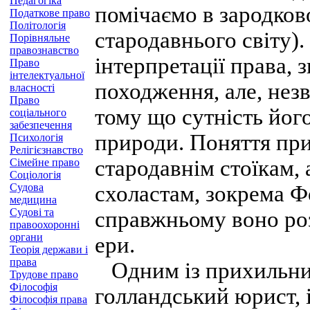
Педагогіка
помічаємо в зародков
Податкове право
Політологія
стародавнього світу).
Порівняльне
правознавство
інтерпретації права, 
Право
інтелектуальної
походження, але, нез
власності
Право
тому що сутність його
соціального
забезпечення
природи. Поняття при
Психологія
Релігієзнавство
стародавнім стоїкам,
Сімейне право
Соціологія
Судова
схоластам, зокрема Ф
медицина
Судові та
справжньому воно ро
правоохоронні
органи
ери.
Теорія держави і
права
Одним із прихильник
Трудове право
Філософія
голландський юрист, і
Філософія права