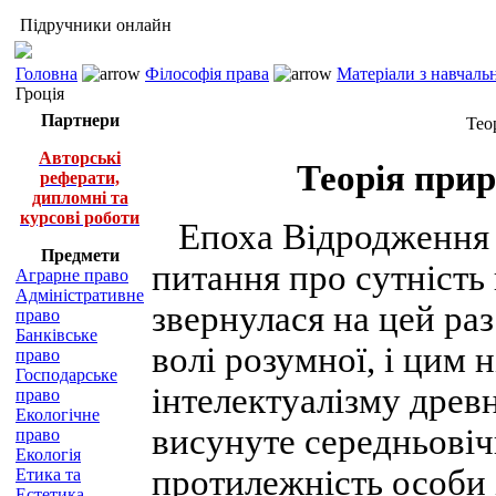
Підручники онлайн
Головна
Філософія права
Матеріали з навчаль
Гроція
Партнери
Тео
Авторські
Теорія прир
реферати,
дипломні та
курсові роботи
Епоха Відродження 
Предмети
питання про сутність
Аграрне право
Адміністративне
звернулася на цей раз
право
Банківське
волі розумної, і цим 
право
Господарське
інтелектуалізму древ
право
Екологічне
висунуте середньові
право
Екологія
протилежність особи і
Етика та
Естетика