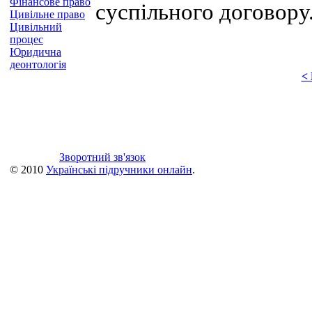
Фінансове право
суспільного договору
Цивільне право
Цивільний
процес
Юридична
деонтологія
<
Зворотний зв'язок
© 2010
Українські підручники онлайн
.