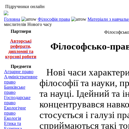
Підручники онлайн
Головна
Філософія права
Матеріали з навчаль
мислителів Нового часу
Партнери
Філософсько
Авторські
Філософсько-прав
реферати,
дипломні та
курсові роботи
Предмети
Нові часи характери
Аграрне право
Адміністративне
філософії та науки, 
право
Банківське
та науці. Ідейний та 
право
Господарське
концентрувався навко
право
Екологічне
стосується і галузі п
право
Екологія
сприймаються такі то
Етика та
Естетика