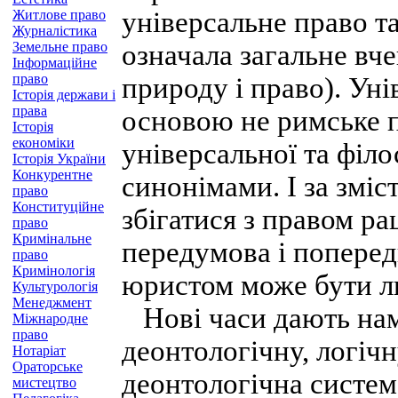
універсальне право та
Житлове право
Журналістика
Земельне право
означала загальне вче
Інформаційне
право
природу і право). Ун
Історія держави і
права
основою не римське п
Історія
економіки
універсальної та філ
Історія України
Конкурентне
синонімами. І за зміс
право
Конституційне
збігатися з правом р
право
Кримінальне
передумова і попере
право
Кримінологія
юристом може бути л
Культурологія
Менеджмент
Нові часи дають нам
Міжнародне
право
деонтологічну, логіч
Нотаріат
Ораторське
деонтологічна систем
мистецтво