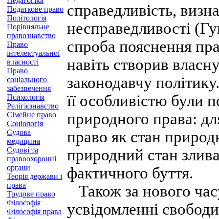
Педагогіка
справедливість, визн
Податкове право
Політологія
несправедливості (Гу
Порівняльне
правознавство
спроба пояснення пра
Право
інтелектуальної
навіть створив власн
власності
Право
законодавчу політику
соціального
забезпечення
її особливістю були 
Психологія
Релігієзнавство
природного права: дл
Сімейне право
Соціологія
Судова
право як стан природн
медицина
Судові та
природний стан злив
правоохоронні
органи
фактичного буття.
Теорія держави і
права
Також за нового часу
Трудове право
Філософія
усвідомленні свободи 
Філософія права