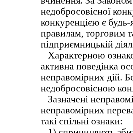
вчинення. За Законом
недобросовісної конк
конкуренцією є будь-я
правилам, торговим т
підприємницькій діял
Характерною ознакою
активна поведінка ос
неправомірних дій. Б
недобросовісною кон
Зазначені неправомір
неправомірних перева
такі спільні ознаки:
1) спричиняють зби