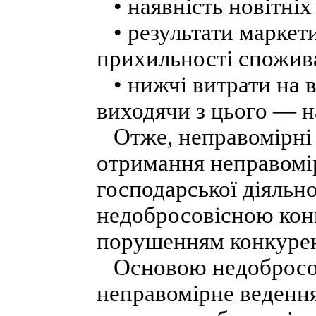
• наявність новітніх
• результати маркет
прихильності спожива
• нижчі витрати на в
виходячи з цього — н
Отже, неправомірні д
отримання неправомі
господарської діяльно
недобросовісною конк
порушенням конкурен
Основою недобросові
неправомірне ведення