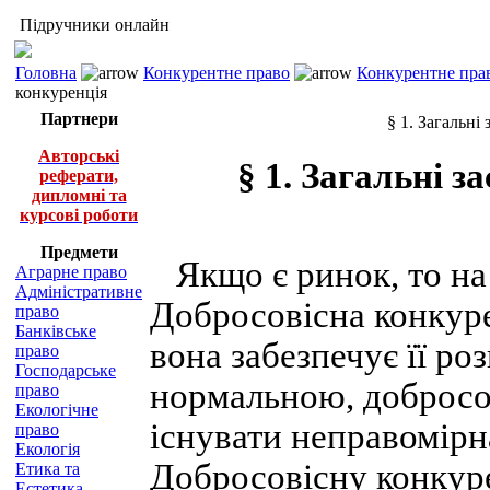
Підручники онлайн
Головна
Конкурентне право
Конкурентне прав
конкуренція
Партнери
§ 1. Загальні
Авторські
§ 1. Загальні з
реферати,
дипломні та
курсові роботи
Предмети
Якщо є ринок, то на 
Аграрне право
Адміністративне
Добросовісна конкуре
право
Банківське
вона забезпечує її ро
право
Господарське
нормальною, добросо
право
Екологічне
існувати неправомірн
право
Екологія
Добросовісну конкур
Етика та
Естетика