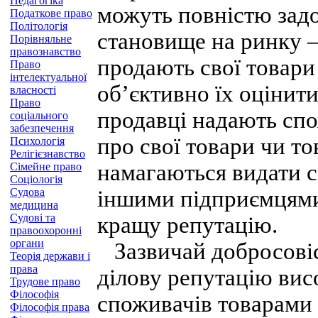
Педагогіка
можуть повністю задо
Податкове право
Політологія
становище на ринку —
Порівняльне
правознавство
продають свої товари
Право
інтелектуальної
об’єктивно їх оцінити
власності
Право
продавці надають сп
соціального
забезпечення
про свої товари чи то
Психологія
Релігієзнавство
намагаються видати с
Сімейне право
Соціологія
Судова
іншими підприємцями 
медицина
Судові та
кращу репутацію.
правоохоронні
органи
Зазвичай добросовіс
Теорія держави і
права
ділову репутацію вис
Трудове право
Філософія
споживачів товарами 
Філософія права