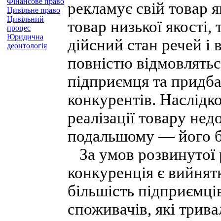
Фінансове право
рекламує свій товар я
Цивільне право
Цивільний
товар низької якості,
процес
Юридична
дійсний стан речей і 
деонтологія
повністю відмовлятьс
підприємця та придба
конкурентів. Наслідк
реалізації товару не
подальшому — його б
За умов розвинутої 
конкуренція є вийнят
більшість підприємці
споживачів, які трив