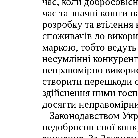
час, коли добросовіс
час та значні кошти на
розробку та втілення
споживачів до викори
маркою, тобто ведуть
несумлінні конкурен
неправомірно викорис
створити перешкоди с
здійснення ними госпо
досягти неправомірних
Законодавством Укра
недобросовісної конку