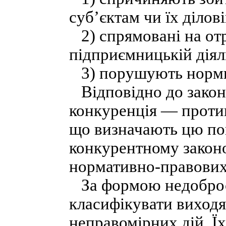
суб’єктам чи їх ділові
2) спрямовані на от
підприємницькій діял
3) порушують норми 
Відповідно до закон
конкуренція — протип
що визначають цю пов
конкурентному законо
нормативно-правових
За формою недоброс
класифікувати виходя
неправомірних дій. Ї