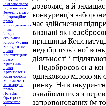
дозволяє, а й захища
Житлове право
Журналістика
Земельне право
конкуренція заборонен
Інформаційне
право
час здійснення підпри
Історія держави і
права
визнані як недобросо
Історія
економіки
принципи Конституці
Історія України
Конкурентне
недобросовісної конк
право
Конституційне
діяльності і підляга
право
Кримінальне
Недобросовісна кон
право
Кримінологія
однаковою мірою як с
Культурологія
Менеджмент
ринку. На конкурент
Міжнародне
право
ознайомитися з перев
Нотаріат
Ораторське
запропонованих їм тов
мистецтво