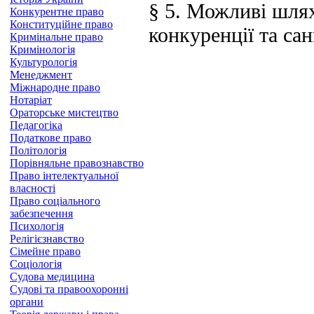
§ 5. Можливі шлях
Конкурентне право
Конституційне право
конкуренції та сан
Кримінальне право
Кримінологія
Культурологія
Менеджмент
Міжнародне право
Нотаріат
Ораторське мистецтво
Педагогіка
Податкове право
Політологія
Порівняльне правознавство
Право інтелектуальної
власності
Право соціального
забезпечення
Психологія
Релігієзнавство
Сімейне право
Соціологія
Судова медицина
Судові та правоохоронні
органи