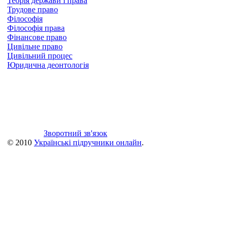
Теорія держави і права
Трудове право
Філософія
Філософія права
Фінансове право
Цивільне право
Цивільний процес
Юридична деонтологія
Зворотний зв'язок
© 2010
Українські підручники онлайн
.