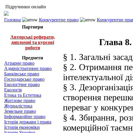
Підручники онлайн
Головна
Конкурентне право
Конкурентне прав
Партнери
Авторські реферати,
Глава 8
дипломні та курсові
роботи
§ 1. Загальні зас
Предмети
Аграрне право
§ 2. Отримання пе
Адміністративне право
Банківське право
інтелектуальної ді
Господарське право
Екологічне право
§ 3. Дезорганізац
Екологія
створення перешк
Етика та Естетика
Житлове право
переваг у конкуре
Журналістика
Земельне право
§ 4. Збирання, ро
Інформаційне право
Історія держави і права
комерційної таємн
Історія економіки
Історія України