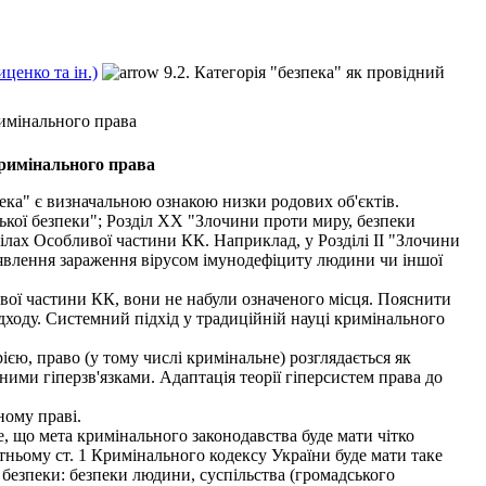
ценко та ін.)
9.2. Категорія "безпека" як провідний
римінального права
кримінального права
ека" є визначальною ознакою низки родових об'єктів.
ької безпеки"; Розділ XX "Злочини проти миру, безпеки
ілах Особливої частини КК. Наприклад, у Розділі II "Злочини
иявлення зараження вірусом імунодефіциту людини чи іншої
ивої частини КК, вони не набули означеного місця. Пояснити
дходу. Системний підхід у традиційній науці кримінального
єю, право (у тому числі кримінальне) розглядається як
ими гіперзв'язками. Адаптація теорії гіперсистем права до
ному праві.
 що мета кримінального законодавства буде мати чітко
ньому ст. 1 Кримінального кодексу України буде мати таке
безпеки: безпеки людини, суспільства (громадського