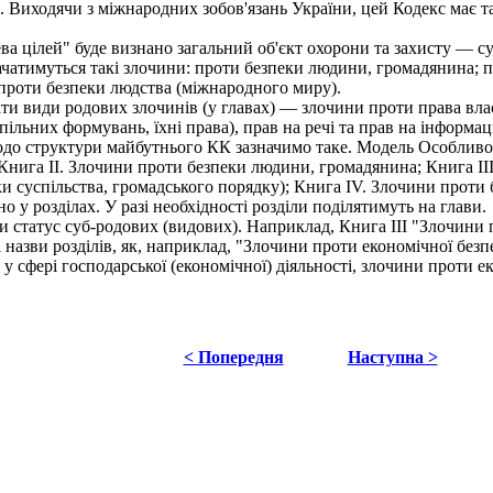
 Виходячи з міжнародних зобов'язань України, цей Кодекс має та
ва цілей" буде визнано загальний об'єкт охорони та захисту — с
чатимуться такі злочини: проти безпеки людини, громадянина; п
проти безпеки людства (міжнародного миру).
 види родових злочинів (у главах) — злочини проти права власн
пільних формувань, їхні права), прав на речі та прав на інформац
о структури майбутнього КК зазначимо таке. Модель Особливої
Книга II. Злочини проти безпеки людини, громадянина; Книга II
 суспільства, громадського порядку); Книга IV. Злочини проти 
 у розділах. У разі необхідності розділи поділятимуть на глави.
и статус суб-родових (видових). Наприклад, Книга III "Злочини 
назви розділів, як, наприклад, "Злочини проти економічної безпе
у сфері господарської (економічної) діяльності, злочини проти е
< Попередня
Наступна >