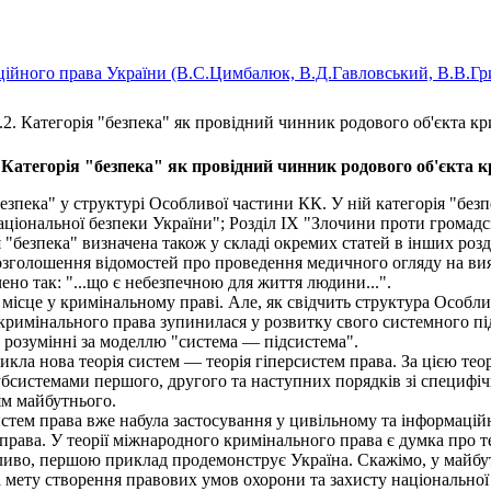
ійного права України (B.C.Цимбалюк, В.Д.Гавловський, В.В.Гри
.2. Категорія "безпека" як провідний чинник родового об'єкта к
. Категорія "безпека" як провідний чинник родового об'єкта 
зпека" у структурі Особливої частини КК. У ній категорія "безп
аціональної безпеки України"; Розділ IX "Злочини проти громадс
"безпека" визначена також у складі окремих статей в інших розд
("Розголошення відомостей про проведення медичного огляду на в
ено так: "...що є небезпечною для життя людини...".
 місце у кримінальному праві. Але, як свідчить структура Особл
 кримінального права зупинилася у розвитку свого системного пі
) розумінні за моделлю "система — підсистема".
а нова теорія систем — теорія гіперсистем права. За цією теорі
убсистемами першого, другого та наступних порядків зі специфічн
ям майбутнього.
стем права вже набула застосування у цивільному та інформацій
ва. У теорії міжнародного кримінального права є думка про те,
ливо, першою приклад продемонструє Україна. Скажімо, у майбут
мету створення правових умов охорони та захисту національної 