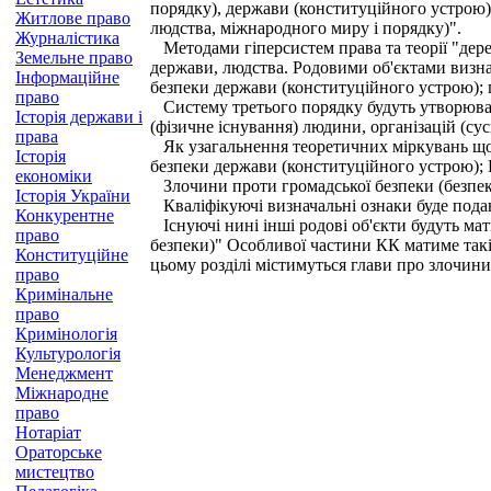
порядку), держави (конституційного устрою).
Житлове право
людства, міжнародного миру і порядку)".
Журналістика
Методами гіперсистем права та теорії "дере
Земельне право
держави, людства. Родовими об'єктами визна
Інформаційне
безпеки держави (конституційного устрою); 
право
Систему третього порядку будуть утворювати
Історія держави і
(фізичне існування) людини, організацій (сус
права
Як узагальнення теоретичних міркувань щод
Історія
безпеки держави (конституційного устрою); 
економіки
Злочини проти громадської безпеки (безпеки
Історія України
Кваліфікуючі визначальні ознаки буде подано
Конкурентне
Існуючі нині інші родові об'єкти будуть мат
право
безпеки)" Особливої частини КК матиме такі 
Конституційне
цьому розділі містимуться глави про злочини 
право
Кримінальне
право
Кримінологія
Культурологія
Менеджмент
Міжнародне
право
Нотаріат
Ораторське
мистецтво