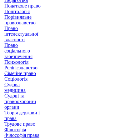
Педагогіка
Податкове право
Політологія
Порівняльне
правознавство
Право
інтелектуальної
власності
Право
соціального
забезпечення
Психологія
Релігієзнавство
Сімейне право
Соціологія
Судова
медицина
Судові та
правоохоронні
органи
Теорія держави і
права
Трудове право
Філософія
Філософія права