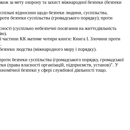
кож за мету охорону та захист міжнародної безпеки (безпеки
успільні відносини щодо безпеки людини, суспільства,
роти безпеки суспільства (громадського порядку); проти
ості (суспільно небезпечні посягання на життєдіяльність
ію).
 частини КК матиме чотири книги: Книга І. Злочини проти
I.
безпеки людства (міжнародного миру і порядку).
проти безпеки суспільства (громадського порядку, громадської
ки (права власності організацій, підприємств, установ)". У
кономічної безпеки у сфері службової діяльності тощо.