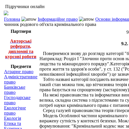
Підручники онлайн
Головна
Інформаційне право
Основи інформац
чинник родового об'єкта кримінального права
Партнери
9
Авторські
9.2
реферати,
дипломні та
Повернемося знову до розгляду категорії "бе
курсові роботи
Наприклад: Розділ І "Злочини проти основ н
людства та міжнародного порядку".Категорія 
Предмети
проти життя та здоров'я особи", у ст. 132 
Аграрне право
невиліковної інфекційної хвороби") це зазнач
Адміністративне
Тобто названі категорії посідають визначне
право
такий стан можна тим, що вітчизняна теорія
Банківське
права базується на спрощеному (застарілому
право
На межі правознавства та інформатики виникл
Господарське
велика, складна система з підсистемами та с
право
потреб науки кримінального права є питанн
Екологічне
Серед галузей правознавства теорія гіперси
право
Модель Особливої частини кримінального пра
Екологія
виражену сутність у контексті безпеки. Мож
Етика та
формулювання: "Кримінальний кодекс має за 
Естетика