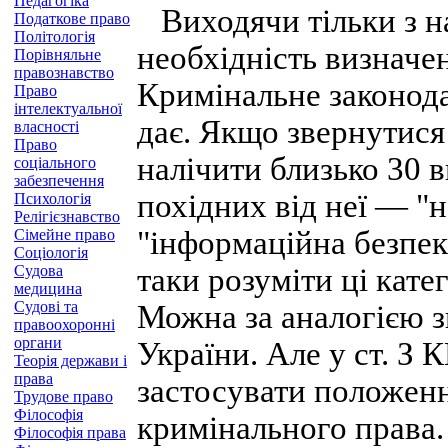
Педагогіка
Виходячи тільки з на
Податкове право
Політологія
необхідність визначен
Порівняльне
правознавство
Кримінальне законода
Право
інтелектуальної
дає. Якщо звернутися
власності
Право
налічити близько 30 в
соціального
забезпечення
похідних від неї — "н
Психологія
Релігієзнавство
"інформаційна безпек
Сімейне право
Соціологія
Судова
таки розуміти ці кате
медицина
Судові та
Можна за аналогією з
правоохоронні
органи
України. Але у ст. З
Теорія держави і
права
застосувати положенн
Трудове право
Філософія
кримінального права.
Філософія права