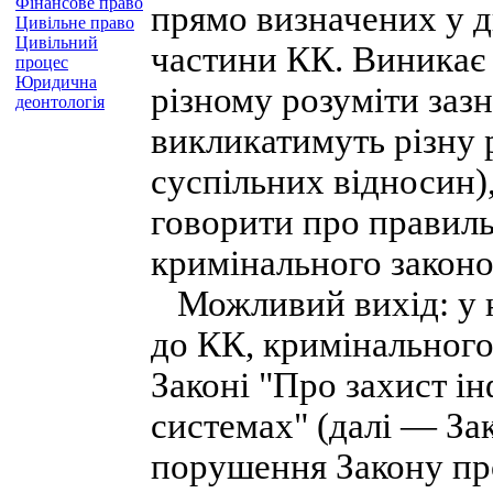
Фінансове право
прямо визначених у д
Цивільне право
Цивільний
частини КК. Виникає 
процес
Юридична
різному розуміти зазна
деонтологія
викликатимуть різну 
суспільних відносин)
говорити про правил
кримінального законо
Можливий вихід: у ни
до КК, кримінального
Законі "Про захист і
системах" (далі — Зако
порушення Закону про