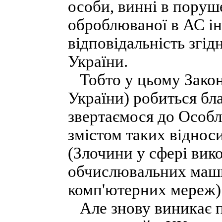
особи, винні в поруш
оброблюваної в АС інф
відповідальність згі
України.
Тобто у цьому Законі
України) робиться бл
звертаємося до Особл
змістом таких віднос
(Злочини у сфері вик
обчислювальних машин
комп'ютерних мереж)
Але знову виникає п