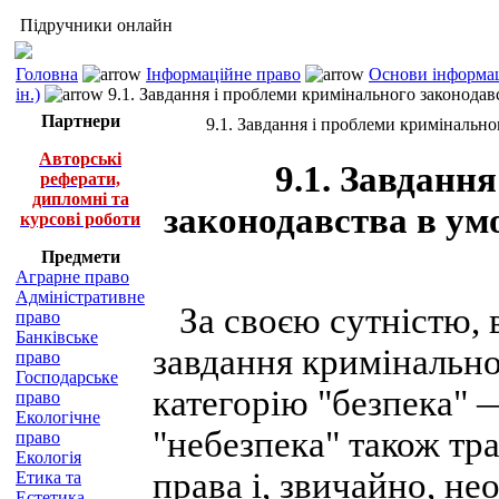
Підручники онлайн
Головна
Інформаційне право
Основи інформац
ін.)
9.1. Завдання і проблеми кримінального законодав
Партнери
9.1. Завдання і проблеми кримінальн
Авторські
9.1. Завданн
реферати,
дипломні та
законодавства в ум
курсові роботи
Предмети
Аграрне право
Адміністративне
За своєю сутністю, ви
право
Банківське
завдання кримінально
право
Господарське
категорію "безпека" 
право
Екологічне
"небезпека" також тр
право
Екологія
права і, звичайно, не
Етика та
Естетика