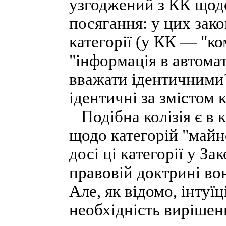
узгоджений з КК щод
посягання: у цих зак
категорії (у КК — "к
"інформація в автома
вважати ідентичними
ідентичні за змістом к
Подібна колізія є в 
щодо категорій "майно
досі ці категорії у З
правовій доктрині вон
Але, як відомо, інтуї
необхідність вирішен