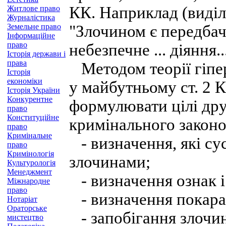
КК. Наприклад (виділе
Житлове право
Журналістика
Земельне право
"Злочином є передба
Інформаційне
право
небезпечне ... діяння..
Історія держави і
права
Методом теорії гіпе
Історія
економіки
у майбутньому ст. 2 
Історія України
Конкурентне
формулювати цілі др
право
Конституційне
кримінального законо
право
Кримінальне
- визначення, які сус
право
Кримінологія
злочинами;
Культурологія
Менеджмент
- визначення ознак і
Міжнародне
право
- визначення покаран
Нотаріат
Ораторське
- запобігання злочи
мистецтво