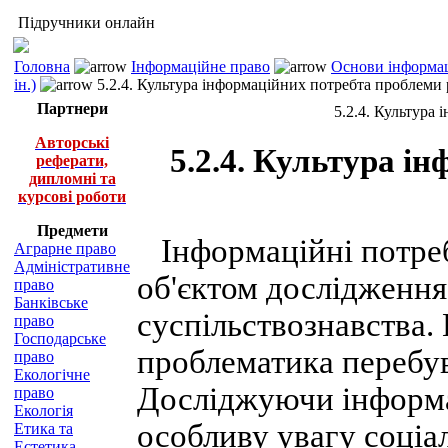
Підручники онлайн
Головна
Інформаційне право
Основи інформац
ін.)
5.2.4. Культура інформаційних потребта проблеми ре
Партнери
5.2.4. Культура 
Авторські
5.2.4. Культура і
реферати,
дипломні та
курсові роботи
Предмети
Інформаційні потреб
Аграрне право
Адміністративне
об'єктом дослідження
право
Банківське
суспільствознавства. 
право
Господарське
проблематика перебув
право
Екологічне
Досліджуючи інформа
право
Екологія
особливу увагу соціа
Етика та
Естетика