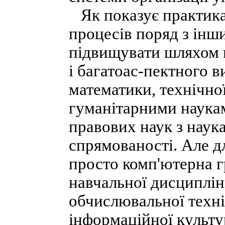
Як показує практика
процесів поряд з ін
підвищувати шляхом 
і багатоас-пектного в
математики, технічно
гуманітарними наукам
правових наук з наук
спрямованості. Але дл
просто комп'ютерна г
навчальної дисциплі
обчислювальної технік
інформаційної культу