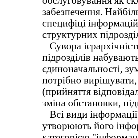
обслуговування як ск
забезпечення. Найбіл
специфіці інформацій
структурних підрозді
Сувора ієрархічність
підрозділів набувают
єдиноначальності, зу
потрібно вирішувати,
(прийняття відповіда
зміна обстановки, пі
Всі види інформації,
утворюють його інфор
категорією "інформац