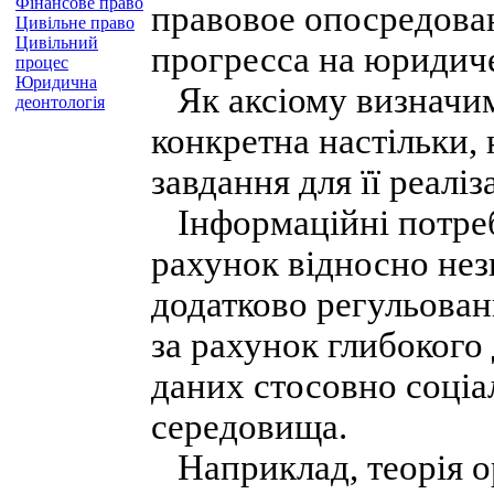
Фінансове право
правовое опосредован
Цивільне право
Цивільний
прогресса на юридиче
процес
Юридична
Як аксіому визначим
деонтологія
конкретна настільки,
завдання для її реаліза
Інформаційні потреби
рахунок відносно нез
додатково регульовани
за рахунок глибокого 
даних стосовно соціа
середовища.
Наприклад, теорія ор