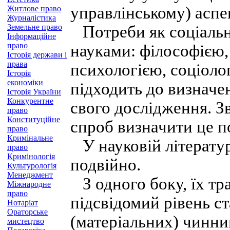
управлінському) аспек
Житлове право
Журналістика
Земельне право
Потреби як соціальна
Інформаційне
право
науками: філософією,
Історія держави і
права
психологією, соціоло
Історія
економіки
підходить до визначе
Історія України
Конкурентне
свого дослідження. 
право
Конституційне
спроб визначити це п
право
Кримінальне
У науковій літератур
право
Кримінологія
подвійно.
Культурологія
Менеджмент
З одного боку, їх тр
Міжнародне
право
підсвідомий рівень с
Нотаріат
Ораторське
(матеріальних) чинник
мистецтво