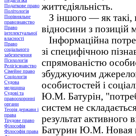
Педагогіка
життєдіяльність.
Податкове право
Політологія
З іншого — як такі, 
Порівняльне
правознавство
відносини з позицій м
Право
інтелектуальної
Інформаційна потреб
власності
Право
зі специфічною пізна
соціального
забезпечення
спрямованістю особис
Психологія
Релігієзнавство
збуджуючим джерелом
Сімейне право
Соціологія
Судова
особистостей і соціа
медицина
Судові та
Ю.М. Батурін, "потре
правоохоронні
органи
систем не складаєтьс
Теорія держави і
права
результат активного в
Трудове право
Філософія
Батурин Ю.М. Новая 
Філософія права