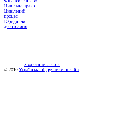
Фінансове право
Цивільне право
Цивільний
процес
Юридична
деонтологія
Зворотний зв'язок
© 2010
Українські підручники онлайн
.