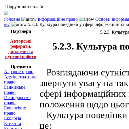
Підручники онлайн
Головна
Інформаційне право
Основи інформац
ін.)
5.2.3. Культура поведінки у сфері інформаційних в
Партнери
5.2.3. Культур
Авторські
5.2.3. Культура п
реферати,
дипломні та
курсові роботи
Предмети
Розглядаючи сутність
Аграрне право
Адміністративне
звернути увагу на так
право
Банківське
сфері інформаційних 
право
Господарське
положення щодо цьог
право
Екологічне
Культура поведінки 
право
Екологія
це:
Етика та
Естетика