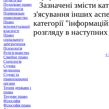
Педагогіка
Зазначені змісти кат
Податкове право
Політологія
з'ясування інших аспе
Порівняльне
правознавство
категорії "інформаці
Право
інтелектуальної
розгляду в наступних 
власності
Право
соціального
забезпечення
Психологія
Релігієзнавство
<
Сімейне право
Соціологія
Судова
медицина
Судові та
правоохоронні
органи
Теорія держави і
права
Трудове право
Філософія
Філософія права