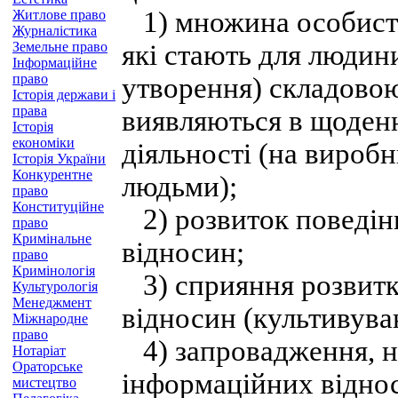
1) множина особисти
Житлове право
Журналістика
Земельне право
які стають для людин
Інформаційне
право
утворення) складовою 
Історія держави і
права
виявляються в щоденн
Історія
економіки
діяльності (на виробн
Історія України
Конкурентне
людьми);
право
Конституційне
2) розвиток поведін
право
Кримінальне
відносин;
право
Кримінологія
3) сприяння розвитк
Культурологія
Менеджмент
відносин (культивува
Міжнародне
право
4) запровадження, н
Нотаріат
Ораторське
інформаційних відно
мистецтво