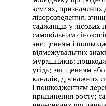
землях, призначених 
лісорозведення; знищ
саджанців у лісових 
самовільним сінокосі
знищенням і пошкодж
відмежувальних знак
мурашників; пошкодж
угідь; знищенням аб
каналів, дренажних с
і пошкодженням дерев
припинення росту; са
недеревних рослинних