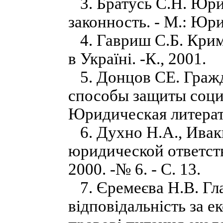
3. Братусь С.Н. Юри
законность. - М.: Юр
4. Гавриш С.Б. Крим
в Україні. -К., 2001.
5. Донцов СЕ. Граж
способы защиты социа
Юридическая литерат
6. Духно Н.А., Ивак
юридической ответств
2000. -№ 6. - С. 13.
7. Єремеєва Н.В. Гла
відповідальність за е