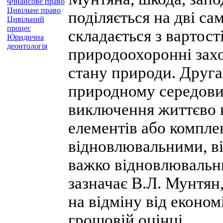
Фінансове право
Цивільне право
поділяється на дві са
Цивільний
процес
складається з вартост
Юридична
деонтологія
природоохоронні зах
стану природи. Друга
природному середовищ
виключення життєво 
елементів або комплек
відновлювальними, в
важко відновлювальн
зазначає В.Л. Мунтян,
на відміну від економ
грошовій оцінці.