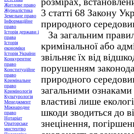
розмірах, встановлен
Житлове право
3 статті 68 Закону У
Журналістика
Земельне право
Інформаційне
природного середови
право
Історія держави і
За загальним правил
права
Історія
кримінальної або адмі
економіки
Історія України
звільняє їх від відшк
Конкурентне
право
порушенням законода
Конституційне
право
природного середовищ
Кримінальне
право
загальними ознаками 
Кримінологія
Культурологія
властиві лише еколог
Менеджмент
Міжнародне
шкоди зводиться до ві
право
Нотаріат
знецінення, погіршен
Ораторське
мистецтво