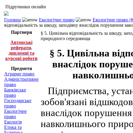
Підручники онлайн
Головна
Екологічне право
Екологічне право (
відповідальність за шкоду, заподіяну внаслідок порушення з
Партнери
§ 5. Цивільна відповідальність за шкоду, з
природного середовища
Авторські
реферати,
§ 5. Цивільна відп
дипломні та
курсові роботи
внаслідок поруше
Предмети
навколишньо
Аграрне право
Адміністративне
право
Підприємства, устано
Банківське
право
зобов'язані відшкодо
Господарське
право
внаслідок порушення
Екологічне
право
навколишнього приро
Екологія
Етика та
Естетика