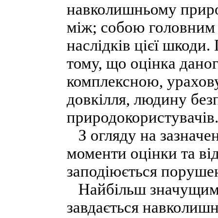
навколишньому приро
між; собою головним
наслідків цієї шкоди.
тому, що оцінка дано
комплексною, ураховув
довкілля, людину без
природокористувачів
З огляду на зазначен
моменти оцінки та в
заподіюється порушен
Найбільш значущими 
завдається навколиш