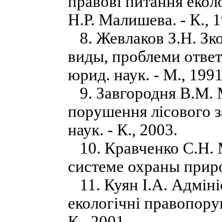
правові питання екол
Н.Р. Малишева. - К., 1
8. Жевлаков З.Н. Зко
виды, проблеми ответс
юрид. наук. - М., 1991
9. Завгородня В.М. М
порушення лісового за
наук. - К., 2003.
10. Кравченко С.Н. 
системе охраны приро
11. Куян І.А. Адміні
екологічні правопоруш
К., 2001.