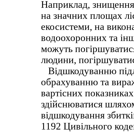
Наприклад, знищення
на значних площах лі
екосистеми, на викон
водоохоронних та інш
можуть погіршуватися
людини, погіршуватис
Відшкодуванню підля
обрахуванню та вира
вартісних показника
здійснюватися шляхом
відшкодування збитків
1192 Цивільного коде