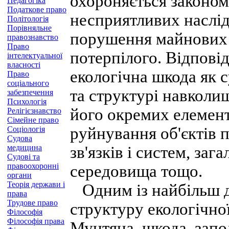
охороняється законом,
Педагогіка
Податкове право
несприятливих наслід
Політологія
Порівняльне
порушення майнових 
правознавство
Право
потерпілого. Відповід
інтелектуальної
власності
екологічна шкода як с
Право
соціального
та структурі навколи
забезпечення
Психологія
його окремих елемент
Релігієзнавство
Сімейне право
руйнування об'єктів 
Соціологія
Судова
медицина
зв'язків і систем, за
Судові та
правоохоронні
середовища тощо.
органи
Теорія держави і
Одним із найбільш д
права
Трудове право
структуру екологічної
Філософія
Філософія права
Мунтяна, шкода, запо