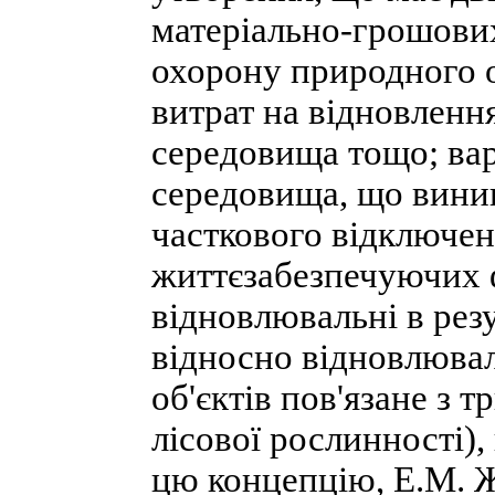
матеріально-грошових
охорону природного о
витрат на відновлен
середовища тощо; вар
середовища, що вини
часткового відключе
життєзабезпечуючих ф
відновлювальні в резу
відносно відновлювал
об'єктів пов'язане з 
лісової рослинності)
цю концепцію, Е.М. Ж