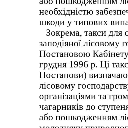
або пошкодженням лі
необхідністю забезпе
шкоди у типових вип
Зокрема, такси для 
заподіяної лісовому г
Постановою Кабінету 
грудня 1996 р. Ці так
Постанови) визначают
лісовому господарств
організаціями та гро
чагарників до ступе
або пошкодженням ліс
молодняку природног