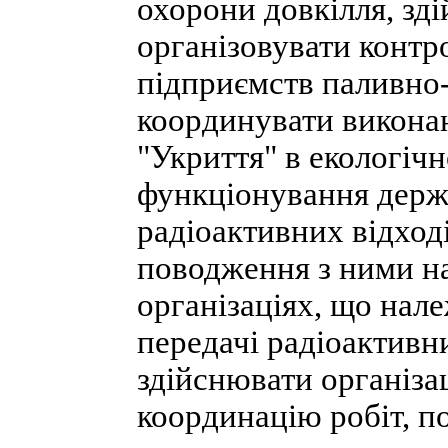
охорони довкілля, зд
організовувати контро
підприємств паливно
координувати виконан
"Укриття" в екологіч
функціонування держ
радіоактивних відході
поводження з ними на
організаціях, що нале
передачі радіоактивн
здійснювати організа
координацію робіт, по