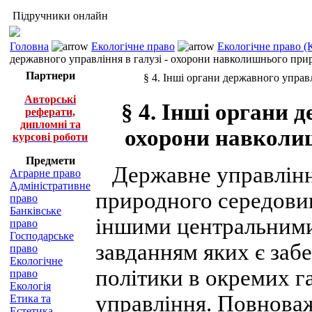
Підручники онлайн
Головна
Екологічне право
Екологічне право (
державного управління в галузі - охорони навколишнього пр
Партнери
§ 4. Інші органи державного упра
Авторські
§ 4. Інші органи 
реферати,
дипломні та
охорони навколи
курсові роботи
Предмети
Державне управління
Аграрне право
Адміністративне
природного середовищ
право
Банківське
іншими центральними
право
Господарське
завданням яких є забе
право
Екологічне
політики в окремих г
право
Екологія
управління. Повнова
Етика та
Естетика