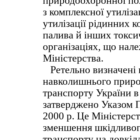
природоохоронної пол
з комплексної утиліза
утилізації рідинних к
палива й інших токси
організаціях, що нал
Міністерства.
Ретельно визначені 
навколишнього приро
транспорту України в
затверджено Указом П
2000 р. Це Міністерст
зменшення шкідливог
транспорту на довкілл