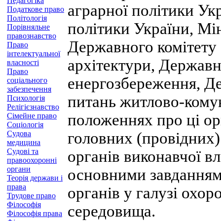
Педагогіка
аграрної політики Ук
Податкове право
Політологія
політики України, Мі
Порівняльне
правознавство
Державного комітету 
Право
інтелектуальної
архітектури, Державн
власності
Право
енергозбереження, Де
соціального
забезпечення
питань житлово-кому
Психологія
Релігієзнавство
положеннях про ці орг
Сімейне право
Соціологія
Судова
головних (провідних)
медицина
Судові та
органів виконавчої вл
правоохоронні
органи
основними завданням
Теорія держави і
права
органів у галузі охо
Трудове право
Філософія
середовища.
Філософія права