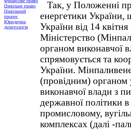
Фінансове право
Так, у Положенні пр
Цивільне право
Цивільний
енергетики України,
процес
Юридична
України від 14 квітня
деонтологія
Міністерство (Мінпал
органом виконавчої вл
спрямовується та коо
України. Мінпаливене
(провідним) органом 
виконавчої влади з пи
державної політики в
промисловому, вугіл
комплексах (далі -па