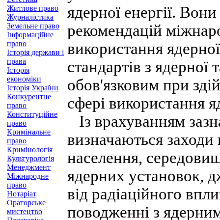
ядерної енергії. Вон
Житлове право
Журналістика
Земельне право
рекомендацій міжнаро
Інформаційне
право
використання ядерної
Історія держави і
права
стандартів з ядерної т
Історія
економіки
обов'язковим при здій
Історія України
Конкурентне
сфері використання яд
право
Конституційне
Із врахуванням зазна
право
Кримінальне
визначаються заходи 
право
Кримінологія
населення, середовищ
Культурологія
Менеджмент
ядерних установок, 
Міжнародне
право
від радіаційного впли
Нотаріат
Ораторське
поводженні з ядерним
мистецтво