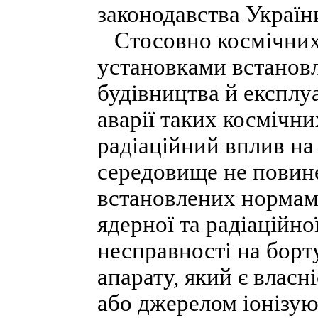
законодавства Україн
Стосовно космічних і
установками встановл
будівництва й експлу
аварії таких космічни
радіаційний вплив на
середовище не повин
встановлених нормами
ядерної та радіаційно
несправності на борт
апарату, який є влас
або джерелом іонізу