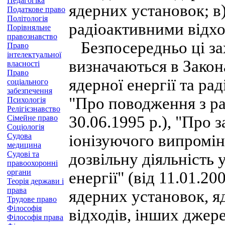
Педагогіка
ядерних установок; в
Податкове право
Політологія
радіоактивними відх
Порівняльне
правознавство
Безпосередньо ці зах
Право
інтелектуальної
визначаються в Закон
власності
Право
ядерної енергії та рад
соціального
забезпечення
"Про поводження з ра
Психологія
Релігієзнавство
30.06.1995 р.), "Про 
Сімейне право
Соціологія
Судова
іонізуючого випромін
медицина
Судові та
дозвільну діяльність 
правоохоронні
органи
енергії" (від 11.01.20
Теорія держави і
права
ядерних установок, я
Трудове право
Філософія
відходів, інших джер
Філософія права