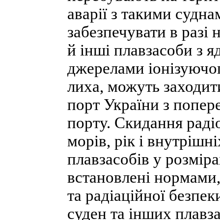
аварії з такими судн
забезпечувати в разі 
й інші плавзасоби з 
джерелами іонізуючо
лиха, можуть заходит
порт України з попер
порту. Скидання раді
морів, рік і внутрішн
плавзасобів у розмір
встановлені нормами,
та радіаційної безпек
суден та інших плавз