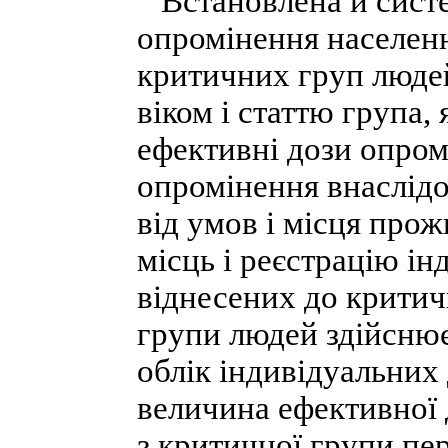
Встановлена й систе
опромінення населенн
критичних груп людей
віком і статтю група
ефективні дози опро
опромінення внаслідо
від умов і місця про
місць і реєстрацію ін
віднесених до критич
групи людей здійснює
облік індивідуальних
величина ефективної 
з критичної групи пе