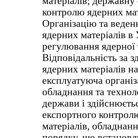
матеріалів; державну
контролю ядерних мат
Організацію та веден
ядерних матеріалів в
регулювання ядерної т
Відповідальність за з
ядерних матеріалів н
експлуатуюча організа
обладнання та технол
держави і здійснюєть
експортного контролю
матеріалів, обладнанн
порядку, що встановл