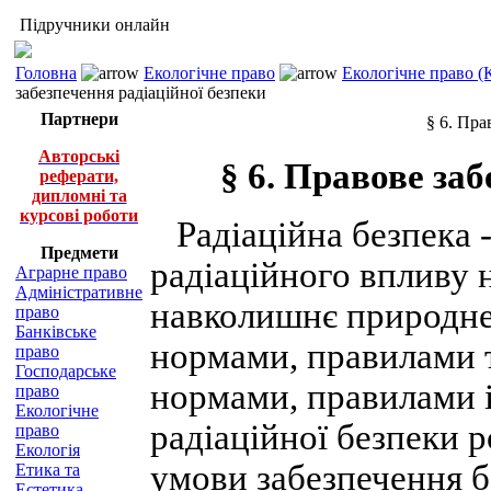
Підручники онлайн
Головна
Екологічне право
Екологічне право (
забезпечення радіаційної безпеки
Партнери
§ 6. Пра
Авторські
§ 6. Правове заб
реферати,
дипломні та
курсові роботи
Радіаційна безпека 
Предмети
радіаційного впливу 
Аграрне право
Адміністративне
навколишнє природне
право
Банківське
нормами, правилами т
право
Господарське
нормами, правилами і
право
Екологічне
радіаційної безпеки р
право
Екологія
умови забезпечення б
Етика та
Естетика