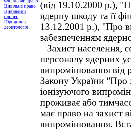
Фінансове право
(від 19.10.2000 р.), "
Цивільне право
Цивільний
ядерну шкоду та її фі
процес
Юридична
13.12.2001 р.), "Про 
деонтологія
забезпеченням ядерної
Захист населення, с
персоналу ядерних ус
випромінювання від ра
Закону України "Про 
іонізуючого випромі
проживає або тимчасо
має право на захист в
випромінювання. Вста