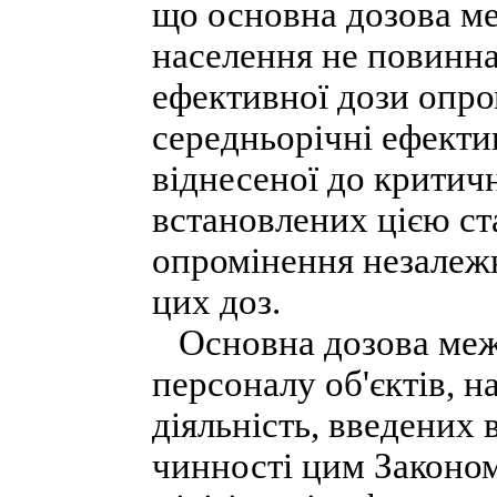
що основна дозова м
населення не повинна
ефективної дози опро
середньорічні ефекти
віднесеної до критич
встановлених цією с
опромінення незалежн
цих доз.
Основна дозова межа
персоналу об'єктів, н
діяльність, введених 
чинності цим Законо