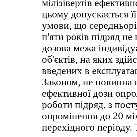
мілізівертів ефективн
цьому допускається її
умови, що середньорі
п'яти років підряд не
дозова межа індивід
об'єктів, на яких зді
введених в експлуата
Законом, не повинна 
ефективної дози опром
роботи підряд, з пос
опромінення до 20 міл
перехідного періоду. 