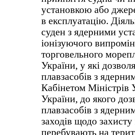
установкою або джер
в експлуатацію. Діяль
суден з ядерними ус
іонізуючого випромі
торговельного морепл
України, у які дозвол
плавзасобів з ядерни
Кабінетом Міністрів 
України, до якого до
плавзасобів з ядерни
заходів щодо захисту
перебувають на терито