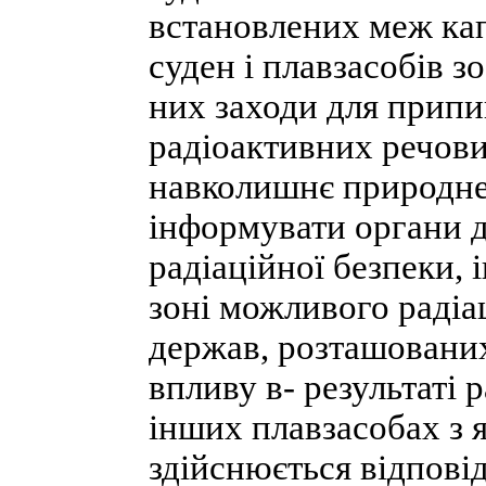
встановлених меж кап
суден і плавзасобів зо
них заходи для прип
радіоактивних речови
навколишнє природне
інформувати органи 
радіаційної безпеки, 
зоні можливого радіа
держав, розташованих
впливу в- результаті 
інших плавзасобах з 
здійснюється відпові