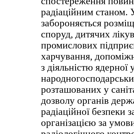
спостереження повине
радіаційним станом. У
забороняється розміщ
споруд, дитячих ліку
промислових підприєм
харчування, допоміжн
з діяльністю ядерної
народногосподарських
розташованих у саніт
дозволу органів держ
радіаційної безпеки 
організацією за умов
радіологічного контро