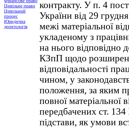
Фінансове право
контракту. У п. 4 по
Цивільне право
Цивільний
України від 29 грудн
процес
Юридична
межі матеріальної від
деонтологія
укладеному з працівн
на нього відповідно д
КЗпП щодо розширенн
відповідальності пра
чином, у законодавст
положення, за яким п
повної матеріальної в
передбачених ст. 134 
підстави, як умови вс