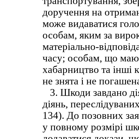
транспортування, збе
доручення на отриман
може видаватися голо
особам, яким за виро
матеріально-відповід
часу; особам, що маю
хабарництво та інші 
не знята і не погашен
3. Шкоди завдано дія
діянь, переслідуваних
134). До позовних зая
у повному розмірі шк
додаватися докази, щ