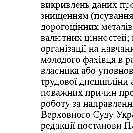
викривлень даних про
знищенням (псування
дорогоцінних металів
валютних цінностей; 
організації на навча
молодого фахівця в ра
власника або уповно
трудової дисципліни 
поважних причин прот
роботу за направленн
Верховного Суду Укра
редакції постанови П