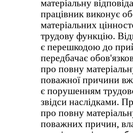
матеріальну відповіда
працівник виконує об
матеріальних цінност
трудову функцію. Від
є перешкодою до при
передбачає обов'язко
про повну матеріальну
поважної причини вж
є порушенням трудово
звідси наслідками. П
про повну матеріальн
поважних причин, вла