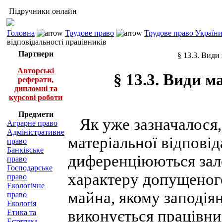
Підручники онлайн
Головна
Трудове право
Трудове право України 
відповідальності працівників
Партнери
§ 13.3. Види
Авторські
§ 13.3. Види м
реферати,
дипломні та
курсові роботи
Предмети
Як уже зазначалося, 
Аграрне право
Адміністративне
матеріальної відповід
право
Банківське
диференціюються зал
право
Господарське
характеру допущеного
право
Екологічне
майна, якому заподіян
право
Екологія
виконується працівни
Етика та
Естетика