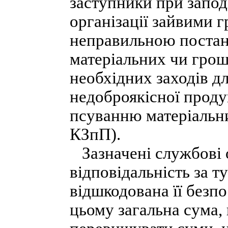
заступники при запод
організації зайвими 
неправильною постано
матеріальних чи гро
необхідних заходів д
недоброякісної проду
псуванню матеріальни
КЗпП).
Зазначені службові 
відповідальність за т
відшкодована її безп
цьому загальна сума,