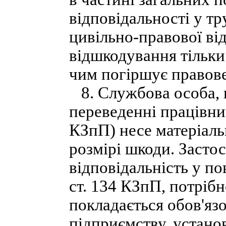
відповідальності у тр
цивільно-правової ві
відшкодування тільки 
чим погіршує правове
8. Службова особа, в
переведенні працівник
КЗпП) несе матеріаль
розмірі шкоди. Засто
відповідальність у по
ст. 134 КЗпП, потріб
покладається обов'яз
підприємству, установі