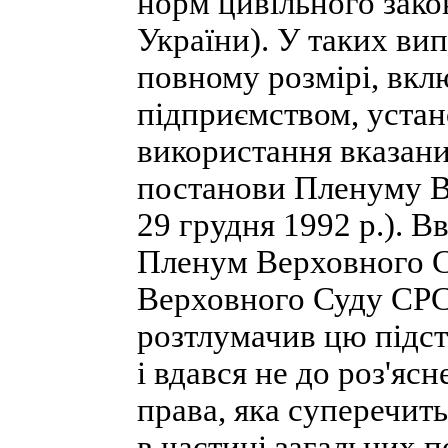
норм цивільного зако
України). У таких ви
повному розмірі, вкл
підприємством, устан
використання вказаних
постанови Пленуму В
29 грудня 1992 р.). 
Пленум Верховного С
Верховного Суду СРСР
розтлумачив цю підс
і вдався не до роз'яс
права, яка суперечит
в частині загальних 