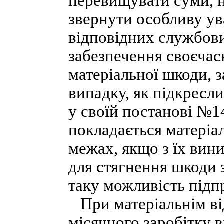
перевищувати суми, н
звернути особливу ува
відповідних службови
забезпечення своєчас
матеріальної шкоди, 
випадку, як підкресл
у своїй постанові №1
покладається матеріал
межах, якщо з їх вини
для стягнення шкоди з
таку можливість підп
При матеріальнім ві
місячного заробітку в