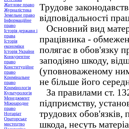
Трудове законодавств
Житлове право
Журналістика
Земельне право
відповідальності прац
Інформаційне
право
Основний вид матері
Історія держави і
права
працівника - обмежена
Історія
економіки
полягає в обов'язку п
Історія України
Конкурентне
заподіяно шкоду, від
право
Конституційне
(уповноваженому ним 
право
Кримінальне
не більше його середн
право
Кримінологія
За правилами ст. 132
Культурологія
Менеджмент
підприємству, установ
Міжнародне
право
трудових обов'язків, 
Нотаріат
Ораторське
шкода, несуть матеріа
мистецтво