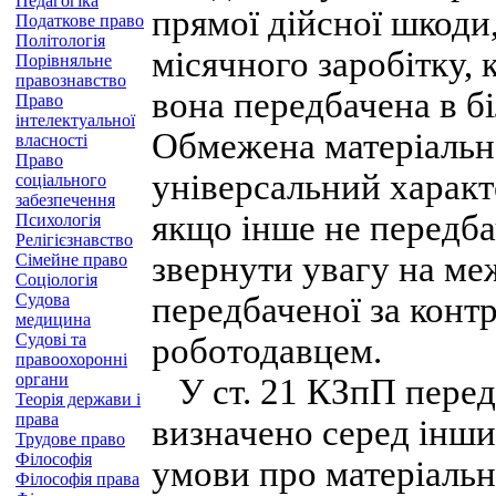
Педагогіка
прямої дійсної шкоди,
Податкове право
Політологія
місячного заробітку, 
Порівняльне
правознавство
вона передбачена в бі
Право
інтелектуальної
Обмежена матеріальна
власності
Право
універсальний характ
соціального
забезпечення
якщо інше не передба
Психологія
Релігієзнавство
звернути увагу на меж
Сімейне право
Соціологія
Судова
передбаченої за конт
медицина
Судові та
роботодавцем.
правоохоронні
органи
У ст. 21 КЗпП перед
Теорія держави і
права
визначено серед інши
Трудове право
Філософія
умови про матеріальн
Філософія права