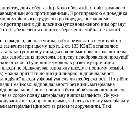
ання трудових обов'язків). Коло обов'язків сторін трудового
неправомірними або протиправними. Протиправною є поведінка
ами внутрішнього трудового розпорядку, посадовими
До протиправних дій власника (уповноваженого ним органу)
оботи і забезпечення повного збереження майна, незаконні
ою шкодою, що наступила, тобто результат з неминучістю
ід зазначити при цьому, що п. 2 ст. 133 КЗпП встановлює
ів та їх заступників у випадках, коли майнова шкода виникла
 для запобігання простоям, випуску недоброякісної продукції,
 названих осіб були лише умовою в розвитку причинно-
вач шкоди не відшкодував заподіяну шкоду в повному розмірі.
в) можна притягти до дисциплінарної відповідальності;
аподіяної шкоди у формі умислу чи необережності. Потрібно
ипадки майнової відповідальності без вини, матеріальна
відповідальності вина повинна бути обов'язково встановлена.
гне за собою повну матеріальну відповідальність. Як уже
шкодування шкоди працівниками, які несуть повну матеріальну
али матеріальні цінності за разовим дорученням. Такі