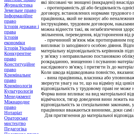
які зіпсовані чи знищені (викрадені) внаслі
Журналістика
- протиправність дії або бездіяльність одніє
Земельне право
договору, встановлених нормами трудового п
Інформаційне
працівника, який не виконує або неналежни
право
інструкціями, трудовим договором, наказам
Історія держави і
можна віднести такі, як незабезпечення здор
права
звільнення, переведення, відсторонення від 
Історія
- причинний зв'язок між протиправним пору
економіки
випливає із заподіяного особою діяння. Відп
Історія України
матеріальну відповідальність керівників під
Конкурентне
у зв'язку з неправильною постановкою обліку
право
розкраданню, знищенню і псуванню матеріаль
Конституційне
наслідкового зв'язку, і притягти їх до матер
право
Коли шкода відшкодована повністю, вказаних 
Кримінальне
- вина працівника, власника або уповноваж
право
звернути увагу на те, що на відміну від цив
Кримінологія
відповідальність у трудовому праві не може 
Культурологія
Форма вини впливає на вид матеріальної відп
Менеджмент
відмічалося, тягар доведення вини лежить н
Міжнародне
відповідальність за спеціальними законами, 
право
працівники вважаються винними, доки самі 
Нотаріат
Для притягнення до матеріальної відповідаль
Ораторське
мистецтво
Педагогіка