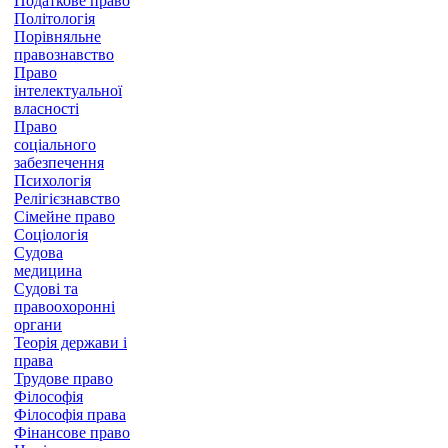
Податкове право
Політологія
Порівняльне
правознавство
Право
інтелектуальної
власності
Право
соціального
забезпечення
Психологія
Релігієзнавство
Сімейне право
Соціологія
Судова
медицина
Судові та
правоохоронні
органи
Теорія держави і
права
Трудове право
Філософія
Філософія права
Фінансове право