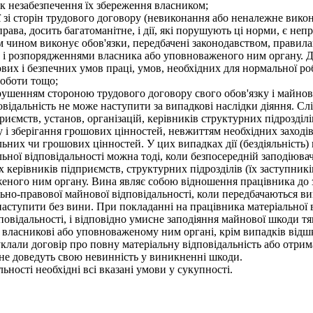
док незабезпечення їх збереження власником;
ї зі сторін трудового договору (невиконання або неналежне викон
рава, досить багатоманітне, і дії, які порушують ці норми, є 
м чином виконує обов'язки, передбачені законодавством, правил
и і розпорядженнями власника або уповноваженого ним органу. 
ових і безпечних умов праці, умов, необхідних для нормальної р
роботи тощо;
шенням стороною трудового договору свого обов'язку і майнов
овідальність не може наступити за випадкові наслідки діяння. Сл
приємств, установ, організацій, керівників структурних підрозділ
 і зберігання грошових цінностей, невжиттям необхідних заходів
них чи грошових цінностей. У цих випадках дії (бездіяльність)
іальної відповідальності можна тоді, коли безпосередній заподію
керівників підприємств, структурних підрозділів (їх заступникі
еного ним органу. Вина являє собою відношення працівника до з
ільно-правової майнової відповідальності, коли передбачаються в
наступити без вини. При покладанні на працівника матеріальної 
овідальності, і відповідно умисне заподіяння майнової шкоди тя
а власникові або уповноваженому ним органі, крім випадків від
уклали договір про повну матеріальну відповідальність або отрим
не доведуть свою невинність у виникненні шкоди.
ності необхідні всі вказані умови у сукупності.