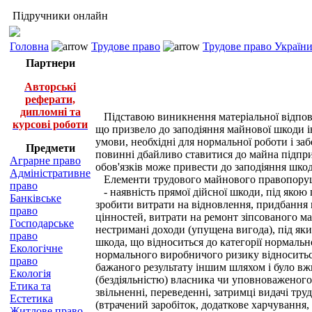
Підручники онлайн
Головна
Трудове право
Трудове право України 
Партнери
Авторські
реферати,
дипломні та
Підставою виникнення матеріальної відповід
курсові роботи
що призвело до заподіяння майнової шкоди і
умови, необхідні для нормальної роботи і з
Предмети
повинні дбайливо ставитися до майна підпри
Аграрне право
обов'язків може привести до заподіяння шкод
Адміністративне
Елементи трудового майнового правопорушен
право
- наявність прямої дійсної шкоди, під якою 
Банківське
зробити витрати на відновлення, придбання 
право
цінностей, витрати на ремонт зіпсованого ма
Господарське
нестримані доходи (упущена вигода), під яки
право
шкода, що відноситься до категорії нормальн
Екологічне
нормального виробничого ризику відноситься
право
бажаного результату іншим шляхом і було вж
Екологія
(бездіяльністю) власника чи уповноваженого
Етика та
звільненні, переведенні, затримці видачі тр
Естетика
(втрачений заробіток, додаткове харчування,
Житлове право