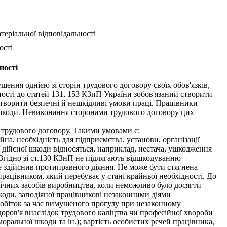
атеріальної відповідальності
ості
ності
ння однією зі сторін трудового договору своїх обов'язків,
ості до статей 131, 153 КЗпП України зобов'язаний створити
створити безпечні й нешкідливі умови праці. Працівники
я шкоди. Невиконання сторонами трудового договору цих
трудового договору. Такими умовами є:
на, необхідність для підприємства, установи, організації
 дійсної шкоди відносяться, наприклад, нестача, ушкодження
 Згідно зі ст.130 КЗнП не підлягають відшкодуванню
е здійснив протиправного діяння. Не може бути стягнена
рацівником, який перебуває у стані крайньої необхідності. До
ічних засобів виробництва, коли неможливо було досягти
коди, заподіяної працівникові незаконними діями
робіток за час вимушеного прогулу при незаконному
здоров'я внаслідок трудового каліцтва чи професійної хвороби
оральної шкоди та ін.); вартість особистих речей працівника,