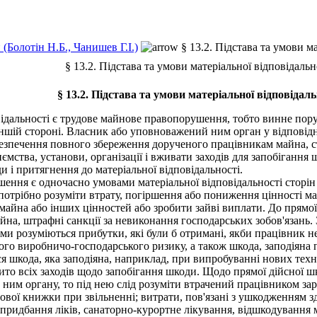
(Болотін Н.Б., Чанишев Г.І.)
§ 13.2. Підстава та умови м
§ 13.2. Підстава та умови матеріальної відповідальн
§ 13.2. Підстава та умови матеріальної відповідаль
альності є трудове майнове правопорушення, тобто винне поруше
ншій стороні. Власник або уповноважений ним орган у відповідн
абезпечення повного збереження дорученого працівникам майна, 
ємства, установи, організації і вживати заходів для запобіганн
и і притягнення до матеріальної відповідальності.
ня є одночасно умовами матеріальної відповідальності сторін 
потрібно розуміти втрату, погіршення або пониження цінності май
майна або інших цінностей або зробити зайві виплати. До прямої
йна, штрафні санкції за невиконання господарських зобов'язань.
ми розуміються прибутки, які були б отримані, якби працівник н
ого виробничо-господарського ризику, а також шкода, заподіяна п
 шкода, яка заподіяна, наприклад, при випробуванні нових техн
ито всіх заходів щодо запобігання шкоди. Щодо прямої дійсної ш
 ним органу, то під нею слід розуміти втрачений працівником за
удової книжки при звільненні; витрати, пов'язані з ушкодженням 
 придбання ліків, санаторно-курортне лікування, відшкодування м