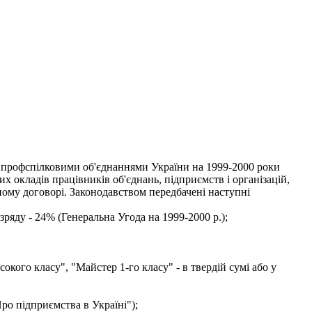
а профспілковими об'єднаннями України на 1999-2000 роки
вих окладів працівників об'єднань, підприємств і організацій,
ому договорі. Законодавством передбачені наступні
зряду - 24% (Генеральна Угода на 1999-2000 р.);
кого класу", "Майстер 1-го класу" - в твердій сумі або у
ро підприємства в Україні");