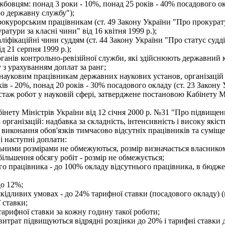
овцям: понад 3 роки - 10%, понад 25 років - 40% посадового окл
ро державну службу");
прокурорським працівникам (ст. 49 Закону України "Про прокурат
атури за класні чини" від 16 квітня 1999 р.);
аліфікаційні чини суддям (ст. 44 Закону України "Про статус суд
д 21 серпня 1999 р.);
ганів контрольно-ревізійної служби, які здійснюють державний 
 з урахуванням доплат за ранг;
 науковим працівникам державних наукових установ, організацій 
ків - 20%, понад 20 років - 30% посадового окладу (ст. 23 Закону 
таж робот у науковій сфері, затверджене постановою Кабінету Мі
нету Міністрів України від 12 січня 2000 р. №31 "Про підвищен
рганізацій: надбавка за складність, інтенсивність і високу якіс
 виконання обов'язків тимчасово відсутніх працівників та суміщ
 наступні доплати:
ьними розмірами не обмежуються, розмір визначається власником 
ільшення обсягу робіт - розмір не обмежується;
о працівника - до 100% окладу відсутнього працівника, в бюджет
до 12%;
ідливих умовах - до 24% тарифної ставки (посадового окладу) (п
 ставки;
тарифної ставки за кожну годину такої роботи;
итрат підвищуються відрядні розцінки до 20% і тарифні ставки 