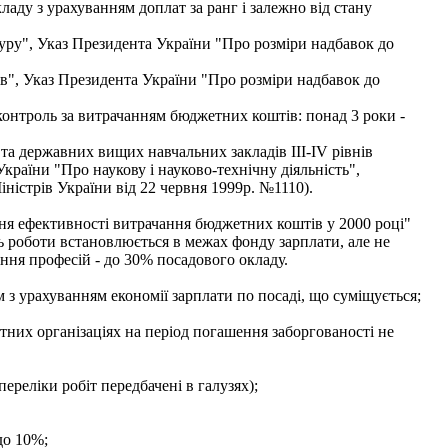
аду з урахуванням доплат за ранг і залежно від стану
уру", Указ Президента України "Про розміри надбавок до
дів", Указ Президента України "Про розміри надбавок до
контроль за витрачанням бюджетних коштів: понад 3 роки -
та державних вищих навчальних закладів III-IV рівнів
України "Про наукову і науково-технічну діяльність",
ністрів України від 22 червня 1999р. №1110).
ня ефективності витрачання бюджетних коштів у 2000 році"
ть роботи встановлюється в межах фонду зарплати, але не
ення професій - до 30% посадового окладу.
з урахуванням економії зарплати по посаді, що суміщується;
них організаціях на період погашення заборгованості не
ереліки робіт передбачені в галузях);
до 10%;