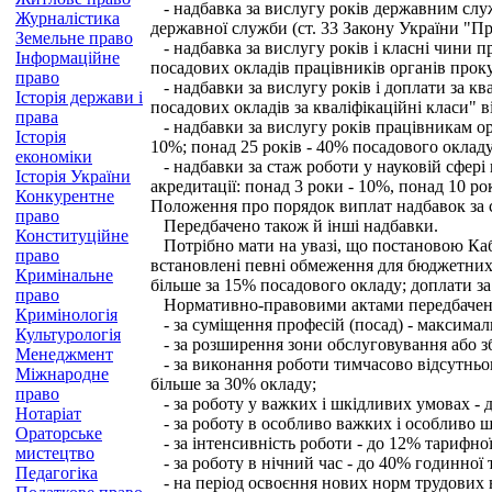
- надбавка за вислугу років державним служб
Журналістика
державної служби (ст. 33 Закону України "П
Земельне право
- надбавка за вислугу років і класні чини 
Інформаційне
посадових окладів працівників органів прокур
право
- надбавки за вислугу років і доплати за кв
Історія держави і
посадових окладів за кваліфікаційні класи" ві
права
- надбавки за вислугу років працівникам ор
Історія
10%; понад 25 років - 40% посадового окладу
економіки
- надбавки за стаж роботи у науковій сфері
Історія України
акредитації: понад 3 роки - 10%, понад 10 ро
Конкурентне
Положення про порядок виплат надбавок за с
право
Передбачено також й інші надбавки.
Конституційне
Потрібно мати на увазі, що постановою Кабі
право
встановлені певні обмеження для бюджетних о
Кримінальне
більше за 15% посадового окладу; доплати за
право
Нормативно-правовими актами передбачені
Кримінологія
- за суміщення професій (посад) - максимал
Культурологія
- за розширення зони обслуговування або зб
Менеджмент
- за виконання роботи тимчасово відсутньог
Міжнародне
більше за 30% окладу;
право
- за роботу у важких і шкідливих умовах - 
Нотаріат
- за роботу в особливо важких і особливо шк
Ораторське
- за інтенсивність роботи - до 12% тарифної
мистецтво
- за роботу в нічний час - до 40% годинної 
Педагогіка
- на період освоєння нових норм трудових в