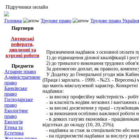
Підручники онлайн
Головна
Трудове право
Трудове право України 
Партнери
Авторські
реферати,
дипломні та
Призначення надбавок з основної оплати пр
курсові роботи
1) до підвищення ділової кваліфікації і рост
2) до тривалого виконання трудових обов'язк
Предмети
За допомогою доплат, як правило, компенсу
Аграрне право
У Додатку до Генеральної угоди між Кабіне
Адміністративне
(Праця і зарплата. - 1999. - №23. - Вересень
право
що мають міжгалузевий характер. Конкретні 
Банківське
надбавки:
право
- за високу професійну майстерність - робітн
Господарське
- за класність водіям легкових і вантажних ав
право
- за високі досягнення у праці - службовця
Екологічне
- за виконання особливо важливої роботи на
право
- в деяких галузях економіки - працівникам,
Екологія
відсотках до окладу (10, 20, 25%);
Етика та
- надбавка за стаж за спеціальністю або вин
Естетика
- на підприємстві надбавки за вислугу років
Житлове право