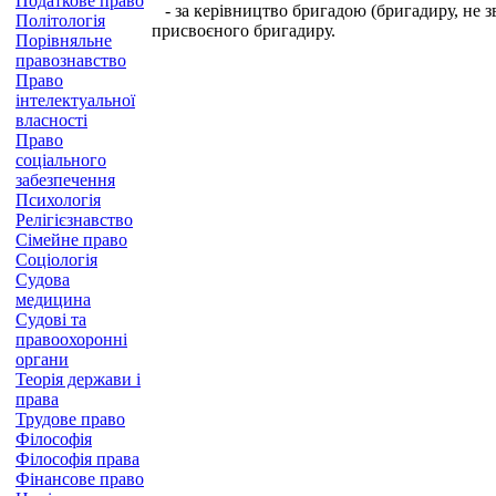
Податкове право
- за керівництво бригадою (бригадиру, не зві
Політологія
присвоєного бригадиру.
Порівняльне
правознавство
Право
інтелектуальної
власності
Право
соціального
забезпечення
Психологія
Релігієзнавство
Сімейне право
Соціологія
Судова
медицина
Судові та
правоохоронні
органи
Теорія держави і
права
Трудове право
Філософія
Філософія права
Фінансове право