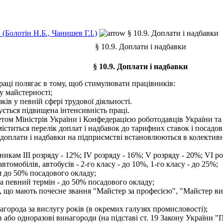
(Болотін Н.Б., Чанишев Г.І.)
§ 10.9. Доплати і надбавки
§ 10.9. Доплати і надбавки
§ 10.9. Доплати і надбавки
аці полягає в тому, щоб стимулювати працівників:
у майстерності;
ів у певній сфері трудової діяльності.
ється підвищена інтенсивність праці.
том Міністрів України і Конфедерацією роботодавців України т
) міститься перелік доплат і надбавок до тарифних ставок і посадо
доплати і надбавки на підприємстві встановлюються в колективн
икам III розряду - 12%; IV розряду - 16%; V розряду - 20%; VI ро
томобілів, автобусів - 2-го класу - до 10%, 1-го класу - до 25%;
м до 50% посадового окладу;
 певний термін - до 50% посадового окладу;
 що мають почесне звання "Майстер за професією", "Майстер висо
агорода за вислугу років (в окремих галузях промисловості);
 або одноразові винагороди (на підставі ст. 19 Закону України "П