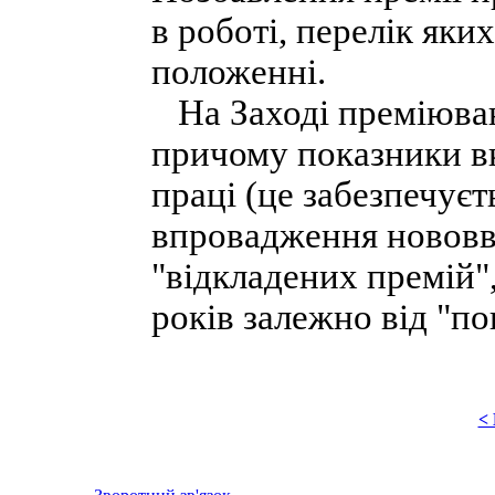
в роботі, перелік як
положенні.
На Заході преміюван
причому показники в
праці (це забезпечуєт
впровадження нововве
"відкладених премій",
років залежно від "по
<