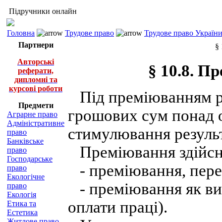
Підручники онлайн
Головна
Трудове право
Трудове право України 
Партнери
§
Авторські
§ 10.8. П
реферати,
дипломні та
курсові роботи
Під преміюванням ро
Предмети
грошових сум понад 
Аграрне право
Адміністративне
стимулювання результа
право
Банківське
Преміювання здійсню
право
Господарське
- преміювання, пере
право
Екологічне
- преміювання як ви
право
Екологія
оплати праці).
Етика та
Естетика
Житлове право