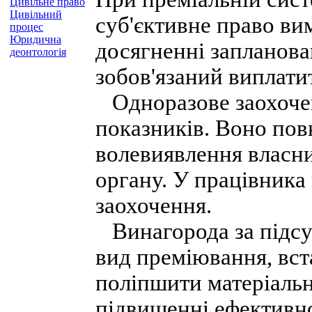
Цивільне право
Цивільний
суб'єктивне право ви
процес
Юридична
досягненні запланова
деонтологія
зобов'язаний виплати
Одноразове заохочен
показників. Воно пов
волевиявлення власн
органу. У працівника 
заохочення.
Винагорода за підсум
вид преміювання, вст
поліпшити матеріальн
підвищенні ефективно