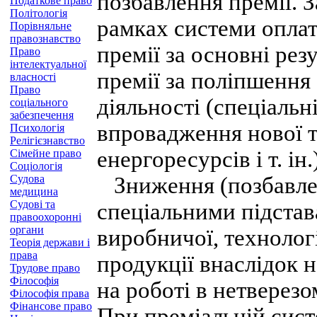
позбавлення премії. 
Податкове право
Політологія
рамках системи оплат
Порівняльне
правознавство
премії за основні рез
Право
інтелектуальної
премії за поліпшення
власності
Право
діяльності (спеціальн
соціального
забезпечення
впровадження нової те
Психологія
Релігієзнавство
енергоресурсів і т. ін.
Сімейне право
Соціологія
Судова
Зниження (позбавлен
медицина
Судові та
спеціальними підстав
правоохоронні
органи
виробничої, технолог
Теорія держави і
права
продукції внаслідок н
Трудове право
Філософія
на роботі в нетверезо
Філософія права
Фінансове право
При преміальній сист