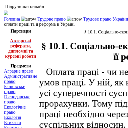
Підручники онлайн
Головна
Трудове право
Трудове право України 
оплати праці та її реформа в Україні
Партнери
§ 10.1. Соціально-екон
Авторські
§ 10.1. Соціально-е
реферати,
дипломні та
її 
курсові роботи
Предмети
Оплата праці - чи не
Аграрне право
Адміністративне
умов праці. У ній, як 
право
Банківське
усі суперечності сусп
право
Господарське
прорахунки. Тому під
право
Екологічне
праці необхідно чере
право
Екологія
суспільних відносин.
Етика та
Естетика