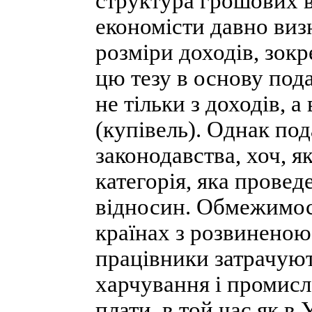
структура грошових в
економісти давно виз
розміри доходів, зокр
цю тезу в основу под
не тільки з доходів, а
(купівель). Однак под
законодавства, хоч, як
категорія, яка провед
відносин. Обмежимос
країнах з розвинено
працівники затрачуют
харчування і промисл
плати, в той час як в