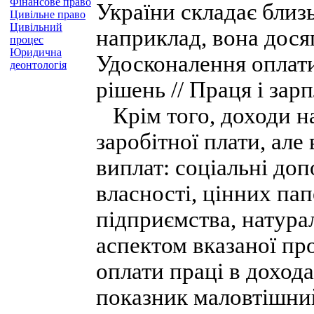
Фінансове право
України складає близ
Цивільне право
Цивільний
наприклад, вона дося
процес
Юридична
Удосконалення оплат
деонтологія
рішень // Праця і зарпл
Крім того, доходи на
заробітної плати, але
виплат: соціальні доп
власності, цінних пап
підприємства, натура
аспектом вказаної пр
оплати праці в дохода
показник маловтішний.