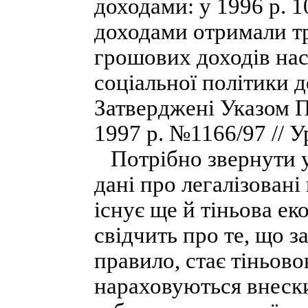
доходами: у 1996 р.
доходами отримали тр
грошових доходів на
соціальної політики 
Затверджені Указом П
1997 р. №1166/97 // Ур
Потрібно звернути ув
дані про легалізовані
існує ще й тіньова е
свідчить про те, що з
правило, стає тіньово
нараховуються внески