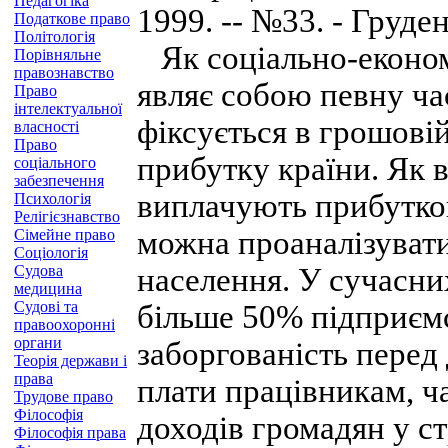
Педагогіка
1999. -- №33. - Груден
Податкове право
Політологія
Як соціально-економі
Порівняльне
правознавство
являє собою певну ча
Право
інтелектуальної
фіксується в грошовій
власності
Право
прибутку країни. Як в
соціального
забезпечення
виплачують прибутко
Психологія
Релігієзнавство
можна проаналізувати
Сімейне право
Соціологія
Судова
населення. У сучасни
медицина
Судові та
більше 50% підприємс
правоохоронні
органи
заборгованість перед 
Теорія держави і
права
плати працівникам, ч
Трудове право
Філософія
доходів громадян у с
Філософія права