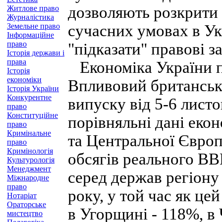
дозволяють розкрити 
Житлове право
Журналістика
Земельне право
сучасних умовах в Укр
Інформаційне
право
"підказати" правові з
Історія держави і
права
Економіка України пе
Історія
економіки
Впливовий британськ
Історія України
Конкурентне
випуску від 5-6 листо
право
Конституційне
порівняльні дані еко
право
Кримінальне
та Центральної Європ
право
Кримінологія
обсягів реального ВВ
Культурологія
Менеджмент
серед держав регіону
Міжнародне
право
року, у той час як ц
Нотаріат
Ораторське
в Угорщині - 118%, в Ч
мистецтво