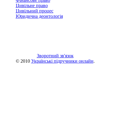
Фінансове право
Цивільне право
Цивільний процес
Юридична деонтологія
Зворотний зв'язок
© 2010
Українські підручники онлайн
.