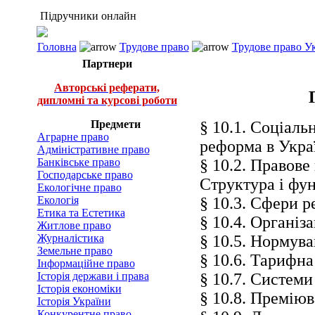
Підручники онлайн
Головна
Трудове право
Трудове право Ук
Партнери
Авторські реферати,
дипломні та курсові роботи
Предмети
§ 10.1. Соціаль
Аграрне право
реформа в Укра
Адміністративне право
Банківське право
§ 10.2. Правове
Господарське право
Структура і фун
Екологічне право
Екологія
§ 10.3. Сфери 
Етика та Естетика
§ 10.4. Організ
Житлове право
Журналістика
§ 10.5. Нормува
Земельне право
§ 10.6. Тарифна
Інформаційне право
Історія держави і права
§ 10.7. Системи
Історія економіки
§ 10.8. Премію
Історія України
Конкурентне право