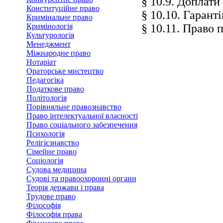
§ 10.9. Доплати
Конституційне право
§ 10.10. Гарант
Кримінальне право
Кримінологія
§ 10.11. Право 
Культурологія
Менеджмент
Міжнародне право
Нотаріат
Ораторське мистецтво
Педагогіка
Податкове право
Політологія
Порівняльне правознавство
Право інтелектуальної власності
Право соціального забезпечення
Психологія
Релігієзнавство
Сімейне право
Соціологія
Судова медицина
Судові та правоохоронні органи
Теорія держави і права
Трудове право
Філософія
Філософія права