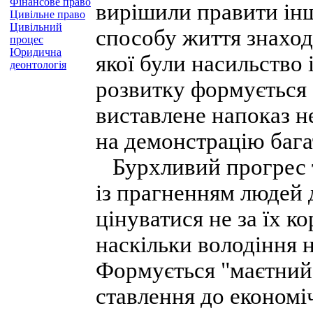
Фінансове право
вирішили правити ін
Цивільне право
Цивільний
способу життя знаход
процес
Юридична
якої були насильство
деонтологія
розвитку формується с
виставлене напоказ н
на демонстрацію бага
Бурхливий прогрес т
із прагненням людей 
цінуватися не за їх к
наскільки володіння 
Формується "маєтний 
ставлення до економі