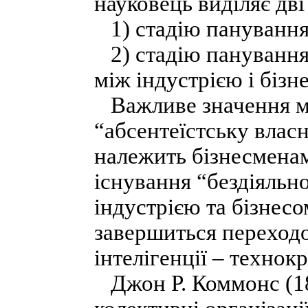
науковець виділяє дві
1) стадію панування
2) стадію панування 
між індустрією і бізн
Важливе значення ма
“абсентеїстську власні
належить бізнесменам.
існування “бездіяльн
індустрією та бізнес
завершиться переходо
інтелігенції – технокр
Джон Р. Коммонс (18