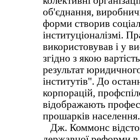
колективні організації
об'єднання, виробничі
форми створив соціа
інституціоналізмі. П
використовував і у ви
згідно з якою вартіст
результат юридичног
інститутів". До остан
корпорацій, профспіло
відображають професі
прошарків населення.
Дж. Коммонс відстою
державної реформи в 