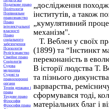
Педагогіка
„дослідження походж
Податкове право
Політологія
інститутів, а також п
Порівняльне
правознавство
„кумулятивний проце
Право
інтелектуальної
механізм".
власності
Право
Т. Веблен у своїх пр
соціального
забезпечення
(1899) та “Інстинкт м
Психологія
Релігієзнавство
переконаність в евол
Сімейне право
Соціологія
Судова
В історії людства Т. В
медицина
Судові та
та пізнього дикунств
правоохоронні
органи
варварства, ремісничу
Теорія держави і
права
сформувався тоді, к
Трудове право
Філософія
матеріальних благ і 
Філософія права