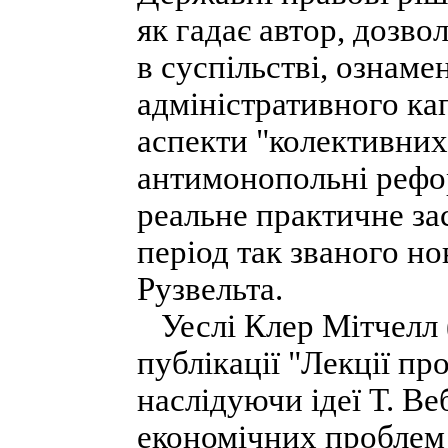
як гадає автор, дозво
в суспільстві, ознаме
адміністративного ка
аспекти "колективних
антимонопольні рефор
реальне практичне зас
період так званого н
Рузвельта.
Уеслі Клер Мітчелл (
публікації "Лекції про
наслідуючи ідеї Т. Ве
економічних проблем 