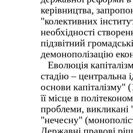
керівництва, запропо
"колективних інститут
необхідності створенн
підзвітний громадськ
демонополізацію еко
Еволюція капіталізму
стадію – центральна 
основи капіталізму" (
її місце в політеконо
проблеми, викликані 
"нечесну" (монополіс
Державні правові ріш