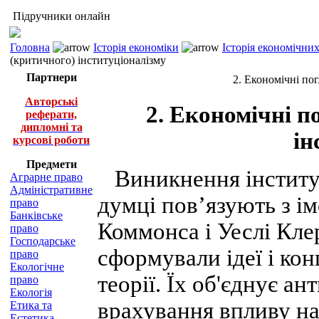
Підручники онлайн
Головна
Історія економіки
Історія економічни
(критичного) інституціоналізму
Партнери
2. Економічні по
Авторські
2. Економічні п
реферати,
дипломні та
ін
курсові роботи
Предмети
Виникнення інституц
Аграрне право
Адміністративне
думці пов’язують з і
право
Банківське
Коммонса і Уеслі Клер
право
Господарське
сформували ідеї і ко
право
Екологічне
теорії. Їх об'єднує а
право
Екологія
врахування впливу на
Етика та
Естетика