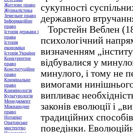
сукупності суспільни
Житлове право
Журналістика
Земельне право
державного втручання
Інформаційне
право
Торстейн Веблен (185
Історія держави і
права
психологічний напрям
Історія
економіки
визначенням „інститу
Історія України
Конкурентне
відбувалися у минуло
право
Конституційне
минулого, і тому не п
право
Кримінальне
вимогами нинішнього 
право
Кримінологія
випливає необхідніст
Культурологія
Менеджмент
законів еволюції і „в
Міжнародне
право
традиційних способів
Нотаріат
Ораторське
поведінки. Еволюційн
мистецтво