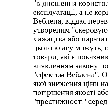
"відношення користол
експлуатації, а не кор
Веблена, віддає перев
утвореним "скеровуюч
хижацтва або паразит
цього класу можуть, о
товари, які є показни
виявленням закону по
"ефектом Веблена". О
якої зниження ціни н
погіршення якості або
"престижності" серед 