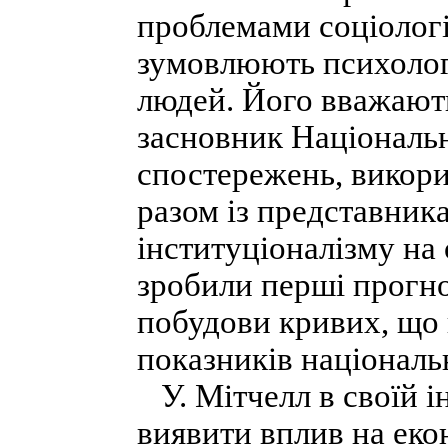
проблемами соціології
зумовлюють психологі
людей. Його вважают
засновник Національ
спостережень, викори
разом із представник
інституціоналізму на 
зробили перші прогн
побудови кривих, що 
показників національ
У. Мітчелл в своїй ін
виявити вплив на еко