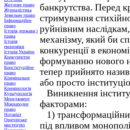
банкрутства. Перед к
Житлове право
Журналістика
Земельне право
стримування стихійної
Інформаційне
право
руйнівним наслідкам,
Історія держави і
права
механізму, який би с
Історія
економіки
конкуренції в економ
Історія України
Конкурентне
формуванню нового на
право
Конституційне
тепер прийнято назив
право
Кримінальне
або просто інституці
право
Кримінологія
Виникнення інститу
Культурологія
Менеджмент
факторами:
Міжнародне
право
1) трансформаційним
Нотаріат
Ораторське
під впливом монополіз
мистецтво