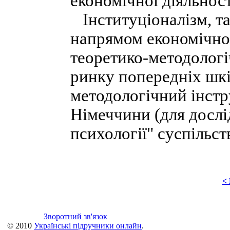
економічної діяльност
Інституціоналізм, та
напрямом економічної
теоретико-методологі
ринку попередніх шкіл
методологічний інстр
Німеччини (для дослі
психології" суспільст
<
Зворотний зв'язок
© 2010
Українські підручники онлайн
.