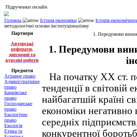
Підручники онлайн
Головна
Історія економіки
Історія економічни
методологічні основи інституціоналізму
Партнери
1. Передумови виник
Авторські
1. Передумови вин
реферати,
дипломні та
ін
курсові роботи
Предмети
На початку XX ст. п
Аграрне право
Адміністративне
тенденції в світовій 
право
Банківське
найбагатшій країні св
право
Господарське
економіки негативно в
право
Екологічне
середніх підприємств
право
Екологія
конкурентної боротьби
Етика та
Естетика