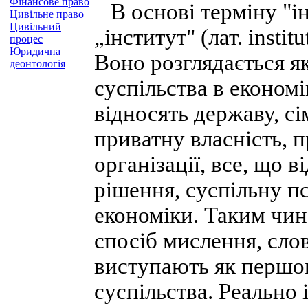
Фінансове право
В основі терміну "ін
Цивільне право
Цивільний
„інститут" (лат. instit
процес
Юридична
Воно розглядається я
деонтологія
суспільства в економі
відносять державу, сі
приватну власність, 
організації, все, що в
рішення, суспільну п
економіки. Таким чино
спосіб мислення, слов
виступають як першо
суспільства. Реально