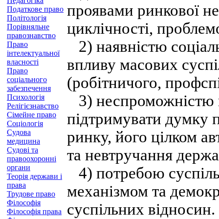
Педагогіка
проявами ринкової не
Податкове право
Політологія
циклічності, проблем
Порівняльне
правознавство
2) наявністю соціал
Право
інтелектуальної
впливу масових суспі
власності
Право
(робітничого, профсп
соціального
забезпечення
3) неспроможністю 
Психологія
Релігієзнавство
підтримувати думку п
Сімейне право
Соціологія
Судова
ринку, його цілком а
медицина
Судові та
та невтручання держа
правоохоронні
органи
4) потребою суспіль
Теорія держави і
права
механізмом та демок
Трудове право
Філософія
суспільних відносин.
Філософія права