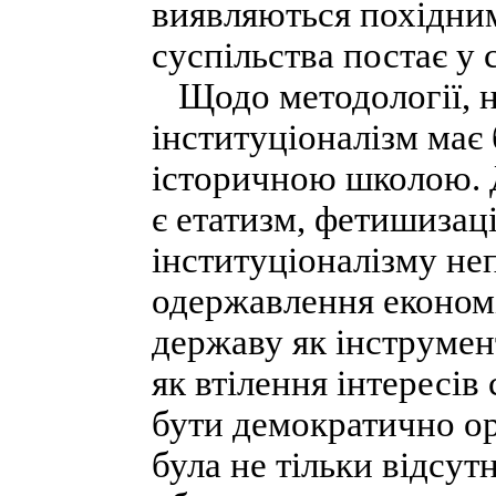
виявляються похідни
суспільства постає у
Щодо методології, на
інституціоналізм має
історичною школою. 
є етатизм, фетишизаці
інституціоналізму не
одержавлення економі
державу як інструмен
як втілення інтересів
бути демократично о
була не тільки відсут