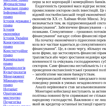
перш за все корпорацій і комерційних банків
Журналістика
Ендогенність грошової маси відіграє велику
Земельне право
промисловим сектором своїх інвестицій. Це 
Інформаційне
відомій посткейнсіанській теорії економічно
право
економістів ХХ ст. Хайман Філіп Мінскі. Згі
Історія держави і
визначається тим, як підприємницький сектор
права
фінансування”. Забезпечене фінансування – 
Історія
позиками. Спекулятивне – грошових потоків в
економіки
фінансування” нагадує собою фінансові пірам
Історія України
На початку економічного піднесення переваж
Конкурентне
кола все частіше вдаються до спекулятивног
право
фінансування”. Це, в свою чергу, збільшує е
Конституційне
коли фірми, що застосовують фінансові пірам
право
трапляється або через зростання недовіри кр
Кримінальне
впевненості та очікувань господарюючих суб
право
сектором. Саме фінансова нестабільність і 
Кримінологія
проведення експансіоністської грошової пол
Культурологія
– запобігатиме масовим банкрутствам.
Менеджмент
Американський економіст шведського походж
Міжнародне
поведінку ринків в умовах незадоволеного по
право
Аналіз нерівноваги став загальновизнаним е
Нотаріат
Монетарні кейнсіанці виступають за активне
Ораторське
політика повинні бути спрямовані не стільки
мистецтво
народному господарстві. Важливою є не лише
Педагогіка
який як кредитор останньої інстанції гарант