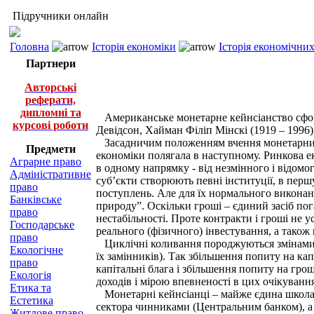
Підручники онлайн
Головна
Історія економіки
Історія економічни
Партнери
Авторські
реферати,
дипломні та
Американське монетарне кейнсіанство сформу
курсові роботи
Девідсон, Хайман Філіп Мінскі (1919 – 1996), 
Засадничим положенням вчення монетарних ке
Предмети
економіки полягала в наступному. Ринкова е
Аграрне право
в одному напрямку - від незмінного і відомо
Адміністративне
суб’єкти створюють певні інституції, в перш
право
поступлень. Але для їх нормального виконанн
Банківське
природу”. Оскільки гроші – єдиний засіб по
право
нестабільності. Проте контракти і гроші не 
Господарське
реального (фізичного) інвестування, а також
право
Циклічні коливання породжуються змінами в
Екологічне
їх замінників). Так збільшення попиту на ка
право
капітальні блага і збільшення попиту на гро
Екологія
доходів і мірою впевненості в цих очікуванн
Етика та
Монетарні кейнсіанці – майже єдина школа 
Естетика
сектора чинниками (Центральним банком), а 
Житлове право