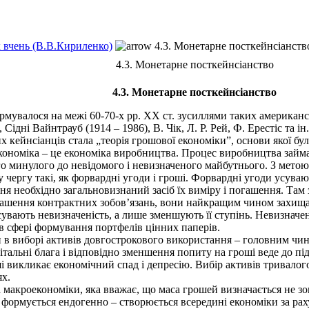
х вчень (В.В.Кириленко)
4.3. Монетарне посткейнсіанств
4.3. Монетарне посткейнсіанство
4.3. Монетарне посткейнсіанство
валося на межі 60-70-х рр. ХХ ст. зусиллями таких американськ
Сідні Вайнтрауб (1914 – 1986), В. Чік, Л. Р. Рей, Ф. Ерестіс та ін.
йнсіанців стала „теорія грошової економіки”, основи якої були
кономіка – це економіка виробництва. Процес виробництва займа
го минулого до невідомого і невизначеного майбутнього. З метою
у чергу такі, як форвардні угоди і гроші. Форвардні угоди усуваю
я необхідно загальновизнаний засіб їх виміру і погашення. Там 
гашення контрактних зобов’язань, вони найкращим чином захища
усувають невизначеність, а лише зменшують її ступінь. Невизначе
 в сфері формування портфелів цінних паперів.
 виборі активів довгострокового використання – головним чином
пітальні блага і відповідно зменшення попиту на гроші веде до п
ші викликає економічний спад і депресію. Вибір активів тривалог
ях.
макроекономіки, яка вважає, що маса грошей визначається не з
формується ендогенно – створюється всередині економіки за раху