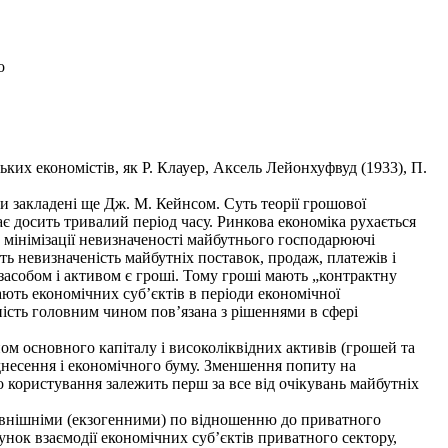
о
их економістів, як Р. Клауер, Аксель Лейонхуфвуд (1933), П.
 закладені ще Дж. М. Кейнсом. Суть теорії грошової
є досить тривалий період часу. Ринкова економіка рухається
 мінімізації невизначеності майбутнього господарюючі
ть невизначеність майбутніх поставок, продаж, платежів і
засобом і активом є гроші. Тому гроші мають „контрактну
ють економічних суб’єктів в періоди економічної
ність головним чином пов’язана з рішеннями в сфері
 основного капіталу і високоліквідних активів (грошей та
іднесення і економічного буму. Зменшення попиту на
о користування залежить перш за все від очікувань майбутніх
овнішніми (екзогенними) по відношенню до приватного
нок взаємодії економічних суб’єктів приватного сектору,