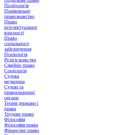
Податкове право
Політологія
Порівняльне
правознавство
Право
інтелектуальної
власності
Право
соціального
забезпечення
Психологія
Релігієзнавство
Сімейне право
Соціологія
Судова
медицина
Судові та
правоохоронні
органи
Теорія держави і
права
Трудове право
Філософія
Філософія права
Фінансове право