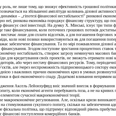
.
 роль, не лише тому, що знижує ефективність грошової політики
позначається на збільшенні амплітуди коливань ділової активно
ї динаміки – „гіпотезі фінансової нестабільності” ринкової екон
дно неї, ринкова економіка породжує фінансову структуру, що по
 фінансує свої інвестиції. На думку Х. Мінські, існує три типи ф
це таке фінансування, коли поточних грошових потоків достатньо
истачає лише для сплати відсотків, а для погашення боргових зо
іди, коли нові позики використовуються як для погашення попере
ає забезпечене фінансування. Та по мірі пожвавлення ділової ак
о фінансування. Згодом поступове зростання процентних ставок
кономічну нестабільність, створює загрозу неминучих масових бан
іди для кредитування своїх проектів, не зможуть отримати нові
едиторів, або через нестачу фінансових ресурсів. Тому, періодич
’єктів, але ічерез неспроможність підприємницького сектору еко
є однією з важливих причин економічних криз в умовах розвинуто
ітики в фазі економічного спаду. Додаткові вливання непрямим 
ення Аксель Лейонхуфвуд вніс значний внесок в формування вч
питу, коли економічні агенти перебувають поза, а не на кривих 
лементом сучасної макроекономічної теорії.
 макроекономічне регулювання. Але, оскільки кризи виникають в
 на стимулювання сукупного попиту, скільки на забезпечення аде
 фіскальна політика, що підтримує відповідний рівень прибутков
ує фінансові поступлення комерційних банків.