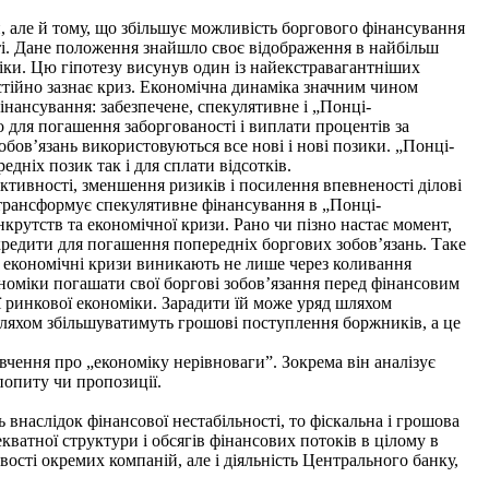
, але й тому, що збільшує можливість боргового фінансування
сті. Дане положення знайшло своє відображення в найбільш
оміки. Цю гіпотезу висунув один із найекстравагантніших
стійно зазнає криз. Економічна динаміка значним чином
інансування: забезпечене, спекулятивне і „Понці-
 для погашення заборгованості і виплати процентів за
бов’язань використовуються все нові і нові позики. „Понці-
дніх позик так і для сплати відсотків.
тивності, зменшення ризиків і посилення впевненості ділові
 трансформує спекулятивне фінансування в „Понці-
крутств та економічної кризи. Рано чи пізно настає момент,
 кредити для погашення попередніх боргових зобов’язань. Таке
ні економічні кризи виникають не лише через коливання
номіки погашати свої боргові зобов’язання перед фінансовим
ї ринкової економіки. Зарадити їй може уряд шляхом
шляхом збільшуватимуть грошові поступлення боржників, а це
ення про „економіку нерівноваги”. Зокрема він аналізує
попиту чи пропозиції.
наслідок фінансової нестабільності, то фіскальна і грошова
кватної структури і обсягів фінансових потоків в цілому в
ості окремих компаній, але і діяльність Центрального банку,