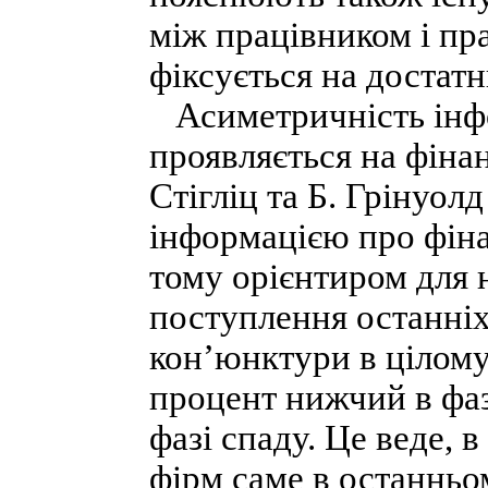
між працівником і пр
фіксується на достатн
Асиметричність інфо
проявляється на фіна
Стігліц та Б. Грінуол
інформацією про фіна
тому орієнтиром для 
поступлення останніх
кон’юнктури в цілому
процент нижчий в фаз
фазі спаду. Це веде, 
фірм саме в останньо