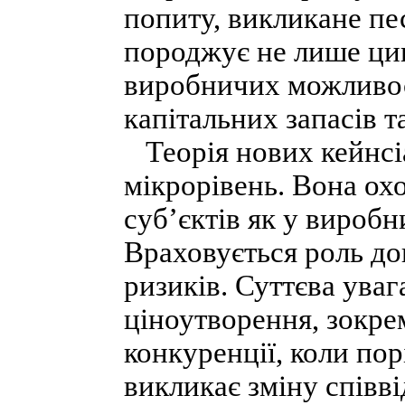
попиту, викликане п
породжує не лише цик
виробничих можливос
капітальних запасів т
Теорія нових кейнсі
мікрорівень. Вона ох
суб’єктів як у виробн
Враховується роль до
ризиків. Суттєва ува
ціноутворення, зокре
конкуренції, коли пор
викликає зміну співві