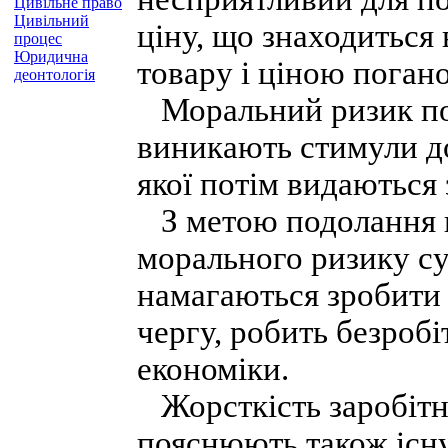
Цивільне право
Цивільний
ціну, що знаходиться
процес
Юридична
товару і ціною погано
деонтологія
Моральний ризик пов’
виникають стимули до
якої потім видаються 
З метою подолання н
морального ризику су
намагаються зробити 
чергу, робить безроб
економіки.
Жорсткість заробітно
пояснюють також існ