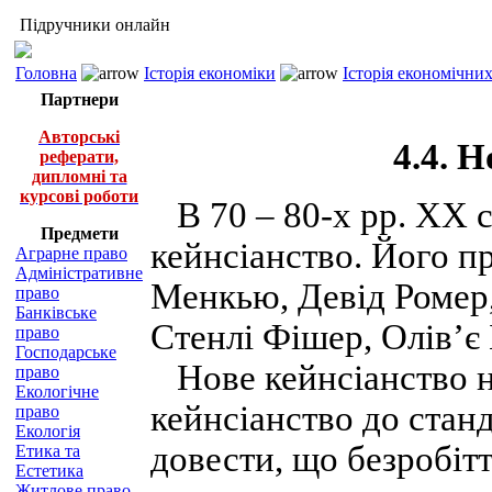
Підручники онлайн
Головна
Історія економіки
Історія економічни
Партнери
Авторські
4.4. 
реферати,
дипломні та
курсові роботи
В 70 – 80-х рр. ХХ ст
Предмети
кейнсіанство. Його п
Аграрне право
Адміністративне
Менкью, Девід Ромер,
право
Банківське
Стенлі Фішер, Олів’є 
право
Господарське
Нове кейнсіанство н
право
Екологічне
кейнсіанство до станд
право
Екологія
довести, що безробіт
Етика та
Естетика
Житлове право