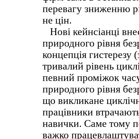
перевагу зниженню рі
не цін.
Нові кейнсіанці внес
природного рівня без
концепція гистерезу (
тривалий рівень цикл
певний проміжок час
природного рівня без
що викликане циклічн
працівники втрачають
навички. Саме тому п
важко працевлаштуват