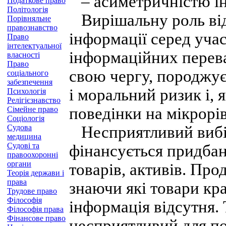
– асиметричністю ін
Податкове право
Політологія
Вирішальну роль від
Порівняльне
правознавство
інформації серед учас
Право
інтелектуальної
інформаційних переваг
власності
Право
свою чергу, породжує
соціального
забезпечення
і моральний ризик і, 
Психологія
Релігієзнавство
поведінки на мікрорів
Сімейне право
Соціологія
Судова
Несприятливий вибір 
медицина
Судові та
фінансується придбан
правоохоронні
органи
товарів, активів. Про
Теорія держави і
права
знаючи які товари кращ
Трудове право
Філософія
інформація відсутня. 
Філософія права
Фінансове право
несприятливий для по