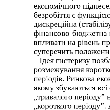
економічного піднесе
безробіття є функцією
дискреційна (стабілі
фінансово-бюджетна 
впливати на рівень п
суперечить положення
Ідея гистеризу позба
розмежування коротко
періодів. Ринкова еко
якому збуваються всі
„тривалого періоду” 
„короткого періоду”.