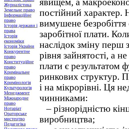
явищем, а макроекон
Журналістика
Земельне право
постійний характер. 
Інформаційне
право
вимушене безробіття є
Історія держави і
права
заробітної плати. Ко
Історія
економіки
наслідок зміну перш з
Історія України
Конкурентне
рівня зайнятості, а не
право
Конституційне
плати є результатом 
право
Кримінальне
ринкових структур. П
право
Кримінологія
і на мікрорівні. Ця 
Культурологія
Менеджмент
чинниками:
Міжнародне
право
– різнорідністю кінц
Нотаріат
Ораторське
виробництва;
мистецтво
Педагогіка