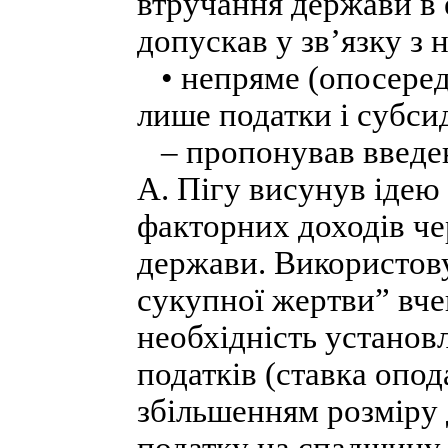
втручання держави в 
допускав у зв’язку з
• непряме (опосеред
лише податки і субсид
– пропонував введен
А. Пігу висунув ідею
факторних доходів че
держави. Використо
сукупної жертви” вче
необхідність установ
податків (ставка опод
збільшенням розміру 