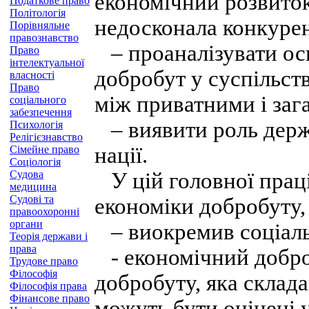
економічний розвиток
Податкове право
Політологія
недосконала конкурен
Порівняльне
правознавство
– проаналізувати осн
Право
інтелектуальної
добробут у суспільст
власності
Право
між приватними і заг
соціального
забезпечення
– виявити роль держ
Психологія
Релігієзнавство
нації.
Сімейне право
Соціологія
Судова
У цій головної праці
медицина
Судові та
економіки добробуту,
правоохоронні
органи
– виокремив соціаль
Теорія держави і
права
- економічний доброб
Трудове право
Філософія
добробуту, яка склада
Філософія права
Фінансове право
можуть бути оцінені 