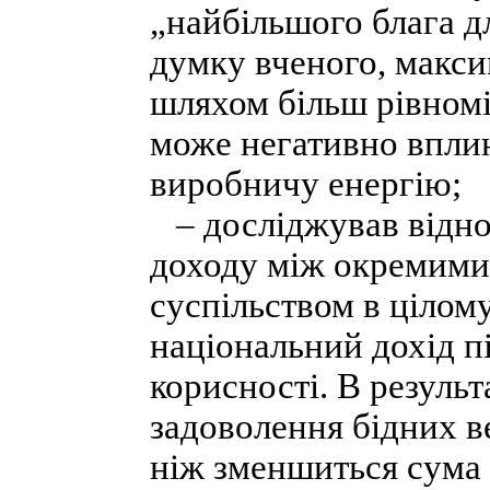
„найбільшого блага д
думку вченого, макс
шляхом більш рівномі
може негативно вплин
виробничу енергію;
– досліджував відно
доходу між окремими
суспільством в цілому
національний дохід п
корисності. В результ
задоволення бідних ве
ніж зменшиться сума 