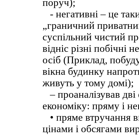
поруч);
- негативні – це таки
„граничний приватни
суспільний чистий про
відніс різні побічні 
осіб (Приклад, побуд
вікна будинку напрот
живуть у тому домі);
– проаналізував дві
економіку: пряму і н
• пряме втручання в
цінами і обсягами ви