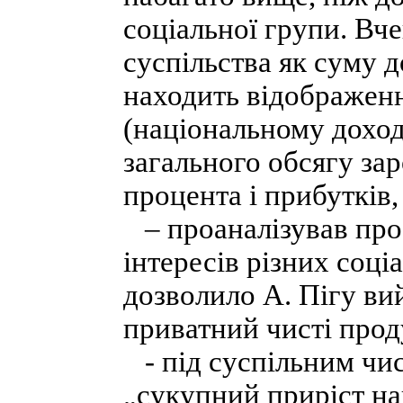
соціальної групи. Вч
суспільства як суму 
находить відображенн
(національному доход
загального обсягу зар
процента і прибутків
– проаналізував про
інтересів різних соці
дозволило А. Пігу вий
приватний чисті проду
- під суспільним чи
„сукупний приріст на