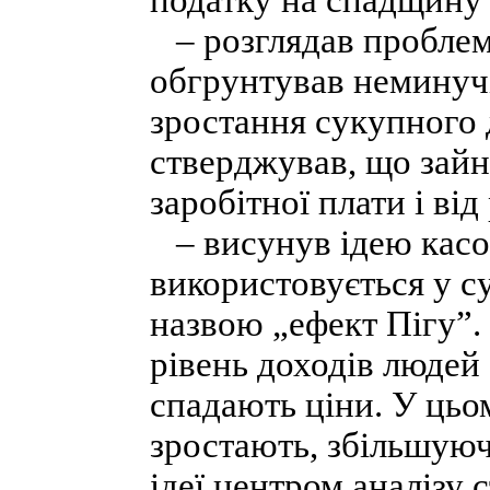
податку на спадщину
– розглядав проблему
обгрунтував неминучі
зростання сукупного 
стверджував, що зайня
заробітної плати і ві
– висунув ідею касов
використовується у су
назвою „ефект Пігу”.
рівень доходів людей
спадають ціни. У цьо
зростають, збільшуюч
ідеї центром аналізу