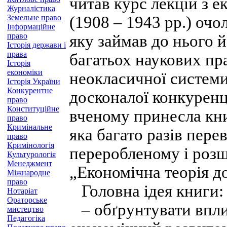
читав курс лекцій з е
Журналістика
Земельне право
(1908 – 1943 рр.) очо
Інформаційне
право
яку займав до нього й
Історія держави і
права
багатьох наукових пра
Історія
економіки
неокласичної системи
Історія України
Конкурентне
досконалої конкуренц
право
Конституційне
вченому принесла кни
право
Кримінальне
яка багато разів пере
право
Кримінологія
переробленому і розш
Культурологія
Менеджмент
„Економічна теорія д
Міжнародне
право
Головна ідея книги:
Нотаріат
Ораторське
– обґрунтувати впли
мистецтво
Педагогіка