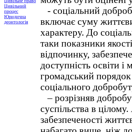
Цивільне право
Цивільний
- соціальний добробу
процес
Юридична
включає суму життєви
деонтологія
характеру. До соціаль
таки показники якості
відпочинку, забезпеч
доступність освіти і
громадський порядок
соціального добробут
– розрізняв добробут
суспільства в цілому.
забезпеченості життє
набагато вище, ніж д