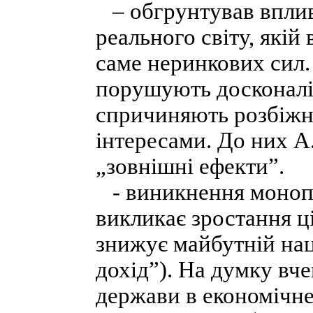
– обгрунтував вплив
реального світу, якій
саме неринкових сил.
порушують досконаліс
спричиняють розбіжн
інтересами. До них А.
„зовнішні ефекти”.
- виникнення монопо
викликає зростання ц
знижує майбутній на
дохід”). На думку вч
держави в економічне