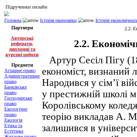
Підручники онлайн
Головна
Історія економіки
Історія економічни
Партнери
2.2. 
Авторські
2.2. Економіч
реферати,
дипломні та
курсові роботи
Артур Сесіл Пігу (18
Предмети
економіст, визнаний 
Аграрне право
Адміністративне
Народився у сім’ї вій
право
Банківське
у престижній школі м
право
Господарське
Королівському коледж
право
Екологічне
теорію викладав А. М
право
Екологія
залишився в університ
Етика та
Естетика
Житлове право