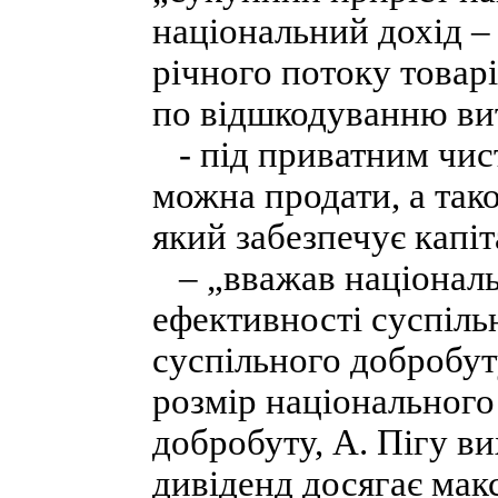
національний дохід – 
річного потоку товарі
по відшкодуванню вит
- під приватним чист
можна продати, а тако
який забезпечує капі
– „вважав національ
ефективності суспіль
суспільного добробут
розмір національного
добробуту, А. Пігу в
дивіденд досягає мак