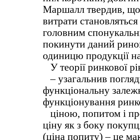
Маршалл твердив, що 
витрати становляться
головним спонукальн
покинути даний ринок
одиницю продукції на
У теорії ринкової р
– узагальнив погляд
функціональну залеж
функціонування ринк
ціною, попитом і пр
ціну як з боку покупц
(ціна попиту) – це ма