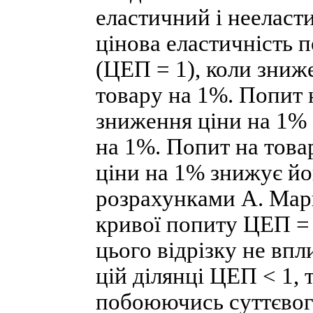
еластичний і нееласт
цінова еластичність 
(ЦЕП = 1), коли зниж
товару на 1%. Попит 
зниження ціни на 1% 
на 1%. Попит на това
ціни на 1% знижує йо
розрахунками А. Марш
кривої попиту ЦЕП = 
цього відрізку не впл
цій ділянці ЦЕП < 1, 
побоюючись суттєвог