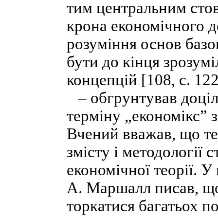
тим центральним стов
крона економічного де
розуміння основ базо
бути до кінця зрозум
концепцій [108, с. 122
– обгрунтував доціль
терміну „економікс” з
Вчений вважав, що те
змісту і методології 
економічної теорії. У
А. Маршалл писав, що
торкатися багатьох по