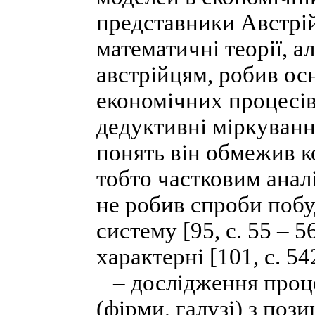
представники Австрій
математичні теорії, а
австрійцям, робив ос
економічних процесів,
дедуктивні міркуванн
понять він обмежив 
тобто частковим аналі
не робив спроби поб
систему [95, c. 55 – 
характерні [101, с. 54
– дослідження процес
(фірми, галузі) з пози