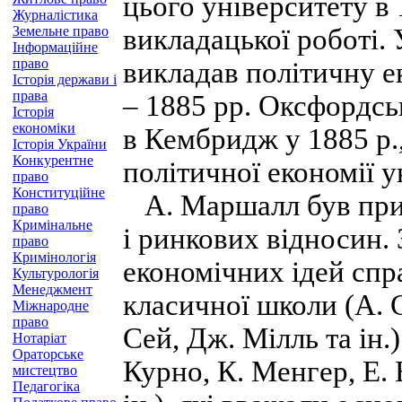
цього університету в 
Журналістика
Земельне право
викладацької роботі.
Інформаційне
право
викладав політичну е
Історія держави і
права
– 1885 рр. Оксфордс
Історія
економіки
в Кембридж у 1885 р.
Історія України
Конкурентне
політичної економії у
право
Конституційне
А. Маршалл був прих
право
Кримінальне
і ринкових відносин.
право
Кримінологія
економічних ідей спр
Культурологія
Менеджмент
класичної школи (А. С
Міжнародне
право
Сей, Дж. Мілль та ін.
Нотаріат
Ораторське
Курно, К. Менгер, Е. 
мистецтво
Педагогіка