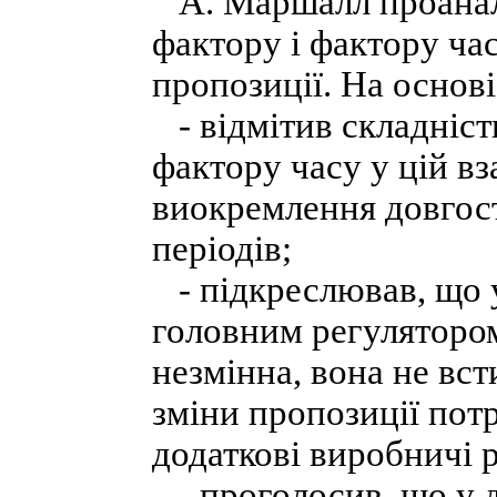
А. Маршалл проаналі
фактору і фактору час
пропозиції. На основі
- відмітив складніст
фактору часу у цій вз
виокремлення довгост
періодів;
- підкреслював, що у
головним регулятором
незмінна, вона не вст
зміни пропозиції пот
додаткові виробничі 
- проголосив, що у д