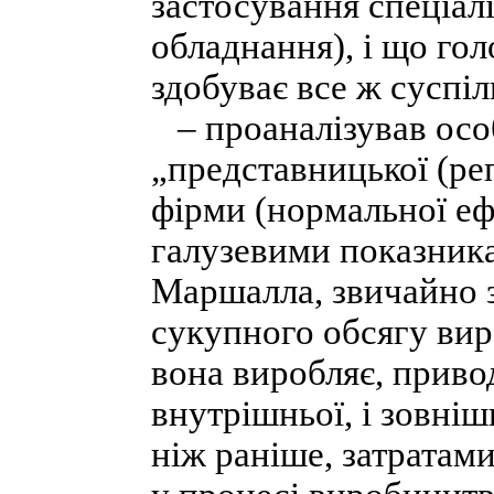
застосування спеціал
обладнання), і що гол
здобуває все ж суспіл
– проаналізував осо
„представницької (ре
фірми (нормальної еф
галузевими показника
Маршалла, звичайно з
сукупного обсягу вир
вона виробляє, приво
внутрішньої, і зовні
ніж раніше, затратам