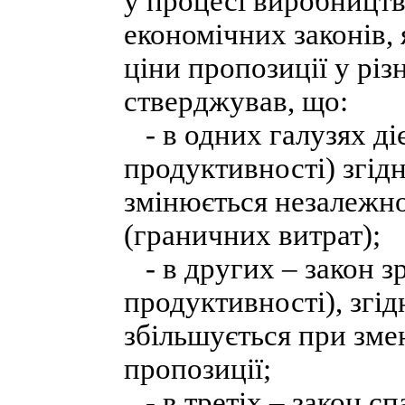
у процесі виробництва
економічних законів, 
ціни пропозиції у рі
стверджував, що:
- в одних галузях діє
продуктивності) згід
змінюється незалежно
(граничних витрат);
- в других – закон з
продуктивності), згі
збільшується при зме
пропозиції;
- в третіх – закон сп