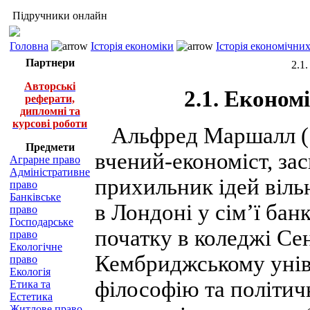
Підручники онлайн
Головна
Історія економіки
Історія економічни
Партнери
2.1
Авторські
2.1. Еконо
реферати,
дипломні та
курсові роботи
Альфред Маршалл (18
Предмети
вчений-економіст, за
Аграрне право
Адміністративне
прихильник ідей вільн
право
Банківське
в Лондоні у сім’ї бан
право
Господарське
початку в коледжі Се
право
Екологічне
Кембриджському уніве
право
Екологія
філософію та політич
Етика та
Естетика
Житлове право