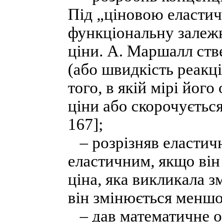
Під „ціновою еласти
функціональну залежн
ціни. А. Маршалл ств
(або швидкість реакці
того, в якій мірі йог
ціни або скорочується
167];
– розрізняв еластичн
еластичним, якщо він
ціна, яка викликала 
він змінюється меншо
– дав математичне о