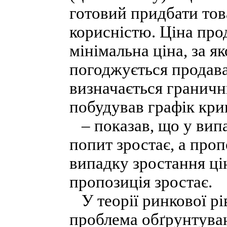
готовий придбати тов
корисністю. Ціна прод
мінімальна ціна, за 
погоджується продава
визначається гранич
побудував графік криво
– показав, що у випа
попит зростає, а проп
випадку зростання ці
пропозиція зростає.
У теорії ринкової рі
проблема обґрунтуван