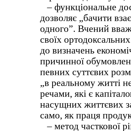
– функціональне досл
дозволяє „бачити вза
одного”. Вчений вваж
своїх ортодоксальних
до визначень економі
причинної обумовлено
певних суттєвих роз
„в реальному житті н
речами, які є капітало
насущних життєвих зас
само, як праця продук
– метод часткової рі