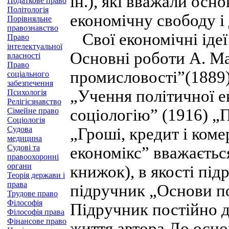
ін.), які вважали ос
Податкове право
Політологія
економічну свободу і
Порівняльне
правознавство
Свої економічні ідеї
Право
інтелектуальної
Основні роботи А. М
власності
Право
промисловості”(1889)
соціального
забезпечення
„Учення політичної ек
Психологія
Релігієзнавство
соціологію” (1916) „П
Сімейне право
Соціологія
Судова
„Гроші, кредит і ком
медицина
Судові та
економікс” вважаєтьс
правоохоронні
органи
книжок), в якості під
Теорія держави і
права
підручник „Основи по
Трудове право
Філософія
Підручник постійно д
Філософія права
Фінансове право
життя автора.До осно