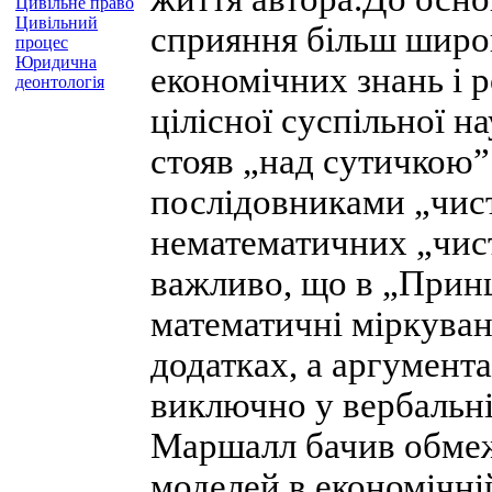
Цивільне право
Цивільний
сприяння більш шир
процес
Юридична
економічних знань і р
деонтологія
цілісної суспільної 
стояв „над сутичкою” 
послідовниками „чис
нематематичних „чист
важливо, що в „Прин
математичні міркуван
додатках, а аргумента
виключно у вербальні
Маршалл бачив обмеж
моделей в економічній