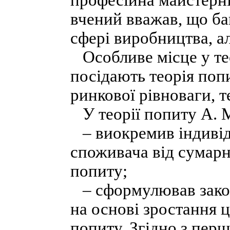
професійна майстерніс
вчений вважав, що ба
сфері виробництва, ал
Особливе місце у те
посідають теорія попи
ринкової рівноваги, т
У теорії попиту А. 
– виокремив індивід
споживача від сумарн
попиту;
– сформулював закон
на основі зростання 
попиту. Згідно з пер