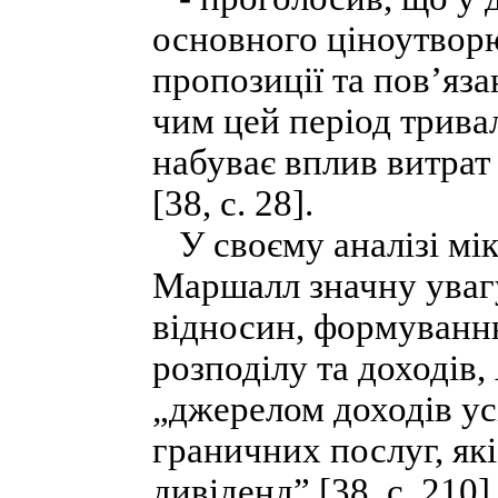
основного ціноутвор
пропозиції та пов’яза
чим цей період трива
набуває вплив витрат
[38, с. 28].
У своєму аналізі мі
Маршалл значну уваг
відносин, формуванню
розподілу та доходів,
„джерелом доходів ус
граничних послуг, як
дивіденд” [38, с. 210