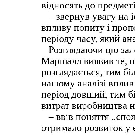
відносять до предметі
– звернув увагу на і
впливу попиту і пропо
періоду часу, який ана
Розглядаючи цю зале
Маршалл виявив те, щ
розглядається, тим б
нашому аналізі вплив 
період довший, тим б
витрат виробництва н
– ввів поняття „спо
отримало розвиток у е