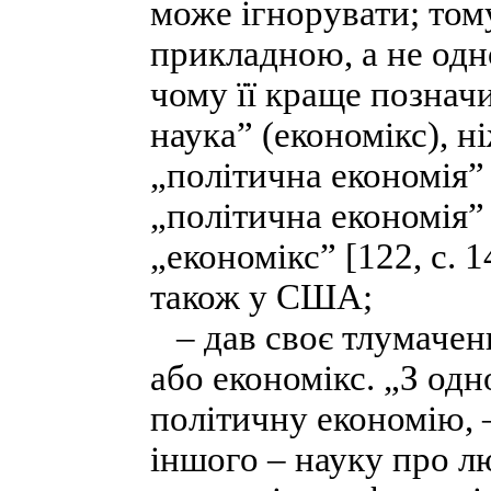
може ігнорувати; том
прикладною, а не одн
чому її краще позна
наука” (економікс), 
„політична економія” [
„політична економія” 
„економікс” [122, с. 
також у США;
– дав своє тлумаченн
або економікс. „З од
політичну економію, –
іншого – науку про лю