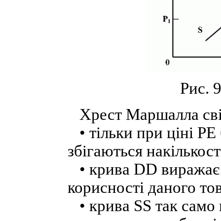
Рис. 
Хрест Маршалла свід
• тільки при ціні PE
збігаються накількост
• крива DD виражає 
корисності даного то
• крива SS так само 