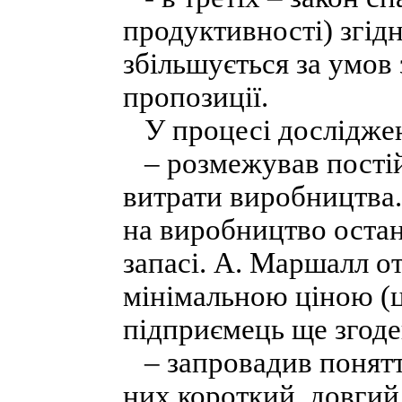
продуктивності) згід
збільшується за умов
пропозиції.
У процесі дослідже
– розмежував постійні
витрати виробництва.
на виробництво остан
запасі. А. Маршалл о
мінімальною ціною (ц
підприємець ще згоде
– запровадив поняття
них короткий, довгий 