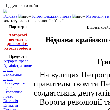
Підручники онлайн
Головна
Історія держави і права
Матеріали з н
комітету охорони революції в Україні
Партнери
Відозва крайо
Авторські
Відозва крайовог
реферати,
дипломні та
курсові роботи
Предмети
Гро
Аграрне право
Адміністративне
право
На вулицях Петрогра
Банківське
право
правительством та П
Господарське
право
солдатських депутатів
Екологічне
право
Вороги революції та
Екологія
Етика та
Естетика