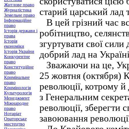
скористуватися цією 
Житлове право
старий царський лад 
Журналістика
Земельне право
В цей грізний час вс
Інформаційне
право
робітництво, селянст
Історія держави і
права
Історія
згуртувати свої сили 
економіки
Історія України
добрий лад на Україні
Конкурентне
право
Зважаючи на це, Укр
Конституційне
право
25 жовтня (октября) 
Кримінальне
право
революції, котрому й
Кримінологія
Культурологія
з Генеральним секрет
Менеджмент
Міжнародне
революції, зберегти с
право
Нотаріат
завоювання революції
Ораторське
мистецтво