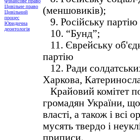
Фінансове право
Цивільне право
(меншовиків);
Цивільний
процес
9. Російську партію 
Юридична
деонтологія
10. “Бунд”;
11. Єврейську об'єдн
партію
12. Ради солдатських
Харкова, Катериносла
Крайовий комітет по 
громадян України, що 
власті, а також і всі 
мусять твердо і неукл
приписи.