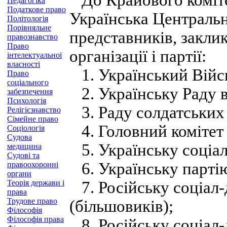
До Крайового коміте
Педагогіка
Податкове право
Українська Центральн
Політологія
Порівняльне
представників, закли
правознавство
Право
організації і партії:
інтелектуальної
власності
1. Український Війсь
Право
соціального
2. Українську Раду в
забезпечення
Психологія
3. Раду солдатських 
Релігієзнавство
Сімейне право
4. Головний комітет 
Соціологія
Судова
5. Українську соціал
медицина
Судові та
6. Українську партію
правоохоронні
органи
Теорія держави і
7. Російську соціал
права
Трудове право
(більшовиків);
Філософія
Філософія права
8. Російську соціал