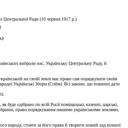
л Центральної Ради (10 червня 1917 р.)
)
.)
країнських вибрали нас, Українську Центральну Раду, й
український на своїй землі має право сам порядкувати своїм
родні Українські Збори (Сойм). Всі закони, що повинні дати
ті.
к буде одібрано по всій Росії поміщицькі, казенні, царські,
м Зібранні, право порядкування нашими українськими землями,
го народу, стояти за його права й творити новий лад вільної