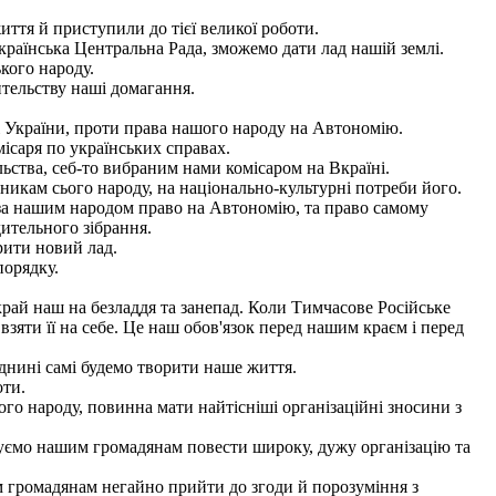
ття й приступили до тієї великої роботи.
країнська Центральна Рада, зможемо дати лад нашій землі.
кого народу.
тельству наші домагання.
 України, проти права нашого народу на Автономію.
ісаря по українських справах.
ства, себ-то вибраним нами комісаром на Вкраїні.
никам сього народу, на національно-культурні потреби його.
 за нашим народом право на Автономію, та право самому
ительного зібрання.
рити новий лад.
порядку.
ай наш на безладдя та занепад. Коли Тимчасове Російське
взяти її на себе. Це наш обов'язок перед нашим краєм і перед
днині самі будемо творити наше життя.
оти.
ого народу, повинна мати найтісніші організаційні зносини з
суємо нашим громадянам повести широку, дужу організацію та
 громадянам негайно прийти до згоди й порозуміння з