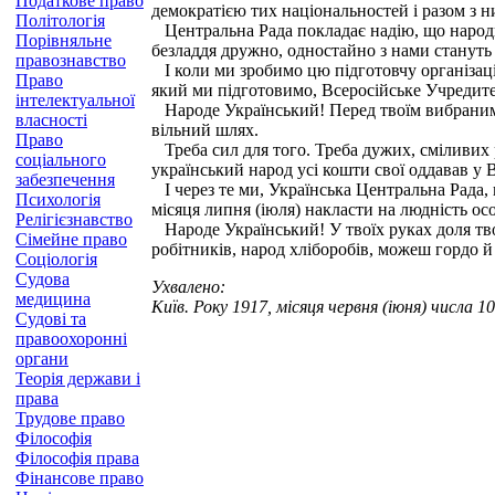
Податкове право
демократією тих національностей і разом з 
Політологія
Центральна Рада покладає надію, що народи 
Порівняльне
безладдя дружно, одностайно з нами стануть 
правознавство
І коли ми зробимо цю підготовчу організаційн
Право
який ми підготовимо, Всеросійське Учредите
інтелектуальної
Народе Український! Перед твоїм вибраним о
власності
вільний шлях.
Право
Треба сил для того. Треба дужих, сміливих р
соціального
український народ усі кошти свої оддавав у В
забезпечення
І через те ми, Українська Центральна Рада,
Психологія
місяця липня (іюля) накласти на людність о
Релігієзнавство
Народе Український! У твоїх руках доля тво
Сімейне право
робітників, народ хліборобів, можеш гордо 
Соціологія
Судова
Ухвалено:
медицина
Київ. Року 1917, місяця червня (іюня) числа 10
Судові та
правоохоронні
органи
Теорія держави і
права
Трудове право
Філософія
Філософія права
Фінансове право