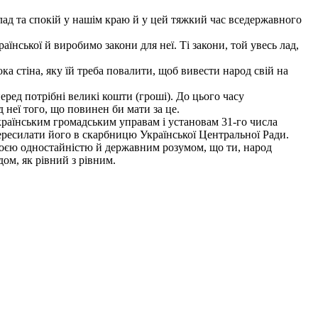
лад та спокій у нашім краю й у цей тяжкий час вседержавного
їнської й виробимо закони для неї. Ті закони, той увесь лад,
 стіна, яку їй треба повалити, щоб вивести народ свій на
еред потрібні великі кошти (гроші). До цього часу
д неї того, що повинен би мати за це.
українським громадським управам і установам 31-го числа
пересилати його в скарбницю Української Центральної Ради.
воєю одностайністю й державним розумом, що ти, народ
ом, як рівний з рівним.