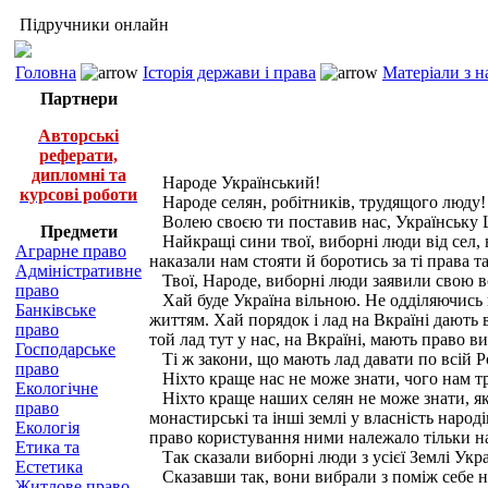
Підручники онлайн
Головна
Історія держави і права
Матеріали з н
Партнери
Авторські
реферати,
дипломні та
Народе Український!
курсові роботи
Народе селян, робітників, трудящого люду!
Волею своєю ти поставив нас, Українську Це
Предмети
Найкращі сини твої, виборні люди від сел, в
Аграрне право
наказали нам стояти й боротись за ті права т
Адміністративне
Твої, Народе, виборні люди заявили свою в
право
Хай буде Україна вільною. Не одділяючись ві
Банківське
життям. Хай порядок і лад на Вкраїні дають
право
той лад тут у нас, на Вкраїні, мають право в
Господарське
Ті ж закони, що мають лад давати по всій Р
право
Ніхто краще нас не може знати, чого нам тре
Екологічне
Ніхто краще наших селян не може знати, як по
право
монастирські та інші землі у власність наро
Екологія
право користування ними належало тільки н
Етика та
Так сказали виборні люди з усієї Землі Укра
Естетика
Сказавши так, вони вибрали з поміж себе нас
Житлове право