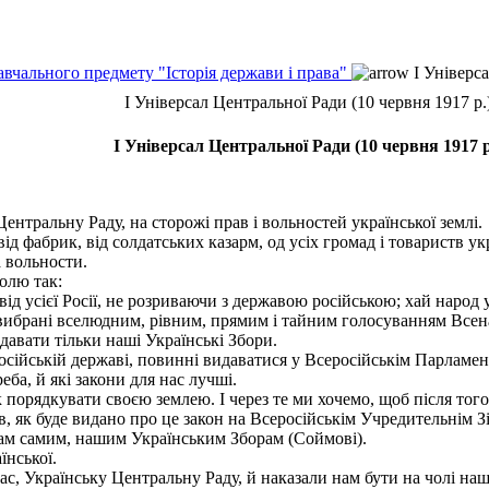
авчального предмету "Історія держави і права"
І Універса
І Універсал Центральної Ради (10 червня 1917 р.
І Універсал Центральної Ради (10 червня 1917 р
нтральну Раду, на сторожі прав і вольностей української землі.
ід фабрик, від солдатських казарм, од усіх громад і товариств у
а вольности.
олю так:
д усієї Росії, не розриваючи з державою російською; хай народ 
 вибрані вселюдним, рівним, прямим і тайним голосуванням Всена
идавати тільки наші Українські Збори.
осійській державі, повинні видаватися у Всеросійськім Парламен
ба, й які закони для нас лучші.
рядкувати своєю землею. І через те ми хочемо, щоб після того, я
дів, як буде видано про це закон на Всеросійськім Учредительні
ам самим, нашим Українським Зборам (Соймові).
їнської.
, Українську Центральну Раду, й наказали нам бути на чолі нашо