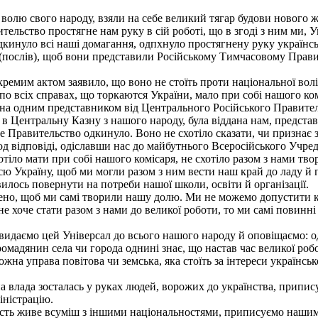
олю свого народу, взяли на себе великий тягар будови нового жи
льство простягне нам руку в сій роботі, що в згоді з ним ми, У
инуло всі наші домагання, одпхнуло простягнену руку українсь
(послів), щоб вони представили Російському Тимчасовому Прави
мим актом заявило, що воно не стоїть проти національної волі
всіх справах, що торкаются України, мало при собі нашого ком
на одним представником від Центрального Російського Правитель
 Центральну Казну з нашого народу, була віддана нам, представ
 Правительство одкинуло. Воно не схотіло сказати, чи признає
д відповіді, одіславши нас до майбутнього Всеросійського Учред
іло мати при собі нашого комісаря, не схотіло разом з нами тво
сю Україну, щоб ми могли разом з ним вести наш край до ладу й 
илось повернути на потреби нашої школи, освіти й організації.
ено, щоб ми самі творили нашу долю. Ми не можемо допустити кр
е хоче стати разом з нами до великої роботи, то ми самі повинні 
 видаємо цей Універсал до всього нашого народу й оповіщаємо: о
омадянин села чи города однині знає, що настав час великої роб
жна управа повітова чи земська, яка стоїть за інтереси українськ
а влада зосталась у руках людей, ворожих до українства, припи
іністрацію.
ність живе всуміш з іншими національностями, приписуємо нашим