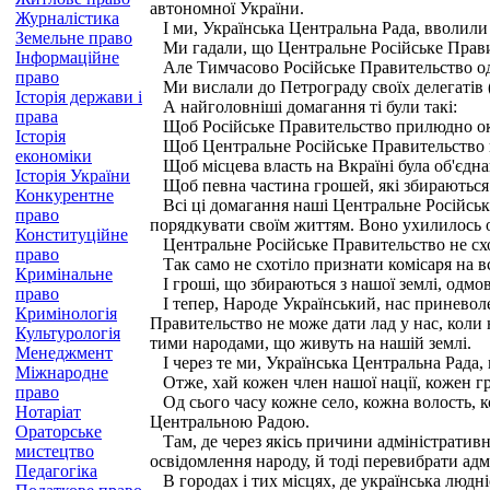
автономної України.
Журналістика
І ми, Українська Центральна Рада, вволили в
Земельне право
Ми гадали, що Центральне Російське Правите
Інформаційне
Але Тимчасово Російське Правительство одк
право
Ми вислали до Петрограду своїх делегатів 
Історія держави і
А найголовніші домагання ті були такі:
права
Щоб Російське Правительство прилюдно окре
Історія
Щоб Центральне Російське Правительство по 
економіки
Щоб місцева власть на Вкраїні була об'єдна
Історія України
Щоб певна частина грошей, які збираються в
Конкурентне
Всі ці домагання наші Центральне Російське
право
порядкувати своїм життям. Воно ухилилось о
Конституційне
Центральне Російське Правительство не схот
право
Так само не схотіло признати комісаря на в
Кримінальне
І гроші, що збираються з нашої землі, одмов
право
І тепер, Народе Український, нас приневол
Кримінологія
Правительство не може дати лад у нас, коли н
Культурологія
тими народами, що живуть на нашій землі.
Менеджмент
І через те ми, Українська Центральна Рада,
Міжнародне
Отже, хай кожен член нашої нації, кожен гр
право
Од сього часу кожне село, кожна волость, ко
Нотаріат
Центральною Радою.
Ораторське
Там, де через якісь причини адміністративн
мистецтво
освідомлення народу, й тоді перевибрати адм
Педагогіка
В городах і тих місцях, де українська люд