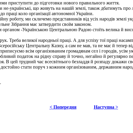
ними приступити до підготовки нового правильного життя.
не-українські, що живуть на нашій землі, також дбатимуть про 
до праці коло організації автономної України.
у роботу, ми скличемо представників від усіх народів землі укра
льне Зібрання має затвердити своїм законом.
рганом -Українською Центральною Радою стоїть велика й висока
ук. Треба великої народньої праці. А для успіху тої праці насамп
серосійську Центральну Казну, а сам не мав, та не має й тепер ві
 приписуємо всім організованим громадянам сел і городів, усім 
собливий податок на рідну справу й точно, негайно й регулярно 
я. В цей трудний час всесвітнього безладдя й розпаду докажи с
й достойно стати поруч з кожним організованим, державним народ
.
< Попередня
Наступна >